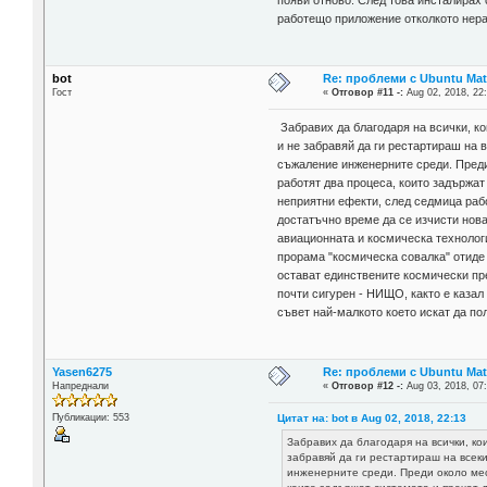
работещо приложение отколкото нера
bot
Re: проблеми с Ubuntu Mat
Гост
«
Отговор #11 -:
Aug 02, 2018, 22
Забравих да благодаря на всички, ко
и не забравяй да ги рестартираш на в
съжаление инженерните среди. Преди 
работят два процеса, които задържат
неприятни ефекти, след седмица рабо
достатъчно време да се изчисти нов
авиационната и космическа технологи
прорама "космическа совалка" отиде 
остават единствените космически пре
почти сигурен - НИЩО, както е казал 
съвет най-малкото което искат да п
Yasen6275
Re: проблеми с Ubuntu Mat
Напреднали
«
Отговор #12 -:
Aug 03, 2018, 07
Цитат на: bot в Aug 02, 2018, 22:13
Публикации: 553
Забравих да благодаря на всички, ко
забравяй да ги рестартираш на всеки
инженерните среди. Преди около месе