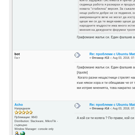
които задържат системата и пречат 
седмица работа я разкарах и продълж
новата "стабилна" версия. За съжал
нещо работи добре не се подменя, ос
американците вече не могат да изстр
щеше ми се да те видя какво щеше да
народните мъдрости има много истина
мнения на дежурните форумни троля
Графомане жалък си. Един фалшив ак
bot
Re: проблеми с Ubuntu Mat
Гост
«
Отговор #13 -:
Aug 03, 2018, 07
Графомане жалък си. Един фалшив ак
[/quote]
Когато разни нещастници стрелят на
към някои хора и ти обещавам че от 
ми изтрие мненията, това накратко з
Acho
Re: проблеми с Ubuntu Mat
Напреднали
«
Отговор #14 -:
Aug 03, 2018, 07
Публикации: 9643
А кой си ти колега ? По-прави, кой с
Distribution: Slackware, MikroTik -
сървърно
Window Manager: console only