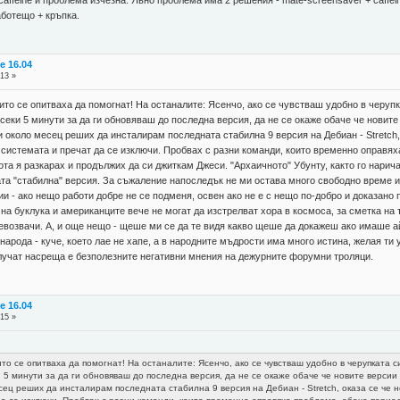
ботещо + кръпка.
e 16.04
:13 »
ито се опитваха да помогнат! На останалите: Ясенчо, ако се чувстваш удобно в черупк
секи 5 минути за да ги обновяваш до последна версия, да не се окаже обаче че новите 
около месец реших да инсталирам последната стабилна 9 версия на Дебиан - Stretch, о
 системата и пречат да се изключи. Пробвах с разни команди, които временно оправя
та я разкарах и продължих да си джиткам Джеси. "Архаичното" Убунту, както го нарич
ата "стабилна" версия. За съжаление напоследък не ми остава много свободно време 
и - ако нещо работи добре не се подменя, освен ако не е с нещо по-добро и доказано
на буклука и американците вече не могат да изстрелват хора в космоса, за сметка на
возвачи. А, и още нещо - щеше ми се да те видя какво щеше да докажеш ако имаше ай
народа - куче, което лае не хапе, а в народните мъдрости има много истина, желая ти
олучат насреща е безполезните негативни мнения на дежурните форумни троляци.
e 16.04
:15 »
ито се опитваха да помогнат! На останалите: Ясенчо, ако се чувстваш удобно в черупката с
 5 минути за да ги обновяваш до последна версия, да не се окаже обаче че новите версии с
ц реших да инсталирам последната стабилна 9 версия на Дебиан - Stretch, оказа се че не 