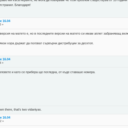
раво ми къса нервите, не мога да повярвам че този проблем съществува от 10 години и
отстранил. Благодаря!
e 16.04
5 »
 версия на матето е, но в последните версии на матето си имам аплет забраняващ вкл
кои хора държат да ползват сървърни дистрибуции за десктоп.
e 16.04
6 »
яловете и като се прибера ще погледна, от къде ставаше номера.
n there, that's two vidaniyas.
e 16.04
2 »