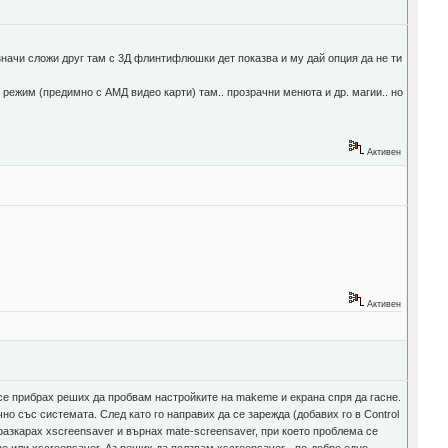
- значи сложи друг там с 3Д флинтифлюшки дет показва и му дай опция да не ти
режим (предимно с АМД видео карти) там.. прозрачни менюта и др. магии.. но
Активен
Активен
 се прибрах реших да пробвам настройките на makeme и екрана спря да гасне.
о със системата. След като го направих да се зарежда (добавих го в Control
а разкарах xscreensaver и върнах mate-screensaver, при което проблема се
ne или xscreensaver. Аз реших да ползвам xscreensaver - по-добре едно