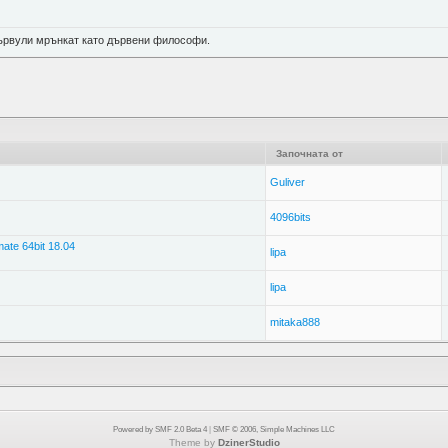
 цървули мрънкат като дървени философи.
Започната от
Guliver
4096bits
te 64bit 18.04
lipa
lipa
mitaka888
Powered by SMF 2.0 Beta 4
|
SMF © 2006, Simple Machines LLC
Theme by
DzinerStudio