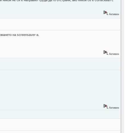
 никой не си е направил труда да го отстрани, ако някой се е сблъсквал с
Активен
юването на screensaver-а.
Активен
Активен