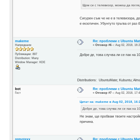
Щом си с телевизор, можеш да поглед
Сигурен съм че не е в телевизора, д
е екзотичен. Убунтуто тръгва от раз
makeme
Re: проблеми с Ubuntu Mat
Напреднали
«
Отговор #6 -:
Aug 02, 2018, 16:2
Публикации: 897
Добре де, това случва ли се пак на 1
Distribution: Many
Window Manager: KDE
Distributions: UbuntuMate; Kubuntu; Alma
bot
Re: проблеми с Ubuntu Mat
Гост
«
Отговор #7 -:
Aug 02, 2018, 17:4
Цитат на: makeme в Aug 02, 2018, 16:
Добре де, това случва ли се пак на 1
Не знам, ще пробвам твоите настройк
причина.
remotexx
Re: проблеми с Ubuntu Mat