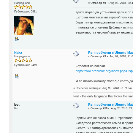
Напреднали
«
Отговор #8 -:
Aug 02, 2018, 20:4
Публикации: 5881
дайте първо да установим дали е от 
щото на мен 'гаси ми екрана' по-мяза
бара пауър мениджмънта и ако пак из
...понеже се спомена Дебяна и всичк
вероятността черния/изгасен екран д
Naka
Re: проблеми с Ubuntu Mat
Напреднали
«
Отговор #9 -:
Aug 02, 2018, 21:0
Публикации: 3469
Стрелям на посоки.
https://wiki.archlinux.org/index.php/
Я то имало команда
xset q
с която да
«
Последна редакция: Aug 02, 2018, 21:11 от
Perl - the only language that looks the s
bot
Re: проблеми с Ubuntu Mat
Гост
«
Отговор #10 -:
Aug 02, 2018, 21
причината се оказа в мен - трябвало
След това рестартирах компа и пробл
Centre -> Startup Aplications) си по
появи отново. След това инсталирах 