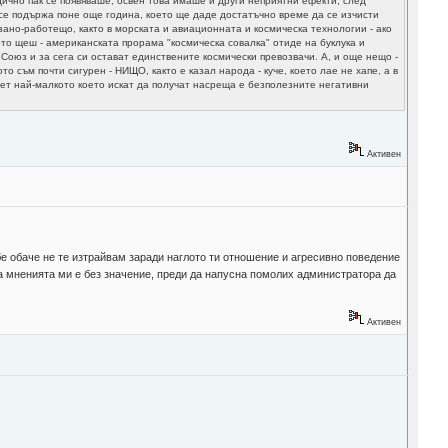
ично пак се появяваше, освен това имаше и други неприятни ефекти, след
 се подържа поне още година, което ще даде достатъчно време да се изчисти
ано-работещо, както в морската и авиационната и космическа технологии - ако
ото щеш - американската прорама "космическа совалка" отиде на буклука и
Союз и за сега си остават единствените космически превозвачи. А, и още нещо -
 съм почти сигурен - НИЩО, както е казал народа - куче, което лае не хапе, а в
вет най-малкото което искат да получат насреща е безполезните негативни
Активен
 обаче не те изтрайвам заради наглото ти отношение и агресивно поведение
на мненията ми е без значение, преди да напусна помолих администратора да
Активен