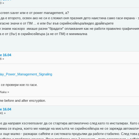
0 »
screen saver или е от power management, а?
 да е второто, освен ако не си е сложил оня празния дето наистина само гаси екрана 
гасне значи е от ПМ ... е или бъг във скрийнсейвъра/видео драйвърите
и знаем наскоро имаше разни "брадати" оплаквания как не работи правилно графичния 
а е от (бъг) в скрийнсейвъра (а не от ПМ) е минимална
e 16.04
6 »
Display_Power_Management_Signaling
 се провери кое го гаси.
 Naka
»
ame before and after encryption.
e 16.04
:41 »
 е да направя xscreensaver да се стартира автоматично след като го инсталирах. Като
ема се върна, което ме наведе на мисълта че скрийнсейвъра не се зарежда автоматичн
играх още малко - разкарах caffeine и системата продължи да работи стабилно. След тов
caffeine и проблема изчезна. Явно проблема има 2 решения - mate-screensaver + caffei