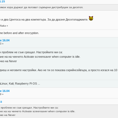
1:25
кои хора държат да ползват сървърни дистрибуции за десктоп.
е и два Центоса на два компютъра. За да дразня Десктопаджиите.
 Naka
»
ame before and after encryption.
e 16.04
3 »
н проблем не съм срещал. Настройките ми са:
е на на чекчето Activate screensaver when computer is idle.
чко на Never
неш и неговите настройки. Ако не ти се показва скрийнсейвъра, а просто изгася на 10
Linux; Kali; Raspberry Pi OS ...
e 16.04
9 »
33
н проблем не съм срещал. Настройките ми са:
е на на чекчето Activate screensaver when computer is idle.
чко на Never