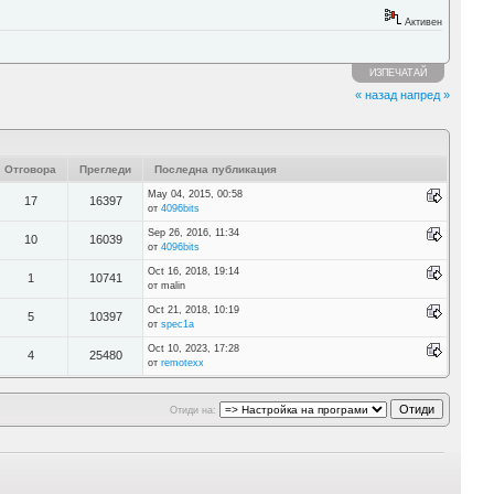
Активен
ИЗПЕЧАТАЙ
« назад
напред »
Отговора
Прегледи
Последна публикация
May 04, 2015, 00:58
17
16397
от
4096bits
Sep 26, 2016, 11:34
10
16039
от
4096bits
Oct 16, 2018, 19:14
1
10741
от malin
Oct 21, 2018, 10:19
5
10397
от
spec1a
Oct 10, 2023, 17:28
4
25480
от
remotexx
Отиди на: