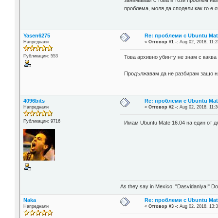
занимавам с това и този проблем нап
проблема, моля да сподели как го е 
Yasen6275
Re: проблеми с Ubuntu Mat
Напреднали
«
Отговор #1 -:
Aug 02, 2018, 11:2
Публикации: 553
Това архивно убинту не знам с каква
Продължавам да не разбирам защо ня
4096bits
Re: проблеми с Ubuntu Mat
Напреднали
«
Отговор #2 -:
Aug 02, 2018, 11:3
Публикации: 9716
Имам Ubuntu Mate 16.04 на един от д
As they say in Mexico, "Dasvidaniya!" Dow
Naka
Re: проблеми с Ubuntu Mat
Напреднали
«
Отговор #3 -:
Aug 02, 2018, 13:3