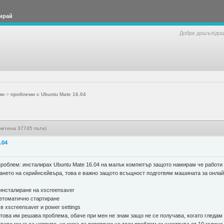
ирай
Добре дошъл/до
ми
>
проблеми с Ubuntu Mate 16.04
четена 37745 пъти)
.04
роблем: инсталирах Ubuntu Mate 16.04 на малък компютър защото намирам че работи 
нето на скрийнсейвъра, това е важно защото всъщност подготвям машината за онлайн 
 инсталиране на xscreensaver
 автоматично стартиране
в xscreensaver и power settings
това им решава проблема, обаче при мен не знам защо не се получава, когато гледам н