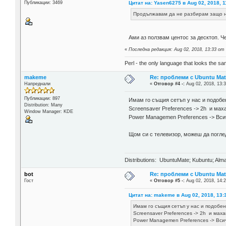
Цитат на: Yasen6275 в Aug 02, 2018, 1
Публикации: 3469
Продължавам да не разбирам защо ня
Ами аз ползвам центос за десктоп. Ч
«
Последна редакция: Aug 02, 2018, 13:33 от
Perl - the only language that looks the s
makeme
Re: проблеми с Ubuntu Mat
Напреднали
«
Отговор #4 -:
Aug 02, 2018, 13:3
Публикации: 897
Имам го същия сетъп у нас и подобе
Distribution: Many
Screensaver Preferences -> 2h и махан
Window Manager: KDE
Power Managemen Preferences -> Вси
Щом си с телевизор, можеш да поглед
Distributions: UbuntuMate; Kubuntu; Alma
bot
Re: проблеми с Ubuntu Mat
Гост
«
Отговор #5 -:
Aug 02, 2018, 14:2
Цитат на: makeme в Aug 02, 2018, 13:
Имам го същия сетъп у нас и подобе
Screensaver Preferences -> 2h и махан
Power Managemen Preferences -> Вси