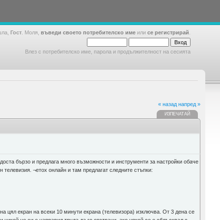
шла,
Гост
. Моля,
въведи своето потребителско име
или
се регистрирай
.
Влез с потребителско име, парола и продължителност на сесията
« назад
напред »
ИЗПЕЧАТАЙ
доста бързо и предлага много възможности и инструменти за настройки обаче
телевизия. ¬етох онлайн и там предлагат следните стъпки:
а цял екран на всеки 10 минути екрана (телевизора) изключва. От 3 дена се