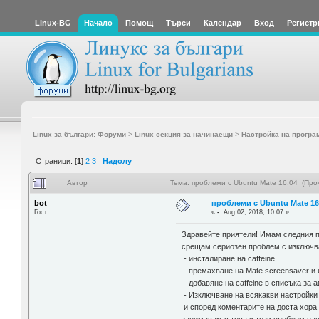
Linux-BG
Начало
Помощ
Търси
Календар
Вход
Регистр
Linux за българи: Форуми
>
Linux секция за начинаещи
>
Настройка на програ
Страници: [
1
]
2
3
Надолу
Автор
Тема: проблеми с Ubuntu Mate 16.04 (Про
bot
проблеми с Ubuntu Mate 16
Гост
«
-:
Aug 02, 2018, 10:07 »
Здравейте приятели! Имам следния п
срещам сериозен проблем с изключва
- инсталиране на caffeine
- премахване на Mate screensaver и
- добавяне на caffeine в списъка за
- Изключване на всякакви настройки 
и според коментарите на доста хора 