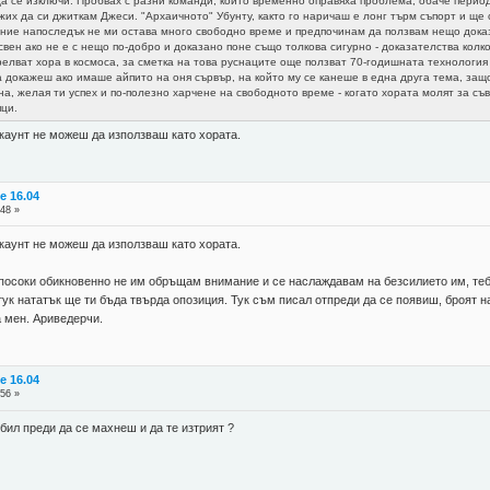
да се изключи. Пробвах с разни команди, които временно оправяха проблема, обаче период
их да си джиткам Джеси. "Архаичното" Убунту, както го наричаш е лонг търм съпорт и ще
ение напоследък не ми остава много свободно време и предпочинам да ползвам нещо доказ
вен ако не е с нещо по-добро и доказано поне също толкова сигурно - доказателства колк
елват хора в космоса, за сметка на това руснаците още ползват 70-годишната технология 
 докажеш ако имаше айпито на оня сървър, на който му се канеше в една друга тема, защото
, желая ти успех и по-полезно харчене на свободното време - когато хората молят за съ
ци.
аунт не можеш да използваш като хората.
e 16.04
:48 »
аунт не можеш да използваш като хората.
посоки обикновенно не им обръщам внимание и се наслаждавам на безсилието им, тебе
тук нататък ще ти бъда твърда опозиция. Тук съм писал отпреди да се появиш, броят 
а мен. Ариведерчи.
e 16.04
:56 »
и бил преди да се махнеш и да те изтрият ?