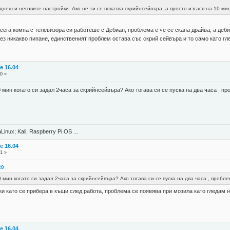
неш и неговите настройки. Ако не ти се показва скрийнсейвъра, а просто изгася на 10 ми
осега компа с телевизора си работеше с Дебиан, проблема е че се скапа драйва, а деб
 без никакво пипане, единственият проблем остава със скрий сейвъра и то само като гл
e 16.04
0 »
0 мин когато си задал 2часа за скрийнсейвъра? Ако тогава си се пуска на два часа , п
Linux; Kali; Raspberry Pi OS ...
e 16.04
1 »
20
0 мин когато си задал 2часа за скрийнсейвъра? Ако тогава си се пуска на два часа , пробл
и като се прибера в къщи след работа, проблема се появява при мозила като гледам н
e 16.04