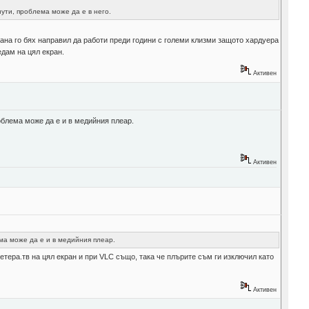
нути, проблема може да е в него.
иана го бях направил да работи преди години с големи клизми защото хардуера
едам на цял екран.
Активен
роблема може да е и в медийния плеар.
Активен
ема може да е и в медийния плеар.
етера.тв на цял екран и при VLC също, така че плърите съм ги изключил като
Активен