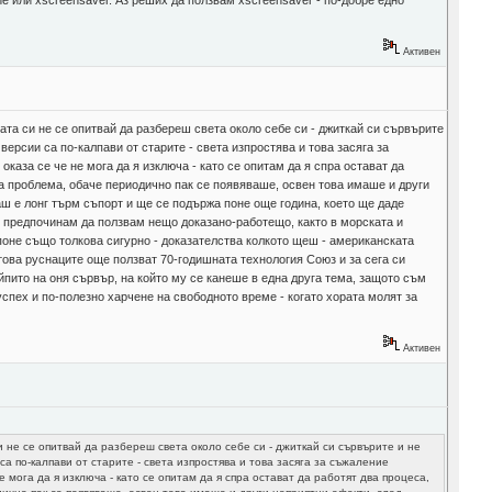
Активен
ата си не се опитвай да разбереш света около себе си - джиткай си сървърите
версии са по-калпави от старите - света изпростява и това засяга за
каза се че не мога да я изключа - като се опитам да я спра остават да
ха проблема, обаче периодично пак се появяваше, освен това имаше и други
аш е лонг търм съпорт и ще се подържа поне още година, което ще даде
и предпочинам да ползвам нещо доказано-работещо, както в морската и
 поне също толкова сигурно - доказателства колкото щеш - американската
 това руснаците още ползват 70-годишната технология Союз и за сега си
пито на оня сървър, на който му се канеше в една друга тема, защото съм
 успех и по-полезно харчене на свободното време - когато хората молят за
Активен
и не се опитвай да разбереш света около себе си - джиткай си сървърите и не
а по-калпави от старите - света изпростява и това засяга за съжаление
мога да я изключа - като се опитам да я спра остават да работят два процеса,