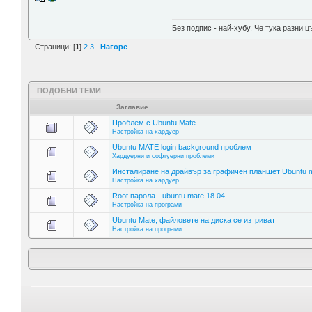
Без подпис - най-хубу. Че тука разни
Страници: [
1
]
2
3
Нагоре
ПОДОБНИ ТЕМИ
Заглавие
Проблем с Ubuntu Mate
Настройка на хардуер
Ubuntu MATE login background проблем
Хардуерни и софтуерни проблеми
Инсталиране на драйвър за графичен планшет Ubuntu ma
Настройка на хардуер
Root парола - ubuntu mate 18.04
Настройка на програми
Ubuntu Mate, файловете на диска се изтриват
Настройка на програми