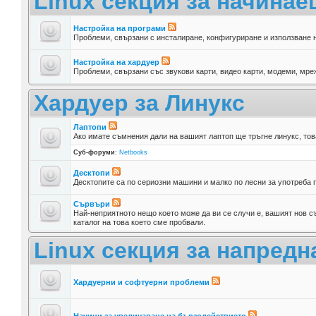
Linux секция за начина
Настройка на програми
Проблеми, свързани с инсталиране, конфигуриране и използване 
Настройка на хардуер
Проблеми, свързани със звукови карти, видео карти, модеми, мреж
Хардуер за Линукс
Лаптопи
Ако имате съмнения дали на вашият лаптоп ще тръгне линукс, тов
Суб-форуми
:
Netbooks
Десктопи
Десктопите са по сериозни машини и малко по лесни за употреба п
Сървъри
Най-неприятното нещо което може да ви се случи е, вашият нов съ
каталог на това което сме пробвали.
Linux секция за напредн
Хардуерни и софтуерни проблеми
Начини за увеличаване на бързодействието