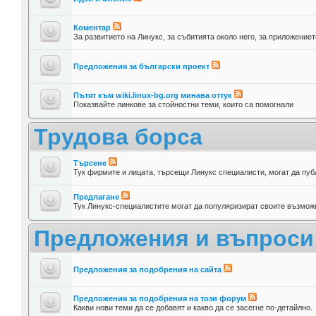
Коментар
За развитието на Линукс, за събитията около него, за приложениет
Предложения за български проект
Пътят към wiki.linux-bg.org минава оттук
Показвайте линкове за стойностни теми, които са помогнали
Трудова борса
Търсене
Тук фирмите и лицата, търсещи Линукс специалисти, могат да пуб
Предлагане
Тук Линукс-специалистите могат да популяризират своите възможн
Предложения и въпроси
Предложения за подобрения на сайта
Предложения за подобрения на този форум
Какви нови теми да се добавят и какво да се засегне по-детайлно.