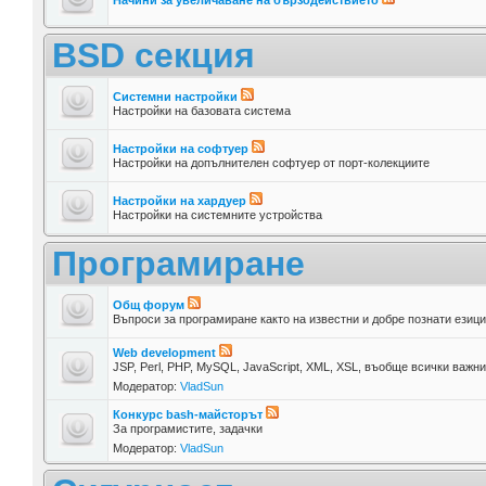
BSD секция
Системни настройки
Настройки на базовата система
Настройки на софтуер
Настройки на допълнителен софтуер от порт-колекциите
Настройки на хардуер
Настройки на системните устройства
Програмиране
Общ форум
Въпроси за програмиране както на известни и добре познати езици,
Web development
JSP, Perl, PHP, MySQL, JavaScript, XML, XSL, въобще всички важн
Модератор:
VladSun
Конкурс bash-майсторът
За програмистите, задачки
Модератор:
VladSun