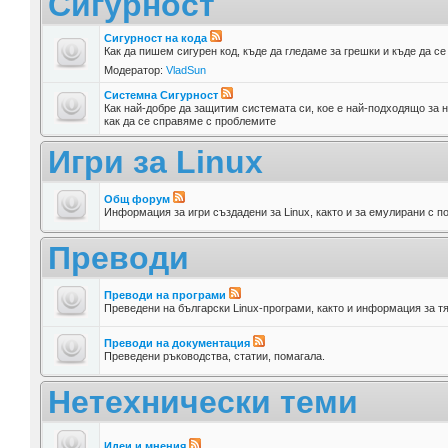
Сигурност
Сигурност на кода
Как да пишем сигурен код, къде да гледаме за грешки и къде да с
Модератор:
VladSun
Системна Сигурност
Как най-добре да защитим системата си, кое е най-подходящо за н
как да се справяме с проблемите
Игри за Linux
Общ форум
Информация за игри създадени за Linux, както и за емулирани с п
Преводи
Преводи на програми
Преведени на български Linux-програми, както и информация за т
Преводи на документация
Преведени ръководства, статии, помагала.
Нетехнически теми
Идеи и мнения