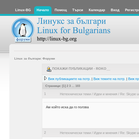
Linux-BG
Начало
Помощ
Търси
Календар
Вход
Регистр
Linux за българи: Форуми
ПОКАЖИ ПУБЛИКАЦИИ - ROKO__
Виж публикациите на потр.
|
Виж темите на потр.
|
Виж пр
Страници: [
1
]
2
3
...
103
1
Нетехнически теми
/
Идеи и мнения
/
Re: Skype u
Ам който иска да го ползва
2
Нетехнически теми
/
Идеи и мнения
/
Re: Skype u