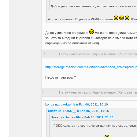
Добре де а това на снимките дето ви показах някаква ин
Аз пък ти показах 12 диска в РАИД с грешки
. К'
Да но умишлено повредени
Не са се повредили сами и
защото за 4 години търговия с Самсунг не е имало нито е
баракуда и аз се оплаквам от нея)
7
Нетехнически теми
/
Идеи и мнения
/
Re: съвет з
http://storage.toshiba.eu/cms/en/hdd/advanced_drives/produc
Нещо от този род ^^
8
Нетехнически теми
/
Идеи и мнения
/
Re: съвет з
Цитат на: backtolife в Feb 06, 2011, 10:19
Цитат на: ROKO__ в Feb 06, 2011, 10:15
Цитат на: backtolife в Feb 05, 2011, 21:04
РОКО само да те светна че си дал пример със зелена