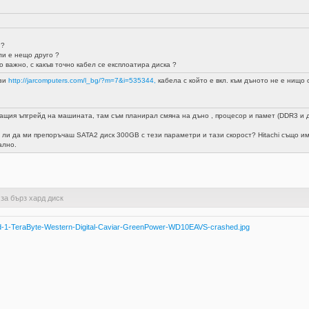
 ?
ли е нещо друго ?
 важно, с какъв точно кабел се експлоатира диска ?
ози
http://jarcomputers.com/l_bg/?m=7&i=535344,
кабела с който е вкл. към дъното не е нищо 
ащия ъпгрейд на машината, там съм планирал смяна на дъно , процесор и памет (DDR3 и дъ
ли да ми препоръчаш SATA2 диск 300GB с тези параметри и тази скорост? Hitachi също има
ално.
 за бърз хард диск
penend-1-TeraByte-Western-Digital-Caviar-GreenPower-WD10EAVS-crashed.jpg