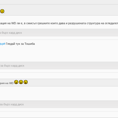
а
.
вация на WD ли е, в смисъл грешките които дава и разрушената структура на огледалот
а бърз хард диск
jsp#
Гледай тук за Тошиба
 за бърз хард диск
серия на WD
.
за бърз хард диск