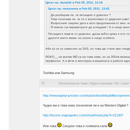
Цитат на: danaildr в Feb 05, 2011, 14:16
Цитат на: nemanema в Feb 05, 2011, 13:42
Да разбирам ли, че питащият е доволен ?
Това означава ли, че се е възползвал от дадения съвет
Въпросният закупен диск е като предложения от мен, и
Я плясни тук параметрите да огледаме ! А и нещо много
Питащия е повече от доволен, диска който купих е ето т
другите които имам, но иначе е нищо особено.
Абе аз си се замислих за SAS, но това ще стане при следв
ROKO__ не всички WD са на това ниво, но за 300лв можеш 
перфектен. А и вече е монтиран в машината и работи иде
Toshiba или Samsung
12
Нетехнически теми
/
Идеи и мнения
/
Re: съвет
http://www.laptop-junction.com/toast/sites/default/files/o
Чудно ми е това нова технология ли е на Western Digital ?
http://forums.majorgeeks.com/showthread.php?t=221907
Или това
Сигурно това е голямата сила