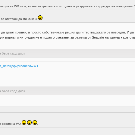
овация на WD ли е, в смисъл грешките които дава и разрушената структура на огледалото 
во се опитваш да ми кажеш
.
 да дават грешки, а просто собственика е решил да ги тества докато се повредят. И д
дин върнат и нито един не е подал оплакване, за разлика от Seagate например където 
а бърз хард диск
t_detail.jsp?productid=371
а бърз хард диск
та серия на WD
.