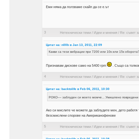
Еми няма да ползваме скайп да се е.ът
3
Нетехнически теми
/
Идеи и мнения
/
Re: съвет з
Цитат на: n00b в Jan 13, 2011, 22:09
Какви са тези вибрации при 7200 или 10к или 15к оборота
Признавам дискове само на 5400 rpm
. Също са толко
4
Нетехнически теми
/
Идеи и мнения
/
Re: съвет з
Цитат на: backtolife в Feb 06, 2011, 10:30
РОКО–– заблуден си моето момче... Умишлено повредени 
Ако си мислите че можете да заблудите мен, дето работя т
безсмислени спорове на Американофенове
5
Нетехнически теми
/
Идеи и мнения
/
Re: съвет з
Цитат на: backtolife в Feb 06, 2011, 10:28