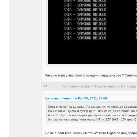
Какво е това умишлено повредени хард дискове ? Снимка
14
Нетехнически теми
/
Идеи и мнения
/
Re: съвет
Цитат на: plamen_f в Feb 05, 2011, 18:08
Сега е момента да кажа "Аз казвах ли, че няма да сбъркаш
Но ще кажа - диска и супер да е - пак може да се скапе, но
А за SSD - от всяка свирка дърво не става, не се заблужда
А това което определено мачка VR е 2.5" SAS - 15k rpm. С 
Бе не е баш така, всеки смята Western Digital за най добр