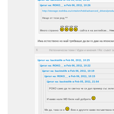
Цитат на: ROKO__ в Feb 06, 2011, 10:26
http://storage.toshiba.eu/cms/en/hdd/advanced_drives/produ
Нещо от този род ^^
Много странно
- сайта е на английски... Ня
Има естествено но май трябваше да ви го дам на японски
6
Нетехнически теми
/
Идеи и мнения
/
Re: съвет з
Цитат на: backtolife в Feb 06, 2011, 10:25
Цитат на: ROKO__ в Feb 06, 2011, 10:22
Цитат на: backtolife в Feb 06, 2011, 10:19
Цитат на: ROKO__ в Feb 06, 2011, 10:15
Цитат на: backtolife в Feb 05, 2011, 21:04
РОКО само да те светна че си дал пример със зел
И какво нали WD били най добрите
Ми да, така си е
. Виж и другите какво посъветваха 