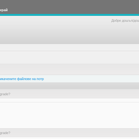
ирай
Добре дошъл/до
икачените файлове на потр
grade?
grade?