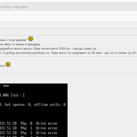
 за бърз хард диск
ркаш с тези дикове"
 но явно го имаш в предвид.
уждавайте много много. Виж интелските SSD-та - там да супер са.
. С добър контролер разбира се. Това което си направил за 45 мин - ще ти го лапне за 20-
рите