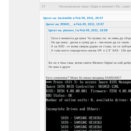
13
Нетехнически теми
/
Идеи и мнения
/
Re: съвет
Цитат на: backtolife в Feb 05, 2011, 20:07
Цитат на: ROKO__ в Feb 05, 2011, 19:57
Цитат на: plamen_f в Feb 05, 2011, 18:08
Сега е момента да кажа "Аз казвах ли, че няма да сбъ
Но ще кажа - диска и супер да е - пак може да се скапе,
А за SSD - от всяка свирка дърво не става, не се забл
А това което определено мачка VR е 2.5" SAS - 15k rpm
Бе не е баш така, всеки смята Western Digital за най доб
Но има и други
Като например? Може би имаш предвид SAMSUNG?