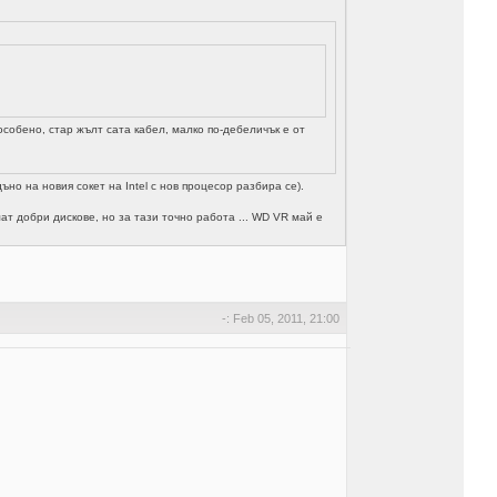
особено, стар жълт сата кабел, малко по-дебеличък е от
но на новия сокет на Intel с нов процесор разбира се).
т добри дискове, но за тази точно работа ... WD VR май е
-: Feb 05, 2011, 21:00