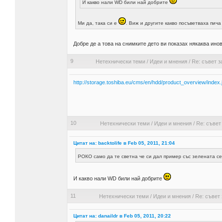
И какво нали WD били най добрите
Ми да, така си е
. Виж и другите какво посъветваха пич
Добре де а това на снимките дето ви показах някаква ино
9
Нетехнически теми
/
Идеи и мнения
/
Re: съвет з
http://storage.toshiba.eu/cms/en/hdd/product_overview/index.
10
Нетехнически теми
/
Идеи и мнения
/
Re: съвет
Цитат на: backtolife в Feb 05, 2011, 21:04
РОКО само да те светна че си дал пример със зелената 
И какво нали WD били най добрите
11
Нетехнически теми
/
Идеи и мнения
/
Re: съвет 
Цитат на: danaildr в Feb 05, 2011, 20:22