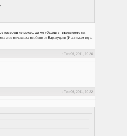
?
а се насереш не можеш да ме убедиш в твърдението си,
винаги се оплакваха особено от Баракудите (И аз имам една
-: Feb 06, 2011, 10:26
-: Feb 06, 2011, 10:22