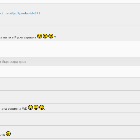
ct_detail.jsp?productid=371
ма ли го в Руски вариант
?
а бърз хард диск
ената серия на WD
.
пича
.