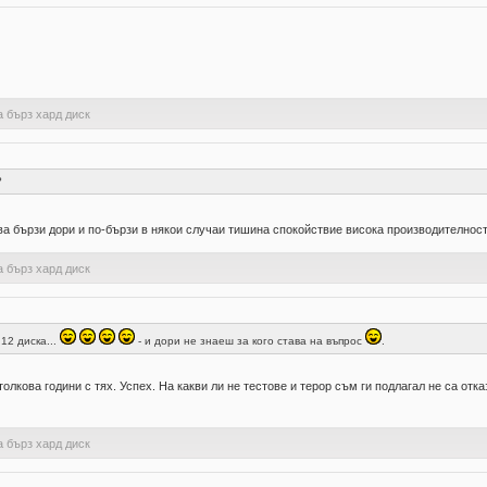
а бърз хард диск
?
ва бързи дори и по-бързи в някои случаи тишина спокойствие висока производителнос
а бърз хард диск
12 диска...
- и дори не знаеш за кого става на въпрос
.
олкова години с тях. Успех. На какви ли не тестове и терор съм ги подлагал не са отка
а бърз хард диск