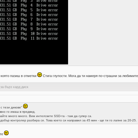
 която пазиш в отметки
Стига глупости. Мога да ти намеря по-страшни за любимите 
 за бърз хард диск
 с тези дикове"
 явно го имаш в предвид.
вайте много много. Виж интелските SSD-та - там да супер са.
добър контролер разбира се. Това което си направил за 45 мин - ще ти го лапне за 20-25.
ите