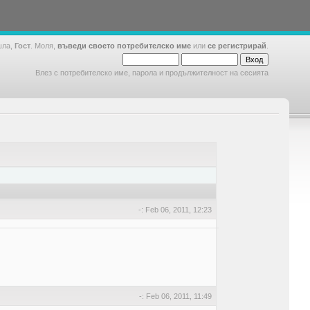
шла,
Гост
. Моля,
въведи своето потребителско име
или
се регистрирай
.
Влез с потребителско име, парола и продължителност на сесията
-: Feb 06, 2011, 12:23
-: Feb 06, 2011, 11:49