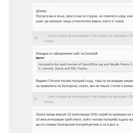
@neter,
Ползата ми е ясна, просто ми се струва, че повечето хора, ко
шанс да напишат нещо относително вярно, което е тъжно.
Linux секция за начинаещи
/
Настройка на програми
/
R
10
Опера
Извадка от официалния сайт на hunspell:
Цитат
Hunspell is the spell checker of OpenOffice.org and Mozilla Firefox 
X, memoQ, Opera and SDL Trados.
Видимо Chrome ползва hunspell също, така че не виждам никак
на правописа на български, освен, ако не пишат статии и роман
Linux секция за начинаещи
/
Настройка на програми
/
Re
11
Опера
Opera преди версия 10 използваше GNU aspell за проверка на п
10 има интегриран spell check, който ползва hunspell(същата пр
да си сложиш българския hunspell речник и си в jazz-а.