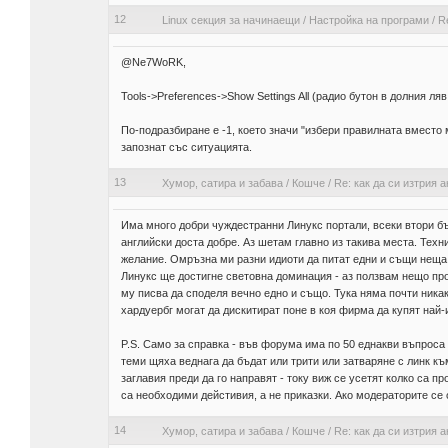
12
Linux секция за начинаещи
/
Настройка на програми
/
Re
@Ne7WoRK,
Tools->Preferences->Show Settings All (радио бутон в долния ляв
По-подразбиране е -1, което значи "избери правилната вместо м
запознат със ситуацията.
13
Хумор, сатира и забава
/
Кошче
/
Re: как да си изтрия а
Има много добри чуждестранни Линукс портали, всеки втори бъ
английски доста добре. Аз шетам главно из такива места. Техн
желание. Омръзна ми разни идиоти да питат едни и същи неща 
Линукс ще достигне световна доминация - аз ползвам нещо про
му писва да споделя вечно едно и също. Тука няма почти никакви
хардуербг могат да дискитират поне в коя фирма да купят най-и
P.S. Само за справка - във форума има по 50 еднакви въпроса 
теми щяха веднага да бъдат или трити или затваряне с линк къ
заглавия преди да го направят - току виж се усетят колко са п
са необходими дейстивия, а не приказки. Ако модераторите се о
14
Хумор, сатира и забава
/
Кошче
/
Re: как да си изтрия а