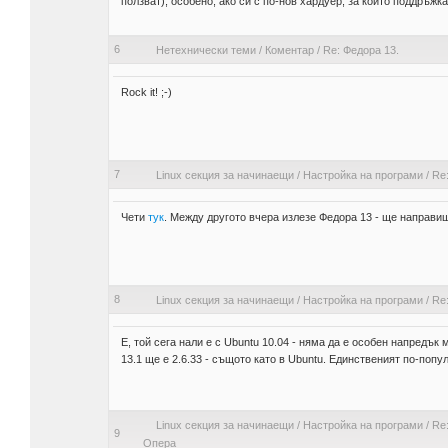
ползват), особено, ако си с по-нов хардуер, за който поддръжка
6
Нетехнически теми
/
Коментар
/
Re: Федора 13.
Rock it! ;-)
7
Linux секция за начинаещи
/
Настройка на програми
/
Re
Чети
тук
. Между другото вчера излезе Федора 13 - ще направиш
8
Linux секция за начинаещи
/
Настройка на програми
/
Re:
Е, той сега нали е с Ubuntu 10.04 - няма да е особен напредък 
13.1 ще е 2.6.33 - същото като в Ubuntu. Единственият по-попул
Linux секция за начинаещи
/
Настройка на програми
/
Re:
9
Опера