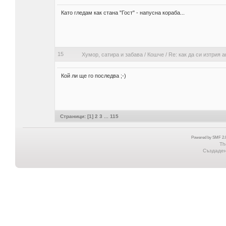
Като гледам как стана "Гост" - напусна кораба...
15
Хумор, сатира и забава
/
Кошче
/
Re: как да си изтрия а
Кой ли ще го последва ;-)
Страници: [
1
]
2
3
...
115
Powered by SMF 2.0
Th
Създадена