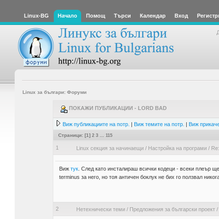
Linux-BG
Начало
Помощ
Търси
Календар
Вход
Регистр
Linux за българи: Форуми
ПОКАЖИ ПУБЛИКАЦИИ - LORD BAD
Виж публикациите на потр.
|
Виж темите на потр.
|
Виж прикаче
Страници: [
1
]
2
3
...
115
1
Linux секция за начинаещи
/
Настройка на програми
/
Re
Виж
тук
. След като инсталираш всички кодеци - всеки плеър ще
terminus за него, но тоя античен боклук не бих го ползвал никога
2
Нетехнически теми
/
Предложения за български проект