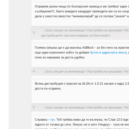
Оправям разни неща по българския превод и ми трябват идеи за
съобщения?). Както виждате кандидат-преводите ми са по-скоро
дали е уместно вместно "минимизирай" да се ползва "умали" 
Linux секция за начинаещи
/
Настройка на програми
/
Re:
3
дистрибуциите при разглеждане на Distrowatch
Голяма грешка ще е да махнеш AdBlock - аз без него на практи
още един компонент който ти добавя
бутон в адресната лента
,
поне аз намирам за доста удобно.
4
Linux секция за начинаещи
/
Настройка на програми
/
Re:
Всяка дистрибуция с версия на ALSA от 1.0.21 нагоре и ядро 2.
доста по-отдавна.
5
Linux секция за начинаещи
/
Настройка на програми
/
Re:
Справка -
тук
. Теб трябва живо да те вълнува, че Слак 13.0 иде
ядрото от тогава до сега. Линукс не е като Уиндоус - тука не 