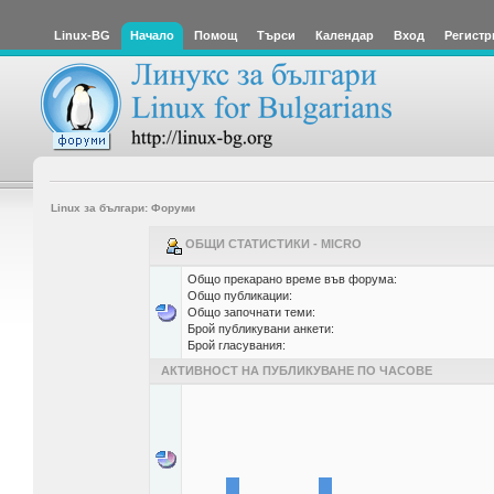
Linux-BG
Начало
Помощ
Търси
Календар
Вход
Регистр
Linux за българи: Форуми
ОБЩИ СТАТИСТИКИ - MICRO
Общо прекарано време във форума:
Общо публикации:
Общо започнати теми:
Брой публикувани анкети:
Брой гласувания:
АКТИВНОСТ НА ПУБЛИКУВАНЕ ПО ЧАСОВЕ