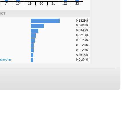
17
18
19
20
21
22
23
ОСТ
0.1329%
0.0603%
0.0340%
0.0218%
0.0178%
0.0128%
0.0120%
0.0116%
лупости
0.0104%