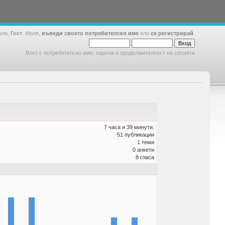
шла,
Гост
. Моля,
въведи своето потребителско име
или
се регистрирай
.
Влез с потребителско име, парола и продължителност на сесията
7 часа и 39 минути.
51 публикации
1 теми
0 анкети
8 гласа