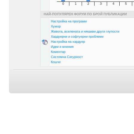
0
1
2
3
4
5
НАЙ-ПОПУЛЯРЕН ФОРУМ ПО БРОЙ ПУБЛИКАЦИИ
Настройка на програми
Хумор
Живота, вселената и някакви други глупости
Хардуерни и софтуерни проблеми
Настройка на хардуер
Идеи и мнения
Коментар
Системна Сигурност
Кошче