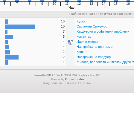
6
7
8
9
10
11
12
13
14
15
16
Час
НАЙ-ПОПУЛЯРЕН ФОРУМ ПО АКТИВН
16
Хумор
10
Системна Сигурност
7
Хардуерни и софтуерни проблеми
5
Коментар
4
Идеи и мнения
4
Настройка на програми
2
Кошче
2
Настройка на хардуер
1
Живота, вселената и някакви други г
Powered by SMF 2.0 Beta 4
|
SMF © 2006, Simple Machines LLC
Theme by
DzinerStudio
Създадена за 0.04 сек с 17 заявки.