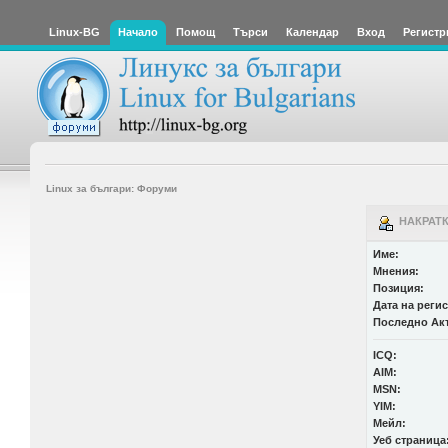
Linux-BG
Начало
Помощ
Търси
Календар
Вход
Регистр
Linux за българи: Форуми
НАКРАТКО
Име:
Мнения:
Позиция:
Дата на реги
Последно Ак
ICQ:
AIM:
MSN:
YIM:
Мейл:
Уеб страница