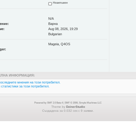
Неактивен
N/A
ение:
Варна
ме:
Aug 08, 2026, 19:29
Bulgarian
Mageia, Q4OS
ger:
ЛНА ИНФОРМАЦИЯ:
оследните мнения на този потребител.
статистики за този потребител.
Powered by SMF 2.0 Beta 4
|
SMF © 2006, Simple Machines LLC
Theme by
DzinerStudio
Създадена за 0.032 сек с 9 заявки.