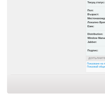
Текущ статус:
Пол:
Възраст:
Местонахожд
Локално Вре
Език:
Distribution:
Window Mana
Jabber:
Подпис:
ДОПЪЛНИТЕ
Показване на п
Показвай общи 