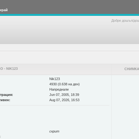
ирай
Добре дошъл/до
 - NIK123
СНИМКА
Nik123
4930 (0.638 на ден)
Напреднали
страция:
Jun 07, 2005, 18:39
тивен:
Aug 07, 2026, 16:53
скрит
: