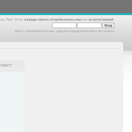
шла,
Гост
. Моля,
въведи своето потребителско име
или
се регистрирай
.
Влез с потребителско име, парола и продължителност на сесията
/ТЕКСТ