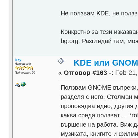
Не ползвам KDE, не полз
Конкретно за тези изказва
bg.org. Разгледай там, м
Izzy
KDE или GNOME
Напреднали
«
Отговор #163 -:
Feb 21,
Публикации: 50
Ползвам GNOME въпреки, ч
разделя с него. Столман 
проповядва едно, другия д
каква среда ползват ... *ro
вършене на работа. Виж д
музиката, книгите и филми