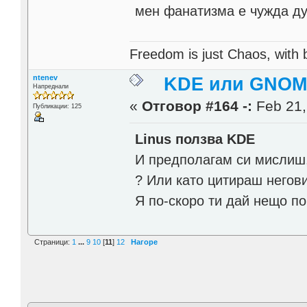
мен фанатизма е чужда дум
Freedom is just Chaos, with be
ntenev
KDE или GNOME
Напреднали
«
Отговор #164 -:
Feb 21,
Публикации: 125
Linus ползва KDE
И предполагам си мислиш,
? Или като цитираш негов
Я по-скоро ти дай нещо по
Страници:
1
...
9
10
[
11
]
12
Нагоре