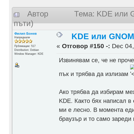
Автор
Тема: KDE или 
пъти)
Филип Бонев
KDE или GNOME
Напреднали
«
Отговор #150 -:
Dec 04,
Публикации: 517
Distribution: Debian
Window Manager: KDE
Извинявам се, че не проче
пък и трябва да излизам
Ако трябва да избирам м
KDE. Както бях написал в 
ми е лесно. В момента ед
браузър и то само зареди 