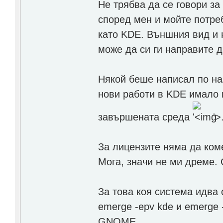
Не трябва да се говори за
според мен и мойте потр
като KDE. Външния вид и 
може да си ги направите д
Някой беше написал по на
нови работи в KDE имало 
завършената среда
'>
За лицензите няма да коме
Мога, значи не ми дреме. 
За това коя система идва 
emerge -еpv kde и emerge 
GNOME.