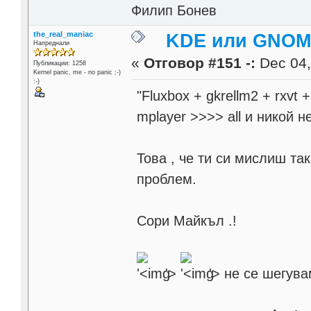
Филип Бонев
the_real_maniac
KDE или GNOME
Напреднали
«
Отговор #151 -:
Dec 04,
Публикации: 1258
Kernel panic, me - no panic ;-)
:-)
"Fluxbox + gkrellm2 + rxvt 
mplayer >>>> all и никой н
Това , че ти си мислиш так
проблем.
Сори Майкъл .!
'>
'>
не се шегува