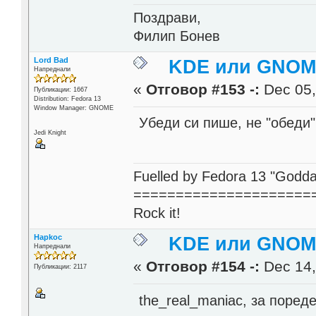
Поздрави,
Филип Бонев
Lord Bad
KDE или GNOME
Напреднали
«
Отговор #153 -:
Dec 05,
Публикации: 1667
Distribution: Fedora 13
Window Manager: GNOME
Убеди си пише, не "обеди"
Jedi Knight
Fuelled by Fedora 13 "Godda
=====================
Rock it!
Hapkoc
KDE или GNOME
Напреднали
«
Отговор #154 -:
Dec 14,
Публикации: 2117
the_real_maniac, за поред