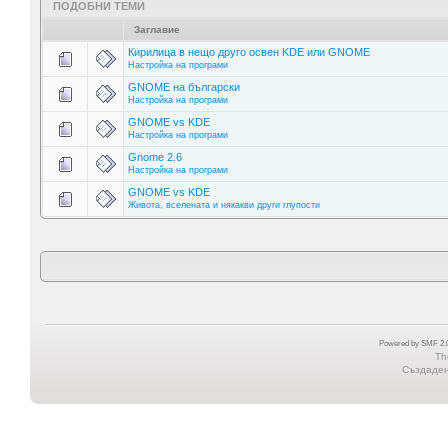
ПОДОБНИ ТЕМИ
Заглавие
Кирилица в нещо друго освен KDE или GNOME
Настройка на програми
GNOME на български
Настройка на програми
GNOME vs KDE
Настройка на програми
Gnome 2.6
Настройка на програми
GNOME vs KDE
Живота, вселената и някакви други глупости
Powered by SMF 2.0
Th
Създадена