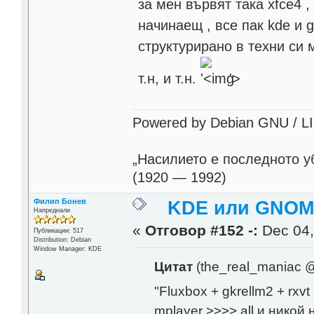
за мен вървят така xfce4 ,
начинаещ , все пак kde и 
структурирано в техни си 
т.н, и т.н.
'>
Powered by Debian GNU / LINU
„Насилието е последното у
(1920 — 1992)
Филип Бонев
KDE или GNOME
Напреднали
«
Отговор #152 -:
Dec 04,
Публикации: 517
Distribution: Debian
Window Manager: KDE
Цитат
(the_real_maniac @
"Fluxbox + gkrellm2 + rxvt
mplayer >>>> all и никой