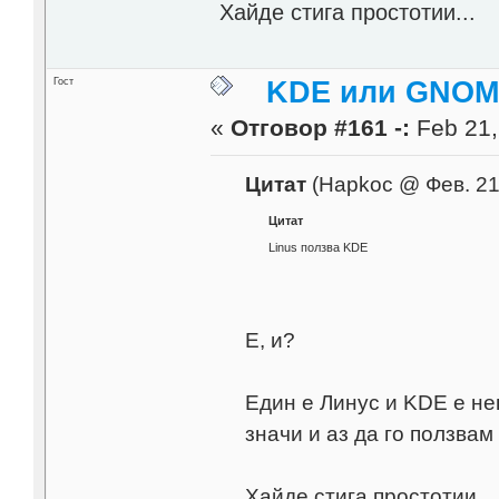
Хайде стига простотии...
Гост
KDE или GNOME
«
Отговор #161 -:
Feb 21,
Цитат
(Hapkoc @ Фев. 21
Цитат
Linus ползва KDE
Е, и?
Един е Линус и KDE е не
значи и аз да го ползвам
Хайде стига простотии...