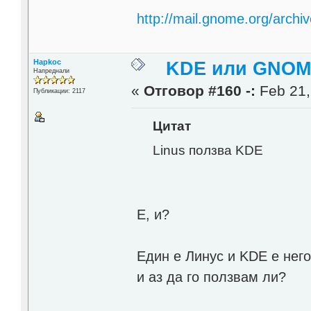
http://mail.gnome.org/arch
Hapkoc
KDE или GNOME
Напреднали
«
Отговор #160 -:
Feb 21,
Публикации: 2117
Цитат
Linus ползва KDE
Е, и?
Един е Линус и KDE е нег
и аз да го ползвам ли?