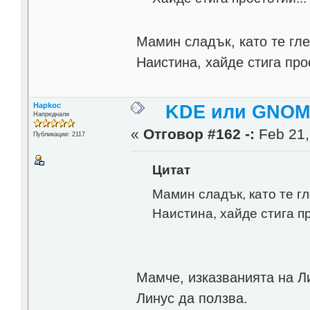
Мамин сладък, като те гле
Наистина, хайде стига про
Hapkoc
KDE или GNOME
Напреднали
«
Отговор #162 -:
Feb 21,
Публикации: 2117
Цитат
Мамин сладък, като те гл
Наистина, хайде стига п
Мамче, изказванията на Л
Линус да ползва.