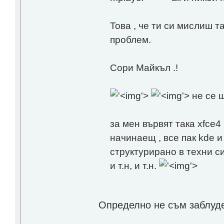
Това , че ти си мислиш та
проблем.
Сори Майкъл .!
'>
'>
не се 
за мен вървят така xfce4 
начинаещ , все пак kde и
структурирано в техни с
и т.н, и т.н.
'>
Определно не съм заблуде