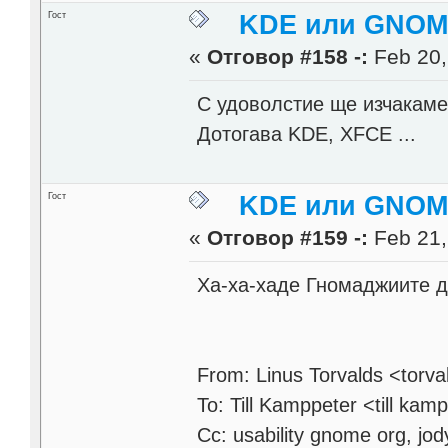
Гост
KDE или GNOME
«
Отговор #158 -:
Feb 20,
С удоволстие ще изчакаме
Дотогава KDE, XFCE ...
Гост
KDE или GNOME
«
Отговор #159 -:
Feb 21,
Ха-ха-хаде Гномаджиите д
From: Linus Torvalds <torva
To: Till Kamppeter <till ka
Cc: usability gnome org, jo