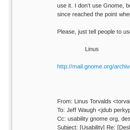
use it. I don't use Gnome, be
since reached the point wher
Please, just tell people to 
Linus
http://mail.gnome.org/arch
From: Linus Torvalds <torva
To: Jeff Waugh <jdub perky
Cc: usability gnome org, des
Subject: [Usability] Re: [D