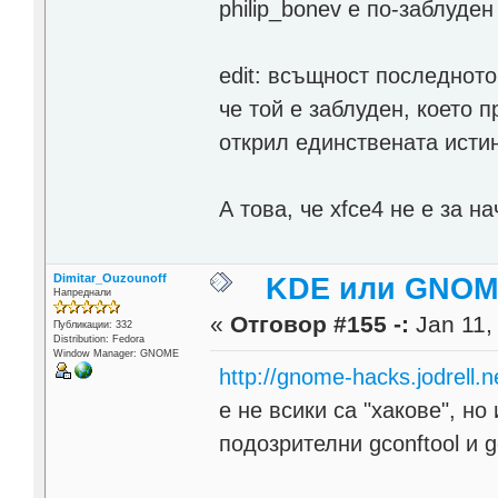
philip_bonev е по-заблуден 
edit: всъщност последнот
че той е заблуден, което 
открил единствената исти
А това, че xfce4 не е за н
Dimitar_Ouzounoff
KDE или GNOME
Напреднали
«
Отговор #155 -:
Jan 11,
Публикации: 332
Distribution: Fedora
Window Manager: GNOME
http://gnome-hacks.jodrell.n
е не всики са "хакове", н
подозрителни gconftool и gc