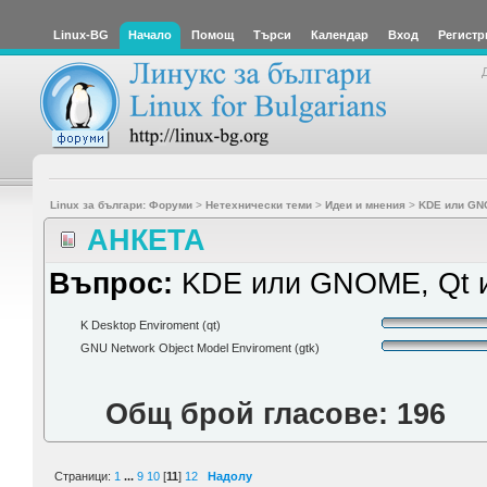
Linux-BG
Начало
Помощ
Търси
Календар
Вход
Регистр
Linux за българи: Форуми
>
Нетехнически теми
>
Идеи и мнения
>
KDE или GNO
АНКЕТА
Въпрос:
KDE или GNOME, Qt и
K Desktop Enviroment (qt)
GNU Network Object Model Enviroment (gtk)
Общ брой гласове: 196
Страници:
1
...
9
10
[
11
]
12
Надолу