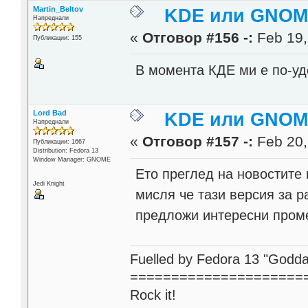
Martin_Beltov
KDE или GNOME
Напреднали
«
Отговор #156 -:
Feb 19,
Публикации: 155
В момента КДЕ ми е по-у
Lord Bad
KDE или GNOME
Напреднали
«
Отговор #157 -:
Feb 20,
Публикации: 1667
Distribution: Fedora 13
Window Manager: GNOME
Ето преглед на новостит
Jedi Knight
мисля че тази версия за 
предложи интересни проме
Fuelled by Fedora 13 "Godda
=====================
Rock it!