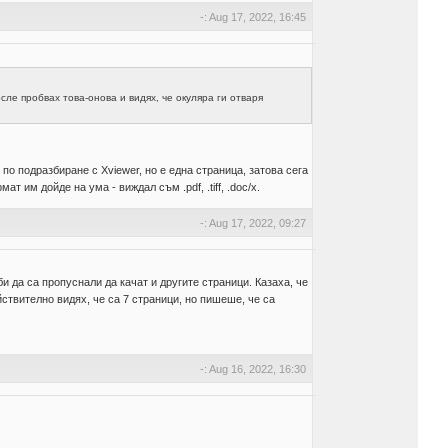
-: Aug 17, 2022, 16:45
сле пробвах това-онова и видях, че окуляра ги отваря
ря по подразбиране с Xviewer, но е една страница, затова сега
т им дойде на ума - виждал съм .pdf, .tiff, .doc/x.
-: Aug 17, 2022, 09:27
и да са пропуснали да качат и другите страници. Казаха, че
йствително видях, че са 7 страници, но пишеше, че са
-: Aug 16, 2022, 16:30