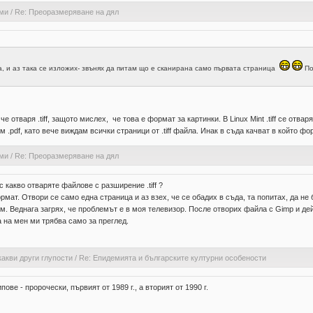
ами
/
Re: Преоразмеряване на дял
да, и аз така се изложих- звънях да питам що е сканирана само първата страница
По
е отваря .tiff, защото мислех, че това е формат за картинки. В Linux Mint .tiff се отва
 .pdf, като вече виждам всички страници от .tiff файла. Инак в съда качват в който форма
ами
/
Re: Преоразмеряване на дял
с какво отваряте файлове с разширение .tiff ?
ат. Отвори се само една страница и аз взех, че се обадих в съда, та попитах, да не б
ям. Веднага загрях, че проблемът е в моя телевизор. После отворих файла с Gimp и де
а на мен ми трябва само за преглед.
какви други глупости
/
Re: Епидемията и българските културни особености
ове - пророчески, първият от 1989 г., а вторият от 1990 г.