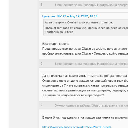
5
Linux секция за начинаещи
/
Настройка на прогр
Цитат на: Nik123 в Aug 17, 2022, 10:16
Аз ги отварям с Okular - вади всичките страници.
Първият път, като си исках сканирано копие на дело от съ
нормално за четене.
Благодаря, колега!
Преди време съм ползвал Okular за .pdf, но не съм знаел, ч
пробвах алтернативата на Okular - Xreader, с който отварям
6
Linux секция за начинаещи
/
Настройка на прогр
Да се включа и аз малко извън темата за .pdf, да попитам 
Онзи ден в едно ел.дело имаше качени файлове в този форм
страниците са 7 и ме попитаха с каква програма го отвар
слоеве, излязоха разни опции за импортиране, редакция, 
Т.е. няма ли нещо по-просто и прегледно?
7
Хумор, сатира и забава
/
Живота, вселената и ня
В един блог, под една статия имаше два линка на видеоклип
https://www.youtube.com/watch?v=PlSumHg-py8