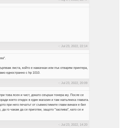
-: Jul 23, 2022, 22:14
ва".
здърпвам листа, който е намачкан или пък отварям принтера,
 само едностранно с hp 1010.
-: Jul 23, 2022, 20:09
ри това ясен и чист, докато свърши тонера му. После се
оради което отидох в един магазин и там напълниха главата.
щото при него печатът от съвместимите глави винаги е бил
, да го чакам да се приготви, защото "заспива", като се и
-: Jul 23, 2022, 14:20