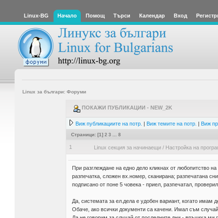
Linux-BG
Начало
Помощ
Търси
Календар
Вход
Регистр
Linux за българи: Форуми
ПОКАЖИ ПУБЛИКАЦИИ - NEW_2K
Виж публикациите на потр.
|
Виж темите на потр.
|
Виж пр
Страници: [
1
]
2
3
...
8
1
Linux секция за начинаещи
/
Настройка на прогр
При разглеждане на едно дело кликнах от любопитство на 
разпечатка, сложен вх.номер, сканирана; разпечатана сни
подписано от поне 5 човека - приел, разпечатал, провери
Да, системата за ел.дела е удобен вариант, когато имам 
Обаче, ако всички документи са качени. Имал съм случай 
Да не говорим за случай от последните дни - връчиха ми п