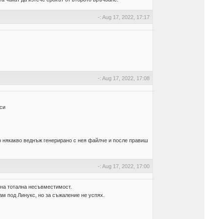
-: Aug 17, 2022, 17:17
-: Aug 17, 2022, 17:08
аси
но някакво веднъж генерирано с нея файлче и после правиш
-: Aug 17, 2022, 17:00
и на тотална несъвместимост.
ам под Линукс, но за съжаление не успях.