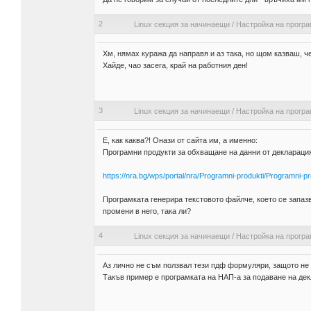
2
Linux секция за начинаещи
/
Настройка на прогр
Хм, нямах куража да направя и аз така, но щом казваш, ч
Хайде, чао засега, край на работния ден!
3
Linux секция за начинаещи
/
Настройка на прогр
Е, как каква?! Онази от сайта им, а именно:
Програмни продукти за обхващане на данни от декларация
https://nra.bg/wps/portal/nra/Programni-produkti/Programni-
Програмката генерира текстовото файлче, което се запаз
промени в него, така ли?
4
Linux секция за начинаещи
/
Настройка на прогр
Аз лично не съм ползвал тези пдф формуляри, защото не м
Такъв пример е програмката на НАП-а за подаване на декл