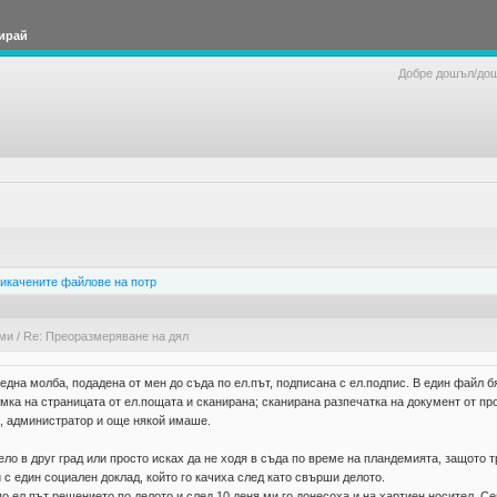
ирай
Добре дошъл/до
икачените файлове на потр
ами
/
Re: Преоразмеряване на дял
една молба, подадена от мен до съда по ел.път, подписана с ел.подпис. В един файл б
мка на страницата от ел.пощата и сканирана; сканирана разпечатка на документ от про
л, администратор и още някой имаше.
дело в друг град или просто исках да не ходя в съда по време на пландемията, защото
с един социален доклад, който го качиха след като свърши делото.
о ел.път решението по делото и след 10 деня ми го донесоха и на хартиен носител. Се