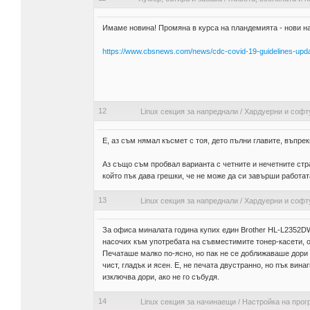
Имаме новина! Промяна в курса на пландемията - нови на
https://www.cbsnews.com/news/cdc-covid-19-guidelines-upd
12
Linux секция за напреднали
/
Хардуерни и софт
Е, аз съм нямал късмет с тоя, дето пълни главите, въпреки
Аз също съм пробвал варианта с четните и нечетните стра
който пък дава грешки, че не може да си завърши работата, 
13
Linux секция за напреднали
/
Хардуерни и софт
За офиса миналата година купих един Brother HL-L2352DW
насочих към употребата на съвместимите тонер-касети, от
Печаташе малко по-ясно, но пак не се доближаваше дори д
чист, гладък и ясен. Е, не печата двустранно, но пък вина
изключва дори, ако не го събудя.
14
Linux секция за начинаещи
/
Настройка на прог