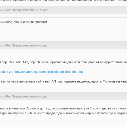
ами
/
Re: Преоразмеряване на дял
е минава, значи и аз ще пробвам.
ами
/
Re: Преоразмеряване на дял
 обр. № 1, обр. №3, обр. № 6 и генериране на данни за плащания от осигурителните к
produkti-za-obhvashtane0-na-danni-ot-deklaracii-ob1-ob3-ob6
ва и после се прикачва в сайта на НАП при подаване на декларацията. Ти ползваш яв
ами
/
Re: Преоразмеряване на дял
и се е налагало. Ако опра до тях, ще ползвам лаптопа с уин 7, който държа за случа
арации образец 1 и 6, за която преди години много нерви и време изхабих да я подкар