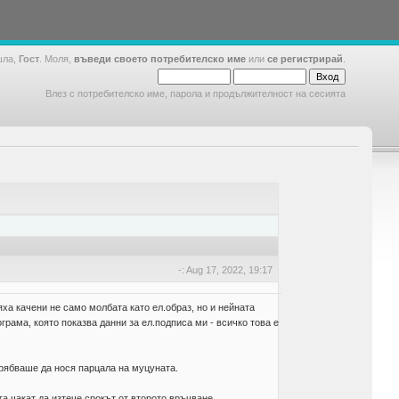
шла,
Гост
. Моля,
въведи своето потребителско име
или
се регистрирай
.
Влез с потребителско име, парола и продължителност на сесията
-: Aug 17, 2022, 19:17
яха качени не само молбата като ел.образ, но и нейната
грама, която показва данни за ел.подписа ми - всичко това е
 трябваше да нося парцала на муцуната.
га чакат да изтече срокът от второто връчване.