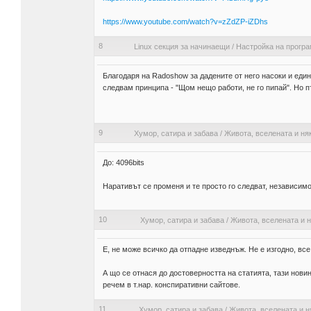
https://www.youtube.com/watch?v=zZdZP-iZDhs
8
Linux секция за начинаещи
/
Настройка на прогр
Благодаря на Radoshow за дадените от него насоки и един
следвам принципа - "Щом нещо работи, не го пипай". Но п
9
Хумор, сатира и забава
/
Живота, вселената и ня
До: 4096bits
Наративът се променя и те просто го следват, независим
10
Хумор, сатира и забава
/
Живота, вселената и н
Е, не може всичко да отпадне изведнъж. Не е изгодно, все
А що се отнася до достоверността на статията, тази новина
речем в т.нар. конспиративни сайтове.
11
Хумор, сатира и забава
/
Живота, вселената и н