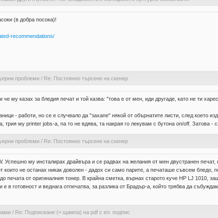
соки (в добра посока)!
ated-recommendations/
уерни проблеми
/
Re: Постоянно търсене на скенер
 че му казах за бледия печат и той казва: "това е от мен, иди другаде, като не ти харес
ници - работи, но се е случвало да "захапе" някой от обърнатите листи, след което и
трия му printer jobs-a, па то не вдява, та накрая го лекувам с бутона on/off. Затова -
уерни проблеми
/
Re: Постоянно търсене на скенер
. Успешно му инсталирах драйвъра и се радвах на желания от мен двустранен печат, п
 които не останах никак доволен - дадох си само парите, а печаташе съвсем бледо, п
о печата от оригиналния тонер. В крайна сметка, върнах старото куче HP LJ 1010, за
ги е в готовност и веднага отпечатва, за разлика от Брадър-а, който трябва да събуждам
рами
/
Re: Подписване (+ щампа) на pdf с ел. подпис