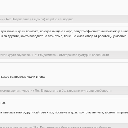
ами
/
Re: Подписване (+ щампа) на pdf с ел. подпис
 ден може и да ги приложа, но едва ли ще е скоро, защото офисният ми компютър е нас
ък за другите, които попаднат на тази тема, поне ще имат избор от работещи указания.
какви други глупости
/
Re: Епидемията и българските културни особености
о какво са прокламирали вчера.
якакви други глупости
/
Re: Епидемията и българските културни особености
 пак.
 излиза в много други сайтове - npr, nbcnews и др.п., които аз не чета, а само ги при
якакви други глупости
/
Re: Епидемията и българските културни особености