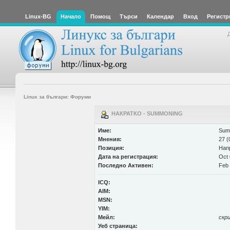
Linux-BG
Начало
Помощ
Търси
Календар
Вход
Регистр
Linux за българи: Форуми
НАКРАТКО - SUMMONING
Име:
Sum
Мнения:
27 (
Позиция:
Нап
Дата на регистрация:
Oct 
Последно Активен:
Feb 
ICQ:
AIM:
MSN:
YIM:
Мейл:
скр
Уеб страница: