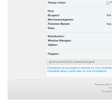
Текущ статус:
Н
Пол:
Възраст:
N/A
Местонахождение:
Локално Време:
Aug 
Език:
Distribution:
Window Manager:
Jabber:
Подпис:
ДОПЪЛНИТЕЛНА ИНФОРМАЦИЯ:
Показване на последните мнения на този потребит
Показвай общи статистики за този потребител.
Powered by SMF 2.0
Th
Създаден