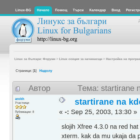
Linux-BG
Начало
Помощ
Търси
Календар
Вход
Регистр
Linux за българи: Форуми
>
Linux секция за начинаещи
>
Настройка на програ
Страници: [
1
]
Надолу
Автор
Тема: startirane
arokh
startirane na kd
Участници
«
-:
Sep 25, 2003, 13:30 »
Публикации: 8
slojih Xfree 4.3.0 na red ha
xterm. kak da mu ukaja da 