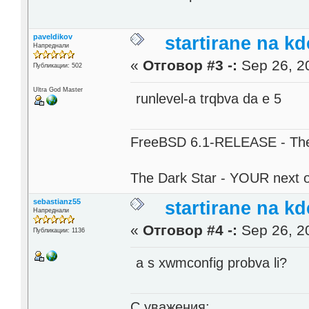
paveldikov
startirane na kd
Напреднали
«
Отговор #3 -:
Sep 26, 20
Публикации: 502
Ultra God Master
runlevel-a trqbva da e 5
FreeBSD 6.1-RELEASE - The 
The Dark Star - YOUR next 
sebastianz55
startirane na kd
Напреднали
«
Отговор #4 -:
Sep 26, 20
Публикации: 1136
a s xwmconfig probva li?
С уважения: