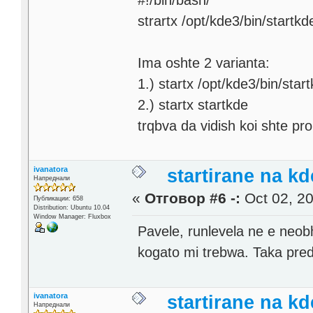
#!/bin/bash/
strartx /opt/kde3/bin/startkd
Ima oshte 2 varianta:
1.) startx /opt/kde3/bin/star
2.) startx startkde
trqbva da vidish koi shte pro
ivanatora
startirane na kd
Напреднали
«
Отговор #6 -:
Oct 02, 20
Публикации: 658
Distribution: Ubuntu 10.04
Window Manager: Fluxbox
Pavele, runlevela ne e neo
kogato mi trebwa. Taka pre
ivanatora
startirane na kd
Напреднали