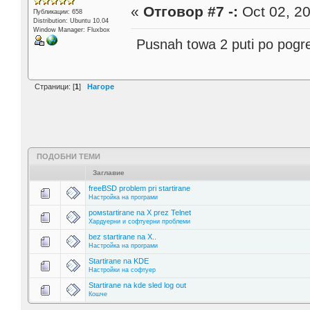
«
Отговор #7 -:
Oct 02, 20
Публикации: 658
Distribution: Ubuntu 10.04
Window Manager: Fluxbox
Pusnah towa 2 puti po pogre
Страници: [
1
]
Нагоре
ПОДОБНИ ТЕМИ
Заглавие
freeBSD problem pri startirane
Настройка на програми
ромstartirane na X prez Telnet
Хардуерни и софтуерни проблеми
bez startirane na X..
Настройка на програми
Startirane na KDE
Настройки на софтуер
Startirane na kde sled log out
Кошче