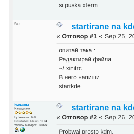
si puska xterm
Гост
startirane na kd
«
Отговор #1 -:
Sep 25, 20
опитай така :
Редактирай файла
~/.xinitrc
В него напиши
startkde
ivanatora
startirane na kd
Напреднали
«
Отговор #2 -:
Sep 26, 20
Публикации: 658
Distribution: Ubuntu 10.04
Window Manager: Fluxbox
Probwai prosto kdm.