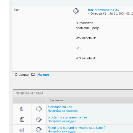
bez startirane na X..
Гост
«
Отговор #1 -:
Jul 31, 2004, 09:1
В /etc/inittab
променяш реда:
id:5:initdefault:
на -
id:3:initdefault:
Страници: [
1
]
Нагоре
ПОДОБНИ ТЕМИ
Заглавие
startirane na kde
Настройка на програми
problem s startirane na Tilix
Настройка на хардуер
Montirane na hard pri vsqko startirane ?
Настройка на хардуер