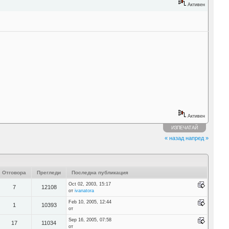
Активен
Активен
ИЗПЕЧАТАЙ
« назад
напред »
Отговора
Прегледи
Последна публикация
Oct 02, 2003, 15:17
7
12108
от
ivanatora
Feb 10, 2005, 12:44
1
10393
от
Sep 16, 2005, 07:58
17
11034
от