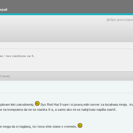
ирай
Добре дошъл/до
ми
>
bez startirane na X..
2 пъти)
zpitvam leki zatrudneniq..
Sys Red Hat 9 sam i si pravq edin server za localnata mreja.. trud
ane na komputera da ne se startira X-a, a samo ako mi se naloji kato napi6a startX..
 ne moga da si naglasq, no i tova shte stane s vremeto..