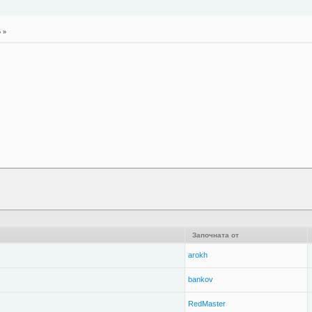
5 »
Започната от
arokh
bankov
RedMaster