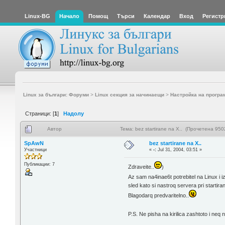
Linux-BG
Начало
Помощ
Търси
Календар
Вход
Регистр
Linux за българи: Форуми
>
Linux секция за начинаещи
>
Настройка на програ
Страници: [
1
]
Надолу
Автор
Тема: bez startirane na X.. (Прочетена 950
SpAwN
bez startirane na X..
Участници
«
-:
Jul 31, 2004, 03:51 »
Публикации: 7
Zdraveite..
)
Az sam na4inae6t potrebitel na Linux i i
sled kato si nastroq servera pri startir
Blagodarq predvaritelno..
P.S. Ne pisha na kirilica zashtoto i neq