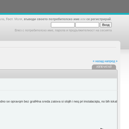
шла,
Гост
. Моля,
въведи своето потребителско име
или
се регистрирай
.
Влез с потребителско име, парола и продължителност на сесията
« назад
напред »
ИЗПЕЧАТАЙ
no se opravqm bez grafi4na sreda zatova si slojih i neq pri instalaciqta, no bih iskal