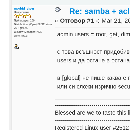
morbid_viper
Re: samba + acl
Напреднали
«
Отговор #1 -:
Mar 21, 20
Публикации: 266
Distribution: (Open)SUSE since
v5.3 (1999)
Window Manager: KDE
admin users = root, get, dim
ориентиран
с това всъщност придобив
users и да остане в остан
в [global] не пише каква е
или си сложи изрично secur
------------------------------------
Blessed are we to taste this li
------------------------------------
Registered Linux user #2512