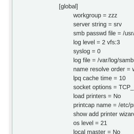
[global]
workgroup = zzz
server string = srv
smb passwd file = /usr/l
log level = 2 vfs:3
syslog = 0
log file = /var/log/sam
name resolve order = wi
lpq cache time = 10
socket options = TCP
load printers = No
printcap name = /etc/pr
show add printer wizar
os level = 21
local master = No