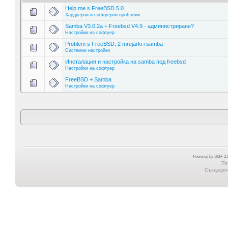
Help me s FreeBSD 5.0
Хардуерни и софтуерни проблеми
Samba V3.0.2a + Freebsd V4.9 - администриране?
Настройки на софтуер
Problem s FreeBSD, 2 mrejarki i samba
Системни настройки
Инсталация и настройка на samba под freebsd
Настройки на софтуер
FreeBSD + Samba
Настройки на софтуер
Powered by SMF 2.0
Th
Създадена