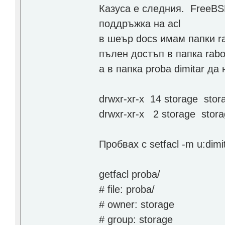
Казуса е следния. FreeBS
поддръжка на acl
в шеър docs имам папки rab
пълен достъп в папка rabo
а в папка proba dimitar да
drwxr-xr-x 14 storage stor
drwxr-xr-x 2 storage stor
Пробвах с setfacl -m u:dimi
getfacl proba/
# file: proba/
# owner: storage
# group: storage