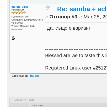
morbid_viper
Re: samba + acl
Напреднали
«
Отговор #3 -:
Mar 25, 20
Публикации: 266
Distribution: (Open)SUSE since
v5.3 (1999)
Window Manager: KDE
да, също е вариант
ориентиран
------------------------------------
Blessed are we to taste this li
------------------------------------
Registered Linux user #2512
Страници: [
1
]
Нагоре
ПОДОБНИ ТЕМИ
Заглавие