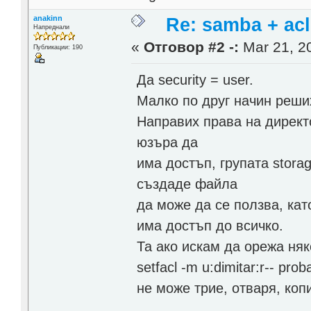
anakinn
Re: samba + acl
Напреднали
«
Отговор #2 -:
Mar 21, 20
Публикации: 190
Да security = user.
Малко по друг начин реши
Направих права на директо
юзъра да
има достъп, групата storag
създаде файла
да може да се ползва, кат
има достъп до всичко.
Та ако искам да орежа ня
setfacl -m u:dimitar:r-- p
не може трие, отваря, коп