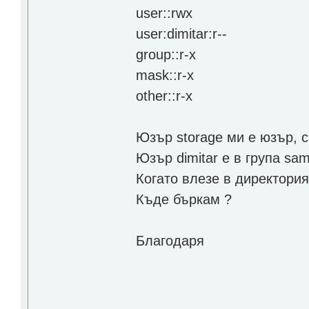
user::rwx
user:dimitar:r--
group::r-x
mask::r-x
other::r-x
Юзър storage ми е юзър, с
Юзър dimitar е в група sam
Когато влезе в директория
Къде бъркам ?
Благодаря