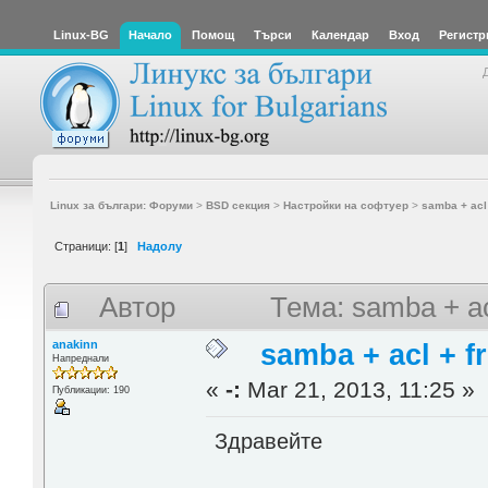
Linux-BG
Начало
Помощ
Търси
Календар
Вход
Регистр
Linux за българи: Форуми
>
BSD секция
>
Настройки на софтуер
>
samba + acl
Страници: [
1
]
Надолу
Автор
Тема: samba + a
anakinn
samba + acl + f
Напреднали
«
-:
Mar 21, 2013, 11:25 »
Публикации: 190
Здравейте