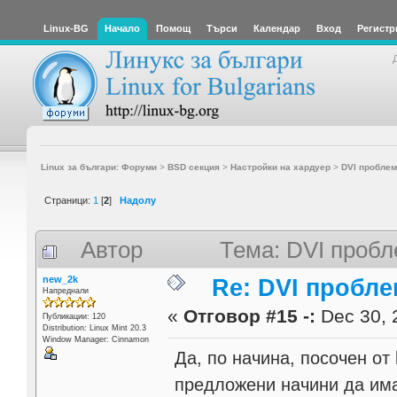
Linux-BG
Начало
Помощ
Търси
Календар
Вход
Регистр
Linux за българи: Форуми
>
BSD секция
>
Настройки на хардуер
>
DVI проблем
Страници:
1
[
2
]
Надолу
Автор
Тема: DVI пробл
new_2k
Re: DVI пробл
Напреднали
«
Отговор #15 -:
Dec 30, 
Публикации: 120
Distribution: Linux Mint 20.3
Window Manager: Cinnamon
Да, по начина, посочен от
предложени начини да имат