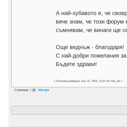
А най-хубавото е, че сво
вече знам, че този форум 
съмнявам, че винаги ще с
Още веднъж - благодаря!
С най-добри пожелания за
Бъдете здрави!
«
Последна редакция: Dec 31, 2016, 13:27 от new_2k
»
Страници:
1
[
2
]
Нагоре