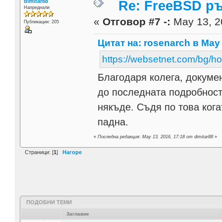
dimitar88
Re: FreeBSD р
Напреднали
«
Отговор #7 -:
May 13, 2
Публикации: 205
Цитат на: rosenarch в May 
https://websetnet.com/bg/ho
Благодаря колега, докуме
до последната подробност
някъде. Съдя по това кога
падна.
«
Последна редакция: May 13, 2016, 17:18 от dimitar88
»
Страници: [
1
]
Нагоре
ПОДОБНИ ТЕМИ
Заглавие