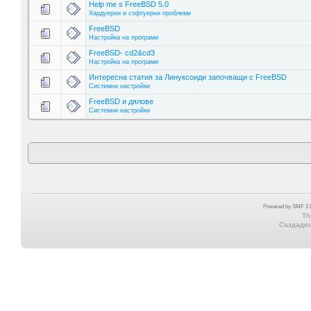
Help me s FreeBSD 5.0
Хардуерни и софтуерни проблеми
FreeBSD
Настройка на програми
FreeBSD- cd2&cd3
Настройка на програми
Интересна статия за Линуксоиди започващи с FreeBSD
Системни настройки
FreeBSD и дялове
Системни настройки
Powered by SMF 2.0
Th
Създадена