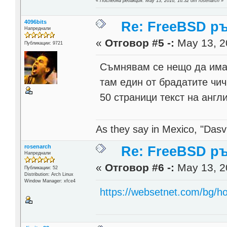
«
Последна редакция: May 13, 2016, 16:32 от rosenarch
»
4096bits
Re: FreeBSD р
Напреднали
«
Отговор #5 -:
May 13, 2
Публикации: 9721
Съмнявам се нещо да има 
там един от брадатите чич
50 страници текст на англ
As they say in Mexico, "Dasvi
rosenarch
Re: FreeBSD р
Напреднали
«
Отговор #6 -:
May 13, 2
Публикации: 52
Distribution: Arch Linux
Window Manager: xfce4
https://websetnet.com/bg/ho