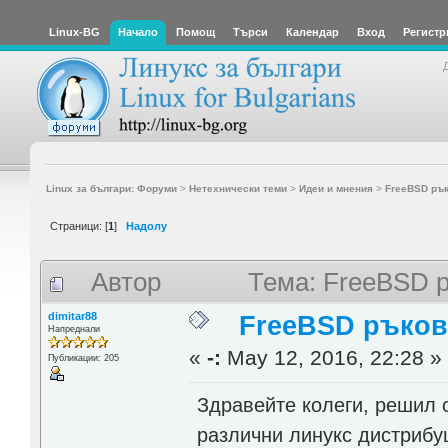
Linux-BG
Начало
Помощ
Търси
Календар
Вход
Регистр
Linux за българи: Форуми
>
Нетехнически теми
>
Идеи и мнения
>
FreeBSD ръ
Страници: [
1
]
Надолу
Автор
Тема: FreeBSD р
dimitar88
FreeBSD ръков
Напреднали
«
-:
May 12, 2016, 22:28 »
Публикации: 205
Здравейте колеги, решил 
различни линукс дистрибуц