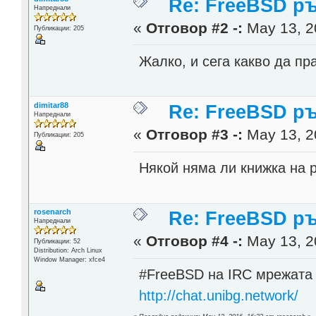
Re: FreeBSD р
Напреднали
«
Отговор #2 -:
May 13, 2
Публикации: 205
Жалко, и сега какво да п
dimitar88
Re: FreeBSD р
Напреднали
«
Отговор #3 -:
May 13, 2
Публикации: 205
Някой няма ли книжка на
rosenarch
Re: FreeBSD р
Напреднали
«
Отговор #4 -:
May 13, 2
Публикации: 52
Distribution: Arch Linux
Window Manager: xfce4
#FreeBSD на IRC мрежата 
http://chat.unibg.network/