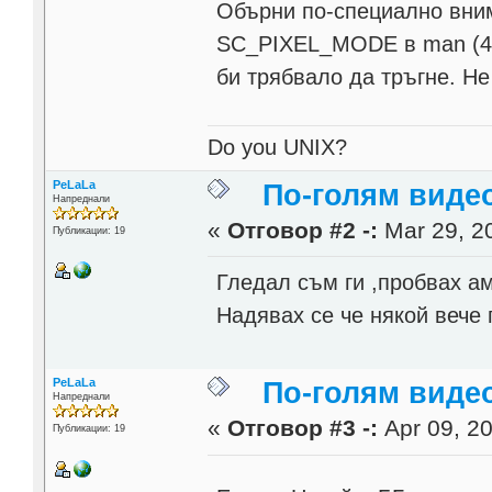
Обърни по-специално внима
SC_PIXEL_MODE в man (4) 
би трябвало да тръгне. Не
Do you UNIX?
PeLaLa
По-голям виде
Напреднали
«
Отговор #2 -:
Mar 29, 20
Публикации: 19
Гледал съм ги ,пробвах ам
Надявах се че някой вече 
PeLaLa
По-голям виде
Напреднали
«
Отговор #3 -:
Apr 09, 20
Публикации: 19