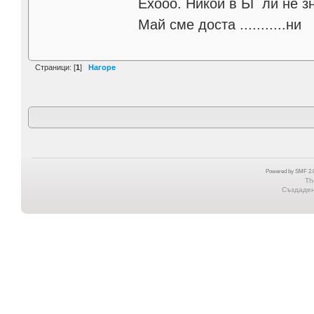
Eхooo. Никой в БГ ли не з
Май сме доста ...........ни
Страници: [
1
]
Нагоре
Powered by SMF 2.0
Th
Създадена