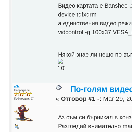
Видео картата е Banshee ,
device tdfxdrm
a единствения видео режим
vidcontrol -g 100x37 VESA
Някой знае ли нещо по в
n3c
По-голям виде
Напреднали
«
Отговор #1 -:
Mar 29, 20
Публикации: 97
Аз съм си бърникал в кон
Разгледай внимателно man (