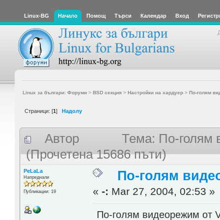
Linux-BG
Начало
Помощ
Търси
Календар
Вход
Регистр
Linux за българи: Форуми
>
BSD секция
>
Настройки на хардуер
>
По-голям ви
Страници: [
1
]
Надолу
Автор
Тема: По-голям 
(Прочетена 15686 пъти)
PeLaLa
По-голям виде
Напреднали
«
-:
Mar 27, 2004, 02:53 »
Публикации: 19
По-голям видеорежим от V