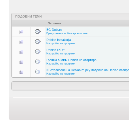
ПОДОБНИ ТЕМИ
Заглавие
BG Debian
Предложения за български проект
Debian Instalacija
Настройка на програми
Debian i KDE
Настройка на програми
Грешка в MBR Debian не стартира!
Настройка на програми
Инсталиране на Debian върху подобна на Debian базир
Настройка на програми