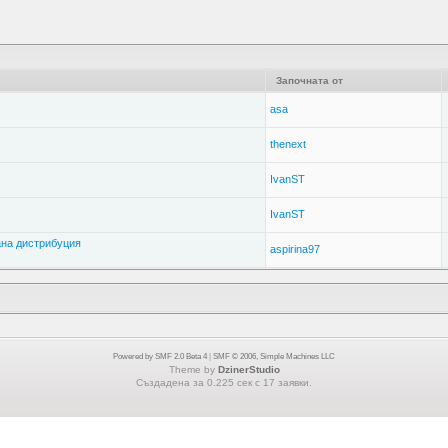
Започната от
asa
thenext
IvanST
IvanST
ана дистрибуция
aspirina97
Powered by SMF 2.0 Beta 4
|
SMF © 2006, Simple Machines LLC
Theme by
DzinerStudio
Създадена за 0.225 сек с 17 заявки.