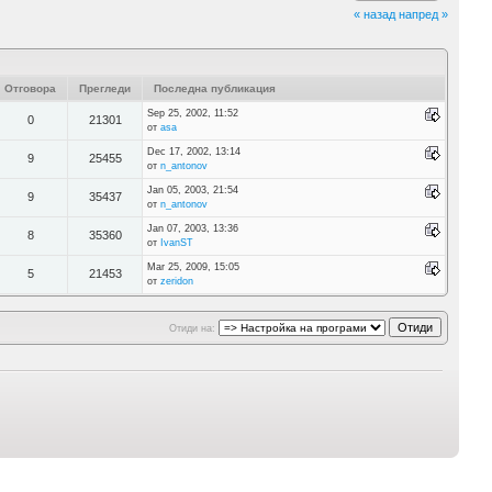
« назад
напред »
Отговора
Прегледи
Последна публикация
Sep 25, 2002, 11:52
0
21301
от
asa
Dec 17, 2002, 13:14
9
25455
от
n_antonov
Jan 05, 2003, 21:54
9
35437
от
n_antonov
Jan 07, 2003, 13:36
8
35360
от
IvanST
Mar 25, 2009, 15:05
5
21453
от
zeridon
Отиди на: