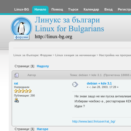
Linux-BG
Начало
Помощ
Търси
Календар
Вход
Регистр
Linux за българи: Форуми
>
Linux секция за начинаещи
>
Настройка на програ
Страници: [
1
]
Надолу
Автор
Тема: debian + kde 3.1 (Прочетена 18866 
rat
debian + kde 3.1
Напреднали
«
-:
Jan 28, 2003, 17:28 »
Публикации: 266
Не знам защо не ми пуска антиалиаин
Избирам чекбокс-а , рестартирам KD
Идеи ?
http://www.last.fm/user/rat_bg/
Страници: [
1
]
Нагоре