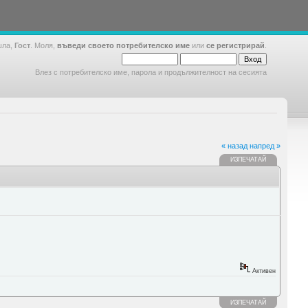
шла,
Гост
. Моля,
въведи своето потребителско име
или
се регистрирай
.
Влез с потребителско име, парола и продължителност на сесията
« назад
напред »
ИЗПЕЧАТАЙ
Активен
ИЗПЕЧАТАЙ