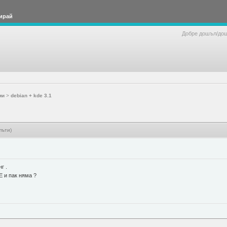
ирай
Добре дошъл/до
ми
>
debian + kde 3.1
пъти)
г .
E и пак няма ?