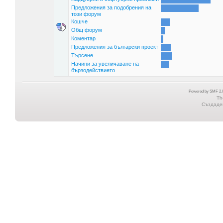
Предложения за подобрения на
този форум
Кошче
Общ форум
Коментар
Предложения за български проект
Търсене
Начини за увеличаване на
бързодействието
Powered by SMF 2.0
Th
Създаден