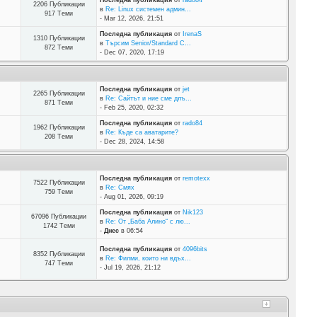
Последна публикация
от
rado84
2206 Публикации
в
Re: Linux системен админ...
917 Теми
- Mar 12, 2026, 21:51
Последна публикация
от
IrenaS
1310 Публикации
в
Търсим Senior/Standard C...
872 Теми
- Dec 07, 2020, 17:19
Последна публикация
от
jet
2265 Публикации
в
Re: Сайтът и ние сме длъ...
871 Теми
- Feb 25, 2020, 02:32
Последна публикация
от
rado84
1962 Публикации
в
Re: Къде са аватарите?
208 Теми
- Dec 28, 2024, 14:58
Последна публикация
от
remotexx
7522 Публикации
в
Re: Смях
759 Теми
- Aug 01, 2026, 09:19
Последна публикация
от
Nik123
67096 Публикации
в
Re: От „Баба Алино“ с лю...
1742 Теми
-
Днес
в 06:54
Последна публикация
от
4096bits
8352 Публикации
в
Re: Филми, които ни вдъх...
747 Теми
- Jul 19, 2026, 21:12