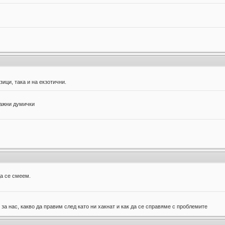
ици, така и на екзотични.
важни думички
да се смеем.
за нас, какво да правим след като ни хакнат и как да се справяме с проблемите