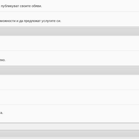
 публикуват своите обяви.
можности и да предложат услугите си.
лно.
а.