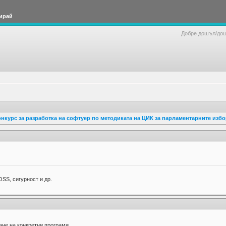
ирай
Добре дошъл/до
нкурс за разработка на софтуер по методиката на ЦИК за парламентарните изб
SS, сигурност и др.
ане на конкретни програми.