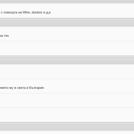
 с помощта на Wine, dosbox и д.р
за тях
нието му в света и България.