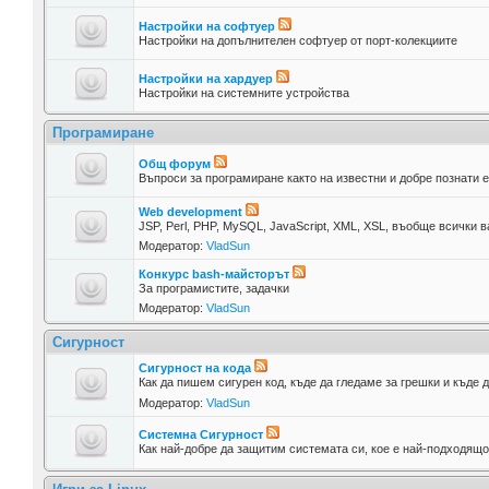
Настройки на софтуер
Настройки на допълнителен софтуер от порт-колекциите
Настройки на хардуер
Настройки на системните устройства
Програмиране
Общ форум
Въпроси за програмиране както на известни и добре познати ез
Web development
JSP, Perl, PHP, MySQL, JavaScript, XML, XSL, въобще всички 
Модератор:
VladSun
Конкурс bash-майсторът
За програмистите, задачки
Модератор:
VladSun
Сигурност
Сигурност на кода
Как да пишем сигурен код, къде да гледаме за грешки и къде 
Модератор:
VladSun
Системна Сигурност
Как най-добре да защитим системата си, кое е най-подходящо 