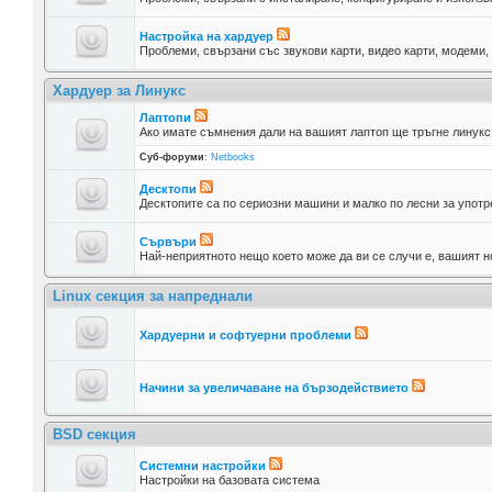
Настройка на хардуер
Проблеми, свързани със звукови карти, видео карти, модеми,
Хардуер за Линукс
Лаптопи
Ако имате съмнения дали на вашият лаптоп ще тръгне линукс,
Суб-форуми
:
Netbooks
Десктопи
Десктопите са по сериозни машини и малко по лесни за употр
Сървъри
Най-неприятното нещо което може да ви се случи е, вашият но
Linux секция за напреднали
Хардуерни и софтуерни проблеми
Начини за увеличаване на бързодействието
BSD секция
Системни настройки
Настройки на базовата система