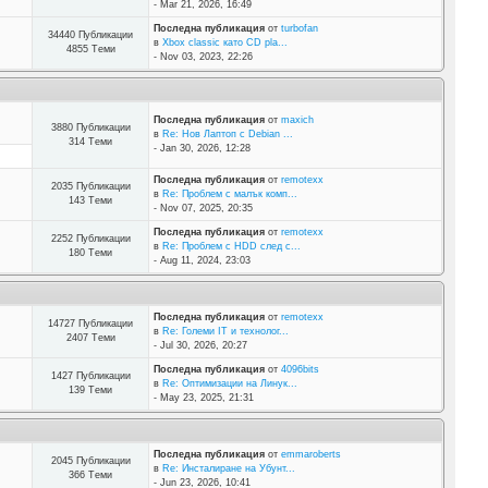
- Mar 21, 2026, 16:49
Последна публикация
от
turbofan
34440 Публикации
в
Xbox classic като CD pla...
4855 Теми
- Nov 03, 2023, 22:26
Последна публикация
от
maxich
3880 Публикации
в
Re: Нов Лаптоп с Debian ...
314 Теми
- Jan 30, 2026, 12:28
Последна публикация
от
remotexx
2035 Публикации
в
Re: Проблем с малък комп...
143 Теми
- Nov 07, 2025, 20:35
Последна публикация
от
remotexx
2252 Публикации
в
Re: Проблем с HDD след с...
180 Теми
- Aug 11, 2024, 23:03
Последна публикация
от
remotexx
14727 Публикации
в
Re: Големи IT и технолог...
2407 Теми
- Jul 30, 2026, 20:27
Последна публикация
от
4096bits
1427 Публикации
в
Re: Оптимизации на Линук...
139 Теми
- May 23, 2025, 21:31
Последна публикация
от
emmaroberts
2045 Публикации
в
Re: Инсталиране на Убунт...
366 Теми
- Jun 23, 2026, 10:41