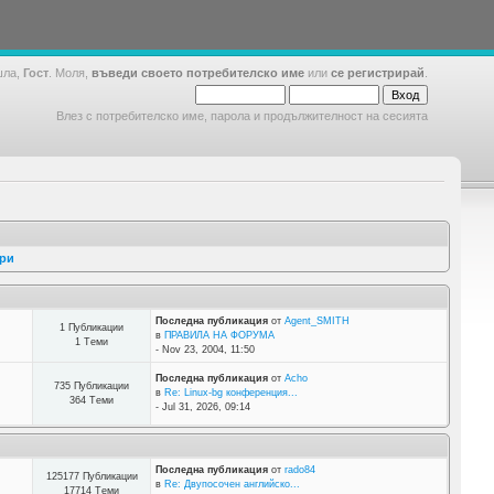
шла,
Гост
. Моля,
въведи своето потребителско име
или
се регистрирай
.
Влез с потребителско име, парола и продължителност на сесията
ори
Последна публикация
от
Agent_SMITH
1 Публикации
в
ПРАВИЛА НА ФОРУМА
1 Теми
- Nov 23, 2004, 11:50
Последна публикация
от
Acho
735 Публикации
в
Re: Linux-bg конференция...
364 Теми
- Jul 31, 2026, 09:14
Последна публикация
от
rado84
125177 Публикации
в
Re: Двупосочен английско...
17714 Теми