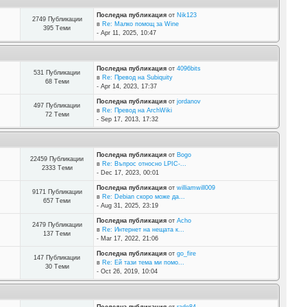
Последна публикация
от
Nik123
2749 Публикации
в
Re: Малко помощ за Wine
395 Теми
- Apr 11, 2025, 10:47
Последна публикация
от
4096bits
531 Публикации
в
Re: Превод на Subiquity
68 Теми
- Apr 14, 2023, 17:37
Последна публикация
от
jordanov
497 Публикации
в
Re: Превод на ArchWiki
72 Теми
- Sep 17, 2013, 17:32
Последна публикация
от
Bogo
22459 Публикации
в
Re: Въпрос относно LPIC-...
2333 Теми
- Dec 17, 2023, 00:01
Последна публикация
от
williamwill009
9171 Публикации
в
Re: Debian скоро може да...
657 Теми
- Aug 31, 2025, 23:19
Последна публикация
от
Acho
2479 Публикации
в
Re: Интернет на нещата к...
137 Теми
- Mar 17, 2022, 21:06
Последна публикация
от
go_fire
147 Публикации
в
Re: Ей тази тема ми помо...
30 Теми
- Oct 26, 2019, 10:04