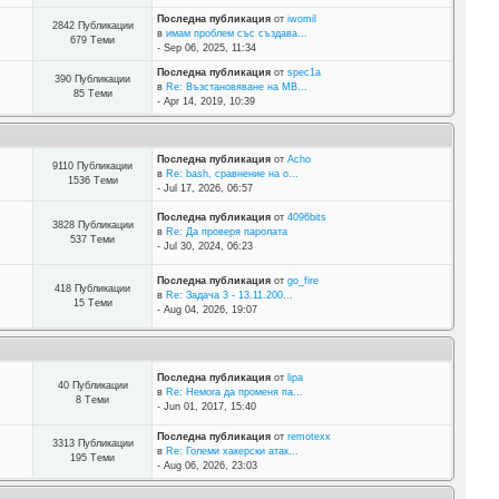
Последна публикация
от
iwomil
2842 Публикации
в
имам проблем със създава...
679 Теми
- Sep 06, 2025, 11:34
Последна публикация
от
spec1a
390 Публикации
в
Re: Възстановяване на MB...
85 Теми
- Apr 14, 2019, 10:39
Последна публикация
от
Acho
9110 Публикации
в
Re: bash, сравнение на о...
1536 Теми
- Jul 17, 2026, 06:57
Последна публикация
от
4096bits
3828 Публикации
в
Re: Да проверя паролата
537 Теми
- Jul 30, 2024, 06:23
Последна публикация
от
go_fire
418 Публикации
в
Re: Задача 3 - 13.11.200...
15 Теми
- Aug 04, 2026, 19:07
Последна публикация
от
lipa
40 Публикации
в
Re: Немога да променя па...
8 Теми
- Jun 01, 2017, 15:40
Последна публикация
от
remotexx
3313 Публикации
в
Re: Големи хакерски атак...
195 Теми
- Aug 06, 2026, 23:03