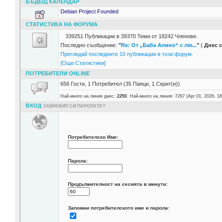
БЪДЕЩ КАЛЕНДАР
Debian Project Founded
СТАТИСТИКА НА ФОРУМА
339251 Публикации в 39370 Теми от 18242 Членове.
Последно съобщение:
"
Re: От „Баба Алино“ с лю...
"
(
Днес
в
Прегледай последните 10 публикации в този форум.
[Още Статистики]
ПОТРЕБИТЕЛИ ONLINE
656 Гости, 1 Потребител (35 Паяци, 1 Скрит(и))
Най-много на линия днес:
2250
. Най-много на линия: 7267 (Apr 01, 2026, 18
ВХОД
ЗАБРАВИЛ СИ ПАРОЛАТА?
Потребителско Име:
Парола:
Продължителност на сесията в минути:
Запомни потребителското име и парола: