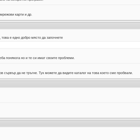
 мрежови карти и др.
 това е едно добро място да започнете
еба понякога но и те си имат своите проблеми.
в сървър да не тръгне. Тук можете да видите каталог на това което сме пробвали.