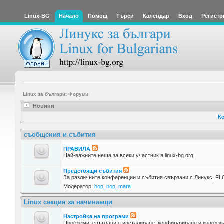
Linux-BG
Начало
Помощ
Търси
Календар
Вход
Регистр
Linux за българи: Форуми
Новини
Ко
съобщения и събития
ПРАВИЛА
Най-важните неща за всеки участник в linux-bg.org
Предстоящи събития
За различните конференции и събития свързани с Линукс, FLO
Модератор:
bop_bop_mara
Linux секция за начинаещи
Настройка на програми
Проблеми, свързани с инсталиране, конфигуриране и използв