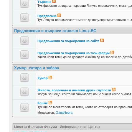
Търсене
Тук фирмите и лицата, търсещи Линукс специалисти, могат да
Предлагане
Тук Линукс-специалистите могат да популяризират своите въз
Предложения и въпроси относно Linux-BG
Предложения за подобрения на сайта
Предложения за подобрения на този форум
Какви нови теми да се добавят и какво да се засегне по-детай
Хумор, сатира и забава
Хумор
Живота, вселената и някакви други глупости
Форум за неща, които ни занимават, но не знаем какво значат
Кошче
Тук ще се местят всички теми, които не отговарят на правилат
Модератор:
GattaNegra
Linux за българи: Форуми - Информационен Център