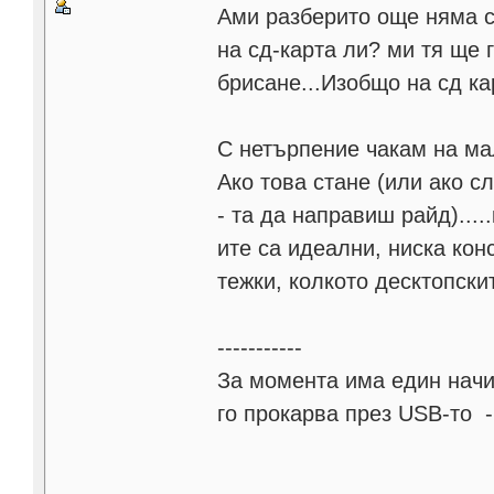
Ами разберито още няма с
на сд-карта ли? ми тя ще 
брисане...Изобщо на сд ка
С нетърпение чакам на ма
Ако това стане (или ако с
- та да направиш райд)...
ите са идеални, ниска кон
тежки, колкото десктопски
-----------
За момента има един начи
го прокарва през USB-то -