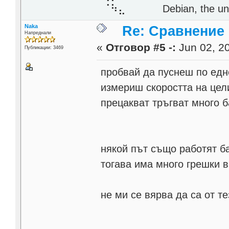
⠈⠳⣄⠀⠀⠀⠀ Debian, the unive
Naka
Re: Сравнение
Напреднали
«
Отговор #5 -:
Jun 02, 20
Публикации: 3469
пробвай да пуснеш по едно
измериш скоростта на цели
прецакват тръгват много б
някой път също работят ба
тогава има много грешки 
не ми се вярва да са от те