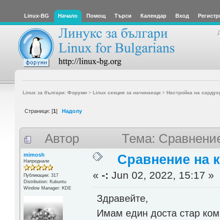
Linux-BG
Начало
Помощ
Търси
Календар
Вход
Регистр
Linux за българи: Форуми
>
Linux секция за начинаещи
>
Настройка на хардуе
Страници: [
1
]
Надолу
Автор
Тема: Сравнение
mimosh
Сравнение на 
Напреднали
«
-:
Jun 02, 2022, 15:17 »
Публикации: 317
Distribution: Kubuntu
Window Manager: KDE
Здравейте,
Имам един доста стар ком