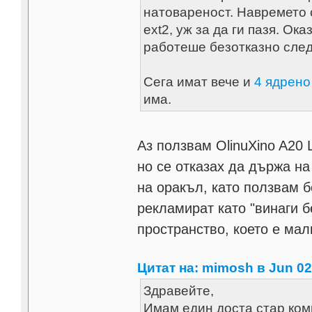
натовареност. Навремето 
ext2, уж за да ги пазя. Ок
работеше безотказно след 
Сега имат вече и
4 ядрено
има.
Аз ползвам OlinuXino A20 
но се отказах да държа на 
на оракъл, като ползвам 
рекламират като "винаги 
пространство, което е мал
Цитат на: mimosh в Jun 02,
Здравейте,
Имам един доста стар ком