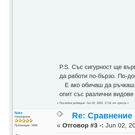
P.S. Със сигурност ще вър
да работи по-бързо. По-до
Е ако обичаш да ръчкаш 
опит със различни видове 
«
Последна редакция: Jun 02, 2022, 17:01 от spec1a
»
Naka
Re: Сравнение
Напреднали
«
Отговор #3 -:
Jun 02, 20
Публикации: 3469