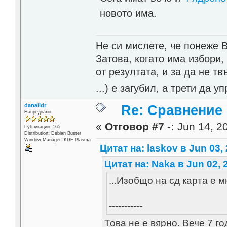
новото има.
Не си мислете, че понеже 
Затова, когато има избори,
от резултата, и за да не тв
...) е загубил, а трети да
danaildr
Re: Сравнение
Напреднали
«
Отговор #7 -:
Jun 14, 20
Публикации: 165
Distribution: Debian Buster
Window Manager: KDE Plasma
Цитат на: laskov в Jun 03, 
Цитат на: Naka в Jun 02, 
...Изобщо на сд карта е 
-----------
Това не е вярно. Вече 7 г