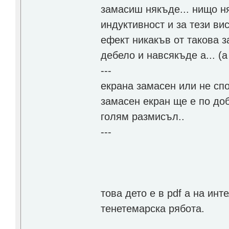
замасиш някъде... нищо н
индуктивност и за тези вис
ефект никакъв от такова з
дебело и навсякъде а... (
---
екрана замасен или не спо
замасен екран ще е по доб
голям размисъл..
---
това дето е в pdf a на инт
тенетемарска рябота.