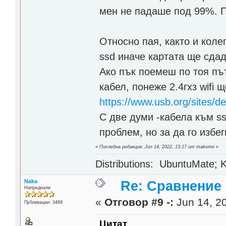
мен не падаше под 99%. П
Относно пая, както и коле
ssd иначе картата ще сдад
Ако пък поемеш по тоя пъ
кабел, понеже 2.4гхз wifi 
https://www.usb.org/sites/de
С две думи -кабела към ss
проблем, но за да го избе
«
Последна редакция: Jun 14, 2022, 13:17 от makeme
»
Distributions: UbuntuMate; K
Naka
Re: Сравнение
Напреднали
«
Отговор #9 -:
Jun 14, 20
Публикации: 3469
Цитат