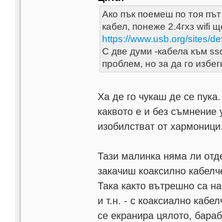
Ако пък поемеш по тоя пъ
кабел, понеже 2.4гхз wifi 
https://www.usb.org/sites/de
С две думи -кабела към ss
проблем, но за да го избе
Ха де го чукаш де се пук
каквото е и без съмнение 
изобилстват от хармоници
Тази малинка няма ли отд
закачиш коаксилно кабелче
Така както вътрешно са н
и т.н. - с коаксиално каб
се екранира цялото, бараб