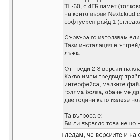
TL-60, с 4ГБ памет (толко
на който върви Nextcloud с
софтуерен райд 1 (огледал
Сървъра го използвам един
Тази инсталация е ъпгрейд
лъжа.
От преди 2-3 версии на кл
Какво имам предвид: трябв
интерфейса, малките файл
голяма болка, обаче ме д
две години като излезе но
Та въпроса е:
Би ли вървяло това нещо н
Гледам, че версиите и на 