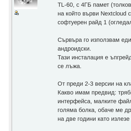
TL-60, с 4ГБ памет (толк
на който върви Nextcloud 
софтуерен райд 1 (огледал
Сървъра го използвам един
андроидски.
Тази инсталация е ъпгрейд
се лъжа.
От преди 2-3 версии на кл
Какво имам предвид: трябв
интерфейса, малките файл
голяма болка, обаче ме д
на две години като излезе