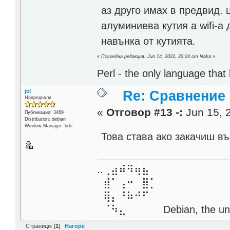
аз друго имах в предвид. 
алуминиева кутия а wifi-а
навънка от кутията.
«
Последна редакция: Jun 14, 2022, 22:24 от Naka
»
Perl - the only language that
jet
Re: Сравнение
Напреднали
«
Отговор #13 -:
Jun 15, 
Публикации: 3469
Distribution: debian
Window Manager: kde
Това става ако закачиш в
..⢀⣴⠾⠻⢶⣦⠀
⣾⠁⢠⠒⠀⣿⡁
⢿⡄⠘⠷⠚⠋
⠈⠳⣄⠀⠀⠀⠀ Debian, the unive
Страници: [
1
]
Нагоре