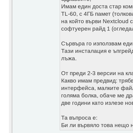
Имам един доста стар ком
TL-60, с 4ГБ памет (толко
на който върви Nextcloud с
софтуерен райд 1 (огледал
Сървъра го използвам един
Тази инсталация е ъпгрейд
лъжа.
От преди 2-3 версии на кл
Какво имам предвид: трябв
интерфейса, малките файл
голяма болка, обаче ме д
две години като излезе но
Та въпроса е:
Би ли вървяло това нещо н