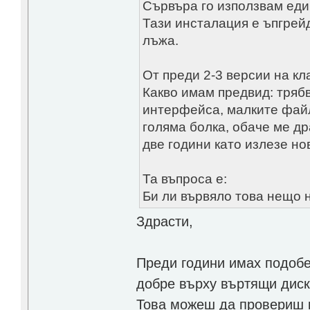
Сървъра го използвам един
Тази инсталация е ъпгрейд
лъжа.
От преди 2-3 версии на кл
Какво имам предвид: трябв
интерфейса, малките файл
голяма болка, обаче ме д
две години като излезе но
Та въпроса е:
Би ли вървяло това нещо н
Здрасти,
Преди години имах подобен
добре върху въртящи диск
Това можеш да провериш ка