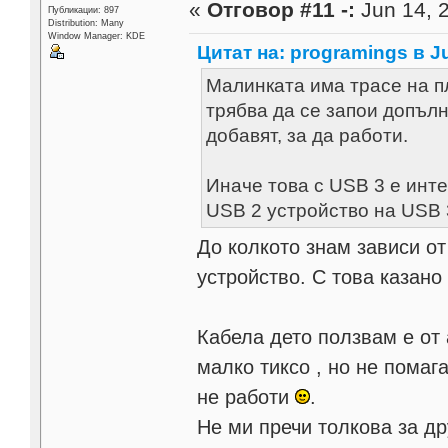
«
Отговор #11 -:
Jun 14, 2
Публикации: 897
Distribution: Many
Window Manager: KDE
Цитат на: programings в Ju
Малинката има трасе на пл
трябва да се запои допълн
добавят, за да работи.
Иначе това с USB 3 е инте
USB 2 устройство на USB 
До колкото знам зависи от
устройство. С това казано
Кабела дето ползвам е от
малко тиксо , но не помаг
не работи
.
Не ми пречи толкова за др