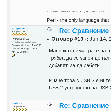
«
Последна редакция: Jun 14, 2022, 14:21 от Naka
»
Perl - the only language that
programings
Re: Сравнение
Напреднали
«
Отговор #10 -:
Jun 14, 
Публикации: 219
Distribution: Arch Linux,
BunsenLabs Linux, FreeBSD
Window Manager: XFCE,
Малинката има трасе на пл
MATE, Openbox
трябва да се запои допълн
добавят, за да работи.
Иначе това с USB 3 е инте
USB 2 устройство на USB 
makeme
Re: Сравнение
Напреднали