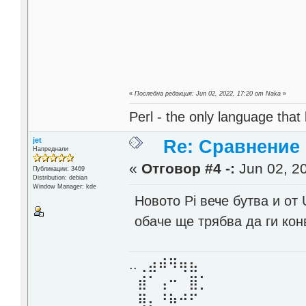
«
Последна редакция: Jun 02, 2022, 17:20 от Naka
»
Perl - the only language that
jet
Re: Сравнение
Напреднали
«
Отговор #4 -:
Jun 02, 20
Публикации: 3469
Distribution: debian
Window Manager: kde
Новото Pi вече бутва и от
обаче ще трябва да ги ко
..⢀⣴⠾⠻⢶⣦⠀
⣾⠁⢠⠒⠀⣿⡁
⢿⡄⠘⠷⠚⠋