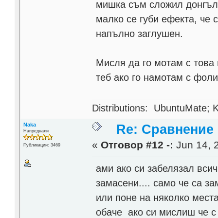
мишка съм сложил донгъла
малко се губи ефекта, че 
напълно заглушен.
Мисля да го мотам с това
теб ако го намотам с фоли
Distributions: UbuntuMate; K
Naka
Re: Сравнение
Напреднали
«
Отговор #12 -:
Jun 14, 
Публикации: 3469
ами ако си забелязал всич
замасени.... само че са з
или поне на няколко места
обаче ако си мислиш че с