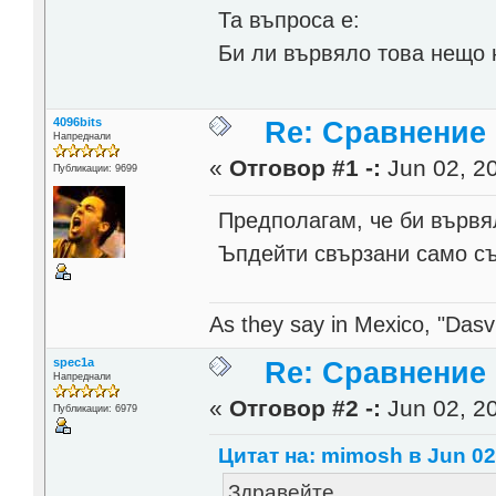
Та въпроса е:
Би ли вървяло това нещо н
4096bits
Re: Сравнение
Напреднали
«
Отговор #1 -:
Jun 02, 20
Публикации: 9699
Предполагам, че би вървял
Ъпдейти свързани само съ
As they say in Mexico, "Dasvi
spec1a
Re: Сравнение
Напреднали
«
Отговор #2 -:
Jun 02, 20
Публикации: 6979
Цитат на: mimosh в Jun 02,
Здравейте,