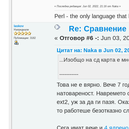
«
Последна редакция: Jun 02, 2022, 21:16 от Naka
»
Perl - the only language that
laskov
Re: Сравнение
Напреднали
«
Отговор #6 -:
Jun 03, 20
Публикации: 3182
Цитат на: Naka в Jun 02, 2
...Изобщо на сд карта е м
-----------
Това не е вярно. Вече 7 г
натовареност. Навремето 
ext2, уж за да ги пазя. Ок
то работеше безотказно сл
Сега имат вече и
4 ядрено