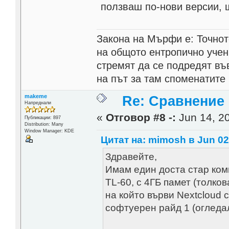
ползваш по-нови версии, 
Закона на Мърфи е: Точнот
на общото ентропично учен
стремят да се подредят въ
на път за там споменатите 
makeme
Re: Сравнение
Напреднали
«
Отговор #8 -:
Jun 14, 20
Публикации: 897
Distribution: Many
Window Manager: KDE
Цитат на: mimosh в Jun 02,
Здравейте,
Имам един доста стар ком
TL-60, с 4ГБ памет (толко
на който върви Nextcloud с
софтуерен райд 1 (огледал