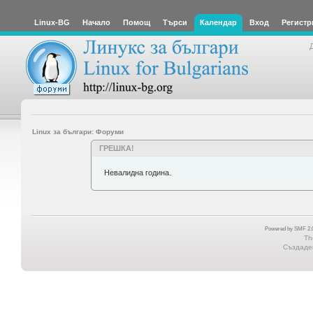
Linux-BG
Начало
Помощ
Търси
Календар
Вход
Регистр
Linux за българи: Форуми
ГРЕШКА!
Невалидна година.
Powered by SMF 2.0
Th
Създаден