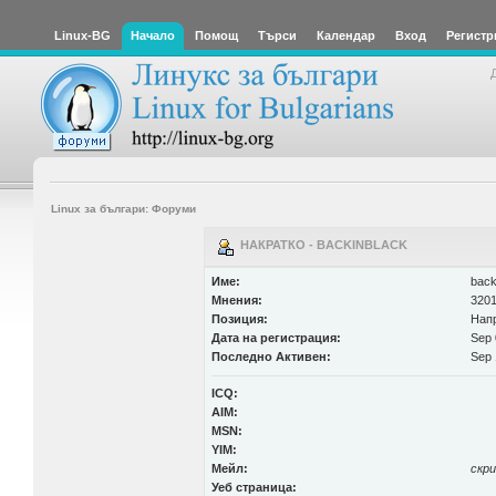
Linux-BG
Начало
Помощ
Търси
Календар
Вход
Регистр
Linux за българи: Форуми
НАКРАТКО - BACKINBLACK
Име:
back
Мнения:
3201
Позиция:
Нап
Дата на регистрация:
Sep 
Последно Активен:
Sep 
ICQ:
AIM:
MSN:
YIM:
Мейл:
скр
Уеб страница: