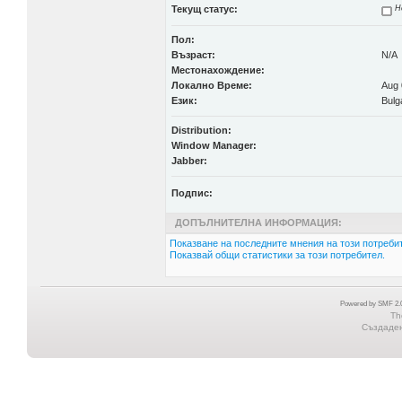
Текущ статус:
Н
Пол:
Възраст:
N/A
Местонахождение:
Локално Време:
Aug 
Език:
Bulg
Distribution:
Window Manager:
Jabber:
Подпис:
ДОПЪЛНИТЕЛНА ИНФОРМАЦИЯ:
Показване на последните мнения на този потребит
Показвай общи статистики за този потребител.
Powered by SMF 2.0
Th
Създадена