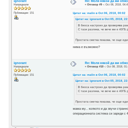
ignorant
Re: Моля някой да ми обяс
Напреднали
«
Отговор #9 -:
Oct 06, 2018, 04:4
Цитат на: malin в Oct 06, 2018, 00:02
Публикации: 151
Цитат на: ignorant в Oct 05, 2018, 22
В биоса настроих да проверява рама
С тази разлика, че вече ми е 40ГБ 
Простата сметка показва, че още еди
нима е възможно?
ignorant
Re: Моля някой да ми обяс
Напреднали
«
Отговор #10 -:
Oct 08, 2018, 01:
Цитат на: malin в Oct 06, 2018, 00:02
Публикации: 151
Цитат на: ignorant в Oct 05, 2018, 22
В биоса настроих да проверява рама
С тази разлика, че вече ми е 40ГБ 
Простата сметка показва, че още еди
мама му... колкото и да звучи странн
операционната система си зареди с 4