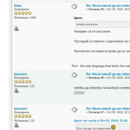
Naka
Re: Моля някой да ми обяс
Напреднали
«
Отговор #5 -:
Oct 05, 2018, 18:3
Цитат
Публикации: 3469
илиса излезли
Направо са се изсулили.
Постарай се повече с картинката че 
Контактите на паметта може да се за
Perl - the only language that looks the s
ignorant
Re: Моля някой да ми обяс
Напреднали
«
Отговор #6 -:
Oct 05, 2018, 18:3
Публикации: 151
трябва да кликнеш на малката снимк
(((((((((
ignorant
Re: Моля някой да ми обяс
Напреднали
«
Отговор #7 -:
Oct 05, 2018, 22:1
Цитат на: rasha в Oct 05, 2018, 21:46
Публикации: 151
Ето тук ще ти помогнем