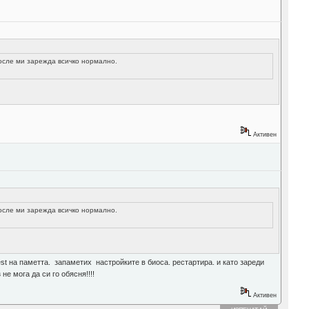
 после ми зарежда всичко нормално.
Активен
 после ми зарежда всичко нормално.
test нa паметта. запаметих настройките в биоса. рестартира. и като зареди
е мога да си го обясня!!!!
Активен