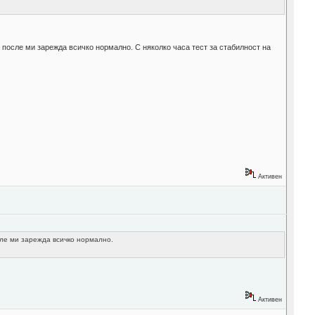
х, после ми зарежда всичко нормално. С няколко часа тест за стабилност на
Активен
осле ми зарежда всичко нормално.
Активен