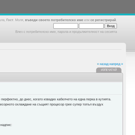
шла,
Гост
. Моля,
въведи своето потребителско име
или
се регистрирай
.
Влез с потребителско име, парола и продължителност на сесията
« назад
напред »
ИЗПЕЧАТАЙ
ерфектно, до днес, когато извадих кабелчето на една перка в кутията.
оцесорното охлаждане на същият процесор грее супер топъл въздух
 надпис: