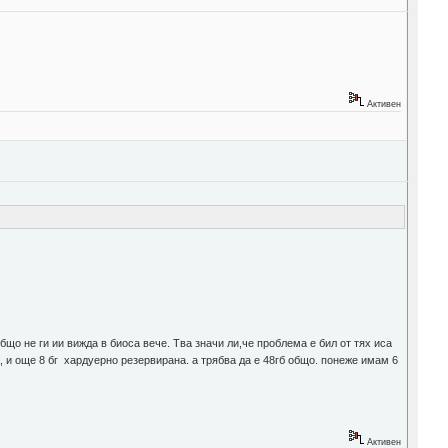
Активен
бщо не ги ии вижда в биоса вече. Тва значи ли,че проблема е бил от тях иса
, и още 8 бг хардуерно резервирана. а трябва да е 48гб общо. понеже имам 6
Активен