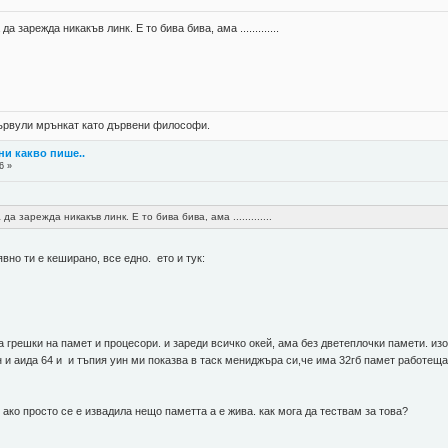
 зарежда никакъв линк. Е то бива бива, ама .............
 цървули мрънкат като дървени философи.
ни какво пише..
6 »
а зарежда никакъв линк. Е то бива бива, ама .............
вно ти е кеширано, все едно. ето и тук:
а грешки на памет и процесори. и зареди всичко окей, ама без дветеплочки памети. изо
 и аида 64 и и тъпия уин ми показва в таск мениджъра си,че има 32гб памет работеща
ако просто се е извадила нещо паметта а е жива. как мога да тествам за това?