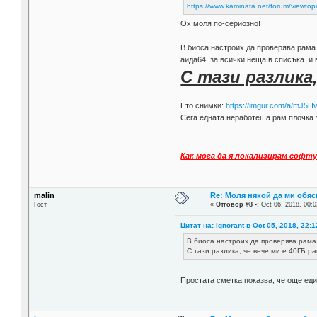
https://www.kaminata.net/forum/vie
Ох моля по-сериозно!
В биоса настроих да проверява рама с
аида64, за всички неща в списъка и 
С тази разлика,
Ето снимки:
https://imgur.com/a/mJ5
Сега едната неработеша рам плочка 
Как мога да я локализирам софту
malin
Re: Моля някой да ми обяс
Гост
«
Отговор #8 -:
Oct 06, 2018, 00:0
Цитат на: ignorant в Oct 05, 2018, 22:1
В биоса настроих да проверява рама 
С тази разлика, че вече ми е 40ГБ ра
Простата сметка показва, че още еди