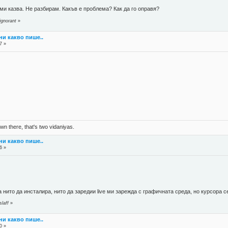
ми казва. Не разбирам. Какъв е проблема? Как да го оправя?
ignorant
»
ни какво пише..
7 »
n there, that's two vidaniyas.
ни какво пише..
6 »
а нито да инсталира, нито да заредии live ми зарежда с графичната среда, но курсора с
laff
»
ни какво пише..
0 »