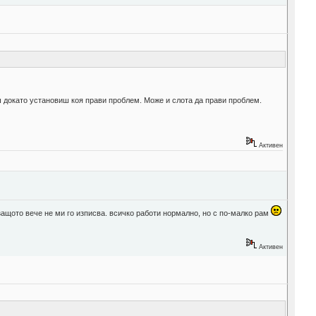
ш докато установиш коя прави проблем. Може и слота да прави проблем.
Активен
ащото вече не ми го изписва. всичко работи нормално, но с по-малко рам
Активен