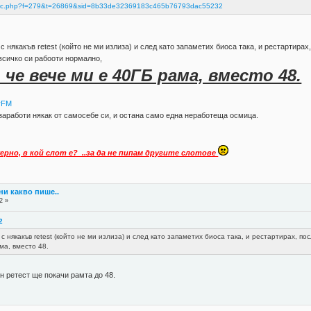
wtopic.php?f=279&t=26869&sid=8b33de32369183c465b76793dac55232
 някакъв retest (който не ми излиза) и след като запаметих биоса така, и рестартира
всичко си рабооти нормално,
 че вече ми е 40ГБ рама, вместо 48.
HvFM
заработи някак от самосебе си, и остана само една неработеща осмица.
ерно, в кой слот е? ..за да не пипам другите слотове
ни какво пише..
2 »
2
с някакъв retest (който не ми излиза) и след като запаметих биоса така, и рестартирах, п
ма, вместо 48.
н ретест ще покачи рамта до 48.