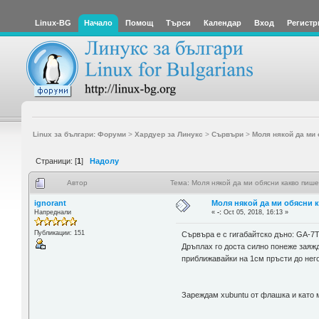
Linux-BG
Начало
Помощ
Търси
Календар
Вход
Регистр
Linux за българи: Форуми
>
Хардуер за Линукс
>
Сървъри
>
Моля някой да ми 
Страници: [
1
]
Надолу
Автор
Тема: Моля някой да ми обясни какво пише
ignorant
Моля някой да ми обясни к
Напреднали
«
-:
Oct 05, 2018, 16:13 »
Публикации: 151
Сървъра е с гигабайтско дъно: GA-7T
Дръплах го доста силно понеже заяж
приближавайки на 1см пръсти до нег
Зареждам xubuntu от флашка и като м