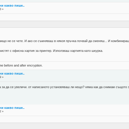
ни какво пише..
3 »
нищо не се чете. И ако се съмняваш в някоя пръчка почвай да сменяш... И комбинира
чистят с офисна хартия за принтер. Използваш хартията като шкурка.
ame before and after encryption.
ни какво пише..
9 »
а за да се увеличи. от написаното установяваш ли нещо? няма как да снимам същото з
ни какво пише..
2 »