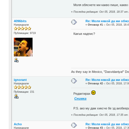
Моля обяснете ми какво пише, какво 
«
Последна редакция: Oct 05, 2018, 18:37 от 
4096bits
Re: Моля някой да ми обяс
Напреднали
«
Отговор #1 -:
Oct 05, 2018, 16:4
Публикации: 9719
Какъв надпис?
As they say in Mexico, "Dasvidaniya!" Dow
ignorant
Re: Моля някой да ми обяс
Напреднали
«
Отговор #2 -:
Oct 05, 2018, 17:0
Публикации: 151
Редактирах
Снимка
P.S. ако му дам хиксче бе зд аизбеер
«
Последна редакция: Oct 05, 2018, 17:35 от s
Acho
Re: Моля някой да ми обяс
Напреднали
«
Отговор #3 -:
Oct 05, 2018, 17:3