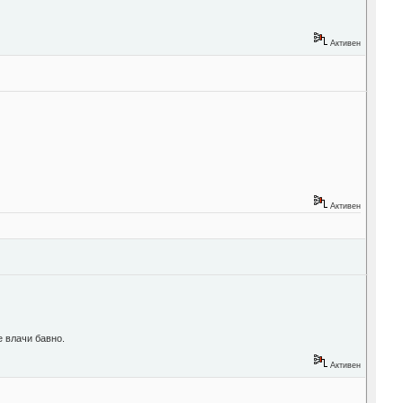
Активен
Активен
е влачи бавно.
Активен