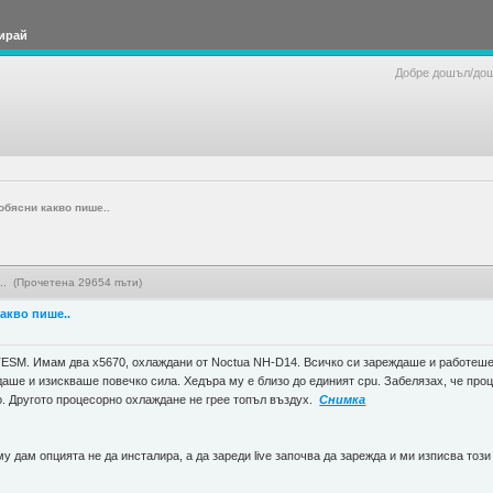
ирай
Добре дошъл/до
обясни какво пише..
.. (Прочетена 29654 пъти)
акво пише..
ESM. Имам два x5670, охлаждани от Noctua NH-D14. Всичко си зареждаше и работеше п
даше и изискваше повечко сила. Хедъра му е близо до единият cpu. Забелязах, че пр
о. Другото процесорно охлаждане не грее топъл въздух.
Снимка
у дам опцията не да инсталира, а да зареди live започва да зарежда и ми изписва този