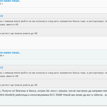
ни какво пише..
5 »
:12
 с някакъв retest (който не ми излиза) и след като запаметих биоса така, и рестартирах,
рама, вместо 48.
н ретест ще покачи рамта до 48.
ни какво пише..
44 »
:12
 с някакъв retest (който не ми излиза) и след като запаметих биоса така, и рестартирах,
рама, вместо 48.
н ретест ще покачи рамта до 48.
о, Получи се! Влезнах в биоса, изтрих blc лога с грешки, после настроих да направи re
8гб (6по8гб) работеща и използвуваема ECC RAM! Някой ако може да ми го обясни.. аз н