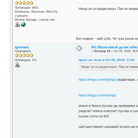
Публикации: 9643
Нищо не си редактирал. Пак не евава да
Distribution: Slackware, MikroTik -
сървърно
Window Manager: console only
Без подпис - най-хубу. Че тука разни
ignorant
Re: Моля някой да ми обяс
Напреднали
«
Отговор #4 -:
Oct 05, 2018, 18:0
Цитат на: Acho в Oct 05, 2018, 17:30
Публикации: 151
Нищо не си редактирал. Пак не евава д
https://imgur.com/iYpmjaz
редактирах. я
https://imgur.com/iYpmjaz
иначе в биоса пуснах да проверява з
умрели? илиса излезли? пуснах и уин
пълни слота по 8гб.
най-щастливия сценарий за мен ше е 