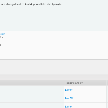
d-tata shte gi davat za kratyk period taka che byrzajte
orem
3 »
а
Започната от
Lamer
IvanST
Lamer