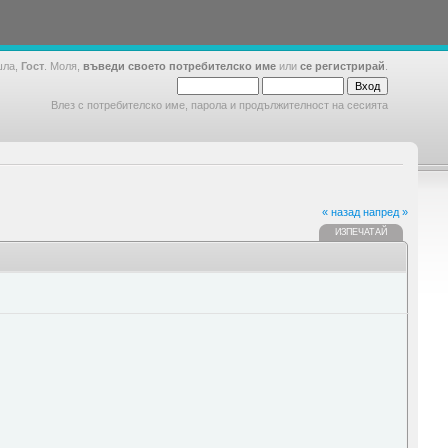
шла,
Гост
. Моля,
въведи своето потребителско име
или
се регистрирай
.
Влез с потребителско име, парола и продължителност на сесията
« назад
напред »
ИЗПЕЧАТАЙ