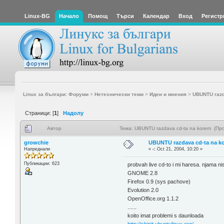
Linux-BG
Начало
Помощ
Търси
Календар
Вход
Регистр
Linux за българи: Форуми
>
Нетехнически теми
>
Идеи и мнения
>
UBUNTU razd
Страници: [
1
]
Надолу
Автор
Тема: UBUNTU razdava cd-ta na korem (Пр
growchie
UBUNTU razdava cd-ta na k
Напреднали
«
-:
Oct 21, 2004, 10:20 »
Публикации: 623
probvah live cd-to i mi haresa. njama 
GNOME 2.8
Firefox 0.9 (sys pachove)
Evolution 2.0
OpenOffice.org 1.1.2
......
koito imat problemi s daunloada