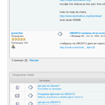
http://shipit.ubuntulinux.org/
tvyrdjat che shipvat po bez pari. free c
koito ne moje da chaka
http://www.ubuntulinux.org/download/
isoto okolo 500MB
growchie
UBUNTU razdava cd-ta na k
Напреднали
«
Отговор #1 -:
Oct 21, 2004, 10:2
Публикации: 623
слайдшоу на UBUNTU дано ви харес
http://osdir.com/shots....lide=26
Страници: [
1
]
Нагоре
ПОДОБНИ ТЕМИ
Заглавие
apt-get на Ubuntu?
Настройка на програми
Раздавам Дискове на UBUNTU
Живота, вселената и някакви други глупости
apt-get на UBUNTU