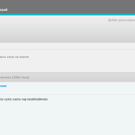
ирай
Добре дошъл/до
ava cd-ta na korem
очетена 12641 пъти)
orem
nisto vytre samo naj-neobhodimoto