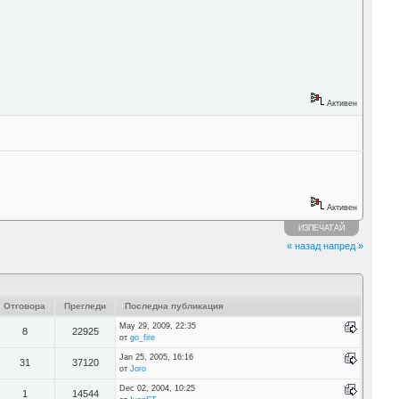
Активен
Активен
ИЗПЕЧАТАЙ
« назад
напред »
Отговора
Прегледи
Последна публикация
May 29, 2009, 22:35
8
22925
от
go_fire
Jan 25, 2005, 16:16
31
37120
от
Joro
Dec 02, 2004, 10:25
1
14544