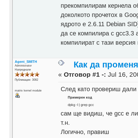
прекомпилирам кернела об
доколкото прочетох в Goog
ядрото е 2.6.11 Debian SI
да се компилира с gcc3.3 
компилират с тази версия
Agent_SMITH
Как да промен
Administrator
Напреднали
«
Отговор #1 -:
Jul 16, 20
Публикации: 3082
След като провериш дали
matrix kernel module
Примерен код
dpkg -l | grep gcc
сам ще видиш, че gcc е ли
т.н.
Логично, правиш