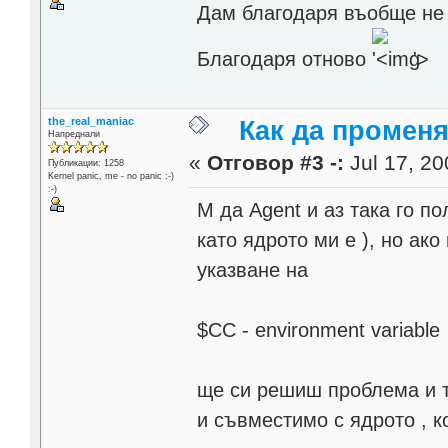
Дам благодаря въобще не с
Благодаря отново
'>
the_real_maniac
Как да промен
Напреднали
«
Отговор #3 -:
Jul 17, 20
Публикации: 1258
Kernel panic, me - no panic ;-)
:-)
М да Agent и аз така го по
като ядрото ми е ), но ако
указване на
$CC - environment variable
ще си решиш проблема и т
и съвместимо с ядрото , к