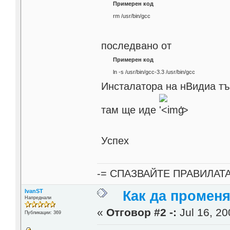
Примерен код
rm /usr/bin/gcc
последвано от
Примерен код
ln -s /usr/bin/gcc-3.3 /usr/bin/gcc
Инсталатора на нВидиа тър
там ще иде
'>
Успех
-= СПАЗВАЙТЕ ПРАВИЛАТ
IvanST
Как да промен
Напреднали
«
Отговор #2 -:
Jul 16, 20
Публикации: 369