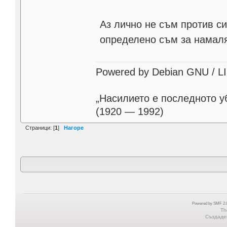
Аз лично не съм против с
определено съм за намаля
Powered by Debian GNU / LINU
„Насилието е последното у
(1920 — 1992)
Страници: [
1
]
Нагоре
Powered by SMF 2.0
Th
Създаден