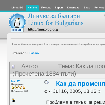
Linux-BG
Начало
Помощ
Търси
Календар
Вход
Регистр
Linux за българи: Форуми
>
Linux секция за начинаещи
>
Настройка на програ
Страници: [
1
]
Надолу
Автор
Тема: Как да пр
(Прочетена 1884 пъти)
IvanST
Как да промен
Напреднали
«
-:
Jul 16, 2005, 18:16 »
Публикации: 369
Проблема е такъв че реши