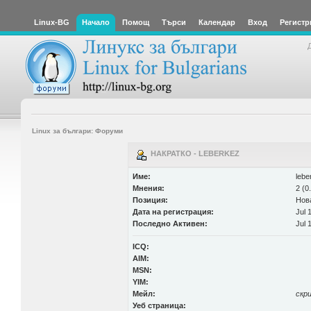
Linux-BG
Начало
Помощ
Търси
Календар
Вход
Регистр
Linux за българи: Форуми
НАКРАТКО - LEBERKEZ
Име:
lebe
Мнения:
2 (0
Позиция:
Нов
Дата на регистрация:
Jul 
Последно Активен:
Jul 
ICQ:
AIM:
MSN:
YIM:
Мейл:
скр
Уеб страница: