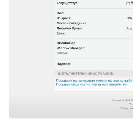
Текущ статус:
Н
Пол:
Възраст:
N/A
Местонахождение:
Локално Време:
Aug 
Език:
Distribution:
Window Manager:
Jabber:
Подпис:
ДОПЪЛНИТЕЛНА ИНФОРМАЦИЯ:
Показване на последните мнения на този потребит
Показвай общи статистики за този потребител.
Powered by SMF 2.0
Th
Създадена