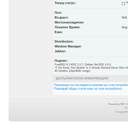
Текущ статус:
Н
Пол:
Възраст:
N/A
Местонахождение:
Локално Време:
Aug 
Език:
Distribution:
Window Manager:
Jabber:
Подпис:
FreeBSD 6.2 KDE 3.5.7; Debian Sid KDE 4.0.0
"If You Know Your Brother Is A Greedy Bastard Never Give 
40 Vendors (OpenBSD songs)
ДОПЪЛНИТЕЛНА ИНФОРМАЦИЯ:
Показване на последните мнения на този потребит
Показвай общи статистики за този потребител.
Powered by SMF 2.0
Th
Създадена