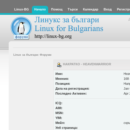
Linux-BG
Начало
Помощ
Търси
Календар
Вход
Регистр
Linux за българи: Форуми
НАКРАТКО - HEAVENWARRIOR
Име:
Hea
Мнения:
168 
Позиция:
Нап
Дата на регистрация:
Jan 
Последно Активен:
Apr 
ICQ:
AIM:
MSN:
YIM:
Мейл:
скр
Уеб страница: