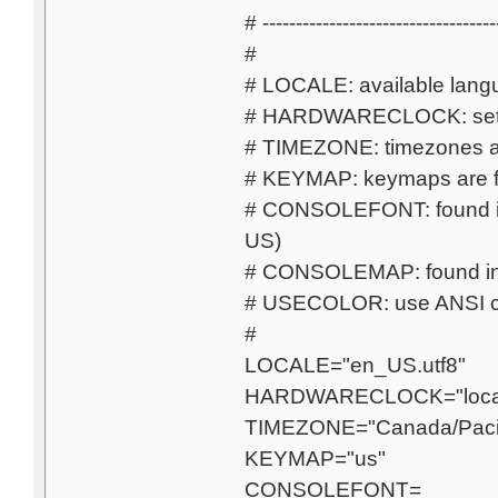
# -----------------------------------
#
# LOCALE: available langu
# HARDWARECLOCK: set to
# TIMEZONE: timezones are
# KEYMAP: keymaps are f
# CONSOLEFONT: found in 
US)
# CONSOLEMAP: found in 
# USECOLOR: use ANSI co
#
LOCALE="en_US.utf8"
HARDWARECLOCK="local
TIMEZONE="Canada/Pacif
KEYMAP="us"
CONSOLEFONT=