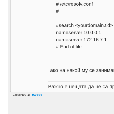
# /etc/resolv.conf
#
#search <yourdomain.tld>
nameserver 10.0.0.1
nameserver 172.16.7.1
# End of file
ако на някой му се занима
Важно е нещата да не са п
Страници: [
1
]
Нагоре