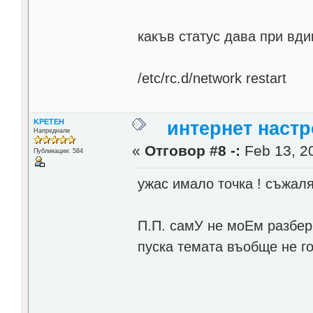
какъв статус дава при вд
/etc/rc.d/network restart
KPETEH
интернет настр
Напреднали
«
Отговор #8 -:
Feb 13, 20
Публикации: 584
ужас имало точка ! съжал
П.П. самУ не моЕм разбер
пуска темата въобще не г