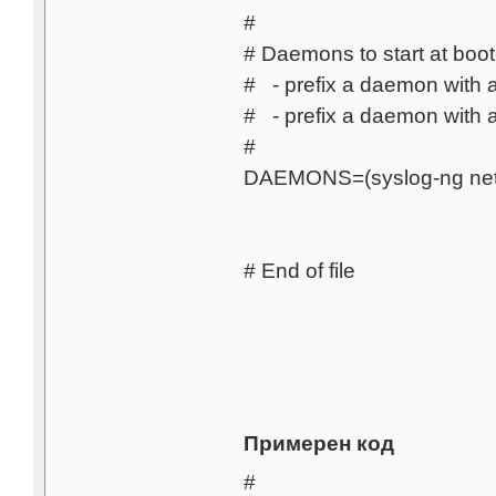
#
# Daemons to start at boot-
# - prefix a daemon with a 
# - prefix a daemon with a
#
DAEMONS=(syslog-ng netw
# End of file
Примерен код
#