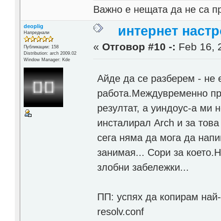
Важно е нещата да не са п
deoplig
интернет настр
Напреднали
«
Отговор #10 -:
Feb 16, 
Публикации: 158
Distribution: arch 2009.02
Window Manager: Kde
Айде да се разберем - не 
работа.Междувременно про
резултат, а уиндоус-а ми 
инсталирал Arch и за това
сега няма да мога да нап
занимая... Сори за което
злобни забележки...
ПП: успях да копирам най
resolv.conf