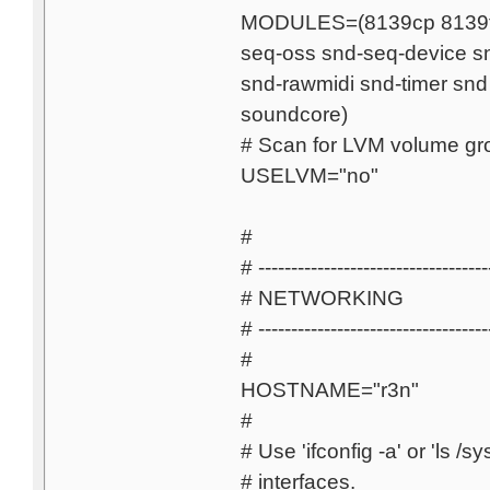
MODULES=(8139cp 8139too
seq-oss snd-seq-device s
snd-rawmidi snd-timer sn
soundcore)
# Scan for LVM volume gro
USELVM="no"
#
# -----------------------------------
# NETWORKING
# -----------------------------------
#
HOSTNAME="r3n"
#
# Use 'ifconfig -a' or 'ls /s
# interfaces.