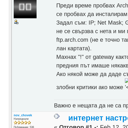
Преди време пробвах Arch 
се пробвах да инсталирам 
Задал съм: IP; Net Mask; G
не се свързва с нета и ми 
ftp.arch.com (не е точно 
лан картата).
Махнах "!" от gateway как
предния път имаше някакв
Ако някой може да даде с
злобни критики ако може
Важно е нещата да не са п
nov_chovek
интернет настр
Напреднали
«
Отговор #1 -:
Feb 12, 20
Публикации: 536