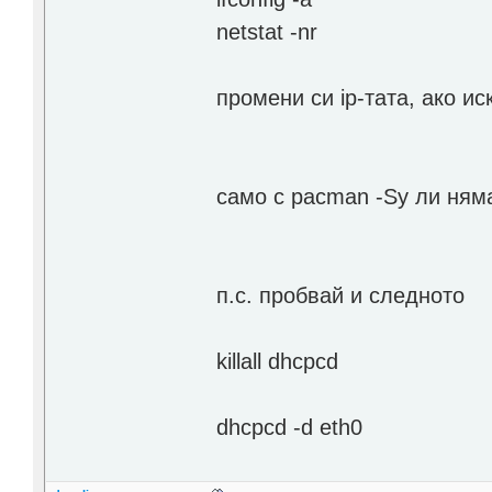
netstat -nr
промени си ip-тата, ако и
само с pacman -Sy ли няма
п.с. пробвай и следното
killall dhcpcd
dhcpcd -d eth0