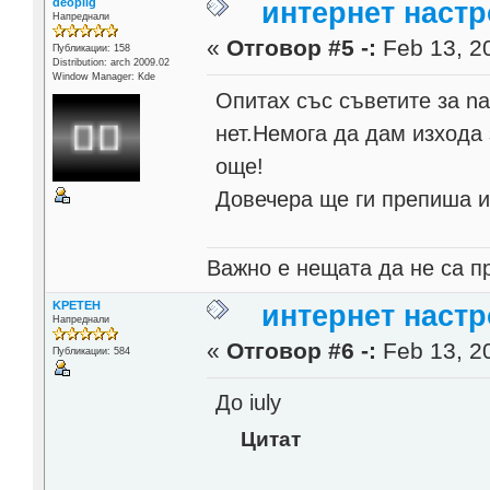
deoplig
интернет настр
Напреднали
«
Отговор #5 -:
Feb 13, 20
Публикации: 158
Distribution: arch 2009.02
Window Manager: Kde
Опитах със съветите за nam
нет.Немога да дам изхода 
още!
Довечера ще ги препиша и 
Важно е нещата да не са п
KPETEH
интернет настр
Напреднали
«
Отговор #6 -:
Feb 13, 20
Публикации: 584
До iuly
Цитат