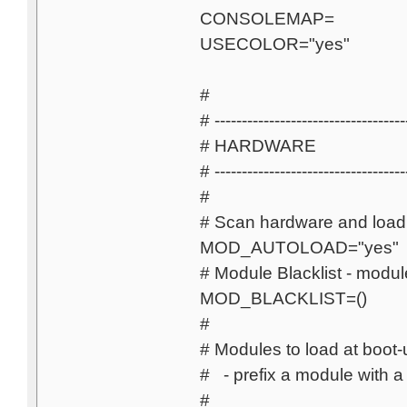
CONSOLEMAP=
USECOLOR="yes"
#
# -----------------------------------
# HARDWARE
# -----------------------------------
#
# Scan hardware and load
MOD_AUTOLOAD="yes"
# Module Blacklist - module
MOD_BLACKLIST=()
#
# Modules to load at boot-u
# - prefix a module with a ! 
#