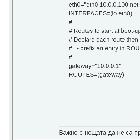
eth0="eth0 10.0.0.100 ne
INTERFACES=(lo eth0)
#
# Routes to start at boot-up
# Declare each route then
# - prefix an entry in ROUT
#
gateway="10.0.0.1"
ROUTES=(gateway)
Важно е нещата да не са п