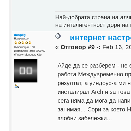
Най-добрата страна на алч
на интелигентност дори на 
deoplig
интернет настр
Напреднали
«
Отговор #9 -:
Feb 16, 20
Публикации: 158
Distribution: arch 2009.02
Window Manager: Kde
Айде да се разберем - не 
работа.Междувременно про
резултат, а уиндоус-а ми 
инсталирал Arch и за това
сега няма да мога да нап
занимая... Сори за което
злобни забележки...