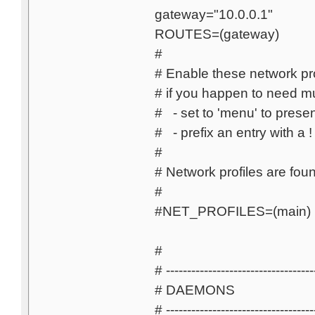
gateway="10.0.0.1"
ROUTES=(gateway)
#
# Enable these network pro
# if you happen to need mul
# - set to 'menu' to prese
# - prefix an entry with a ! 
#
# Network profiles are foun
#
#NET_PROFILES=(main)
#
# -----------------------------------
# DAEMONS
# -----------------------------------