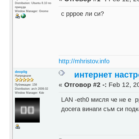
Distribution: Ubuntu 8.10 по
принуда
Window Manager: Gnome
с pppoe ли си?
http://mhristov.info
deoplig
интернет настр
Напреднали
«
Отговор #2 -:
Feb 12, 20
Публикации: 158
Distribution: arch 2009.02
Window Manager: Kde
LAN -eth0 мисля че не е p
досега винаги съм си подк