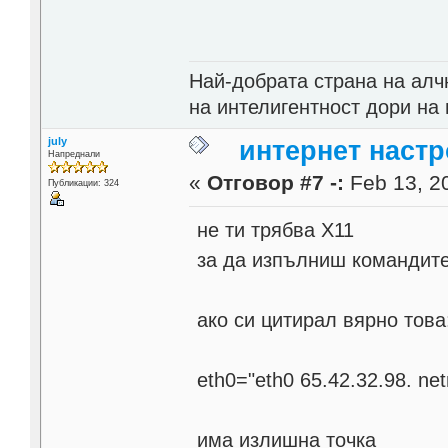
Най-добрата страна на алч
на интелигентност дори на 
july
интернет настр
Напреднали
«
Отговор #7 -:
Feb 13, 20
Публикации: 324
не ти трябва X11
за да изпълниш командит
ако си цитирал вярно това
eth0="eth0 65.42.32.98. ne
има излишна точка