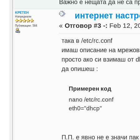
Важно е нещата да не са п
KPETEH
интернет настр
Напреднали
«
Отговор #3 -:
Feb 12, 20
Публикации: 584
така в /etc/rc.conf
имаш описание на мрежов
просто ако си взимаш от 
да опишеш :
Примерен код
nano /etc/rc.conf
eth0="dhcp"
П.П. е явно не е знaчи пак 