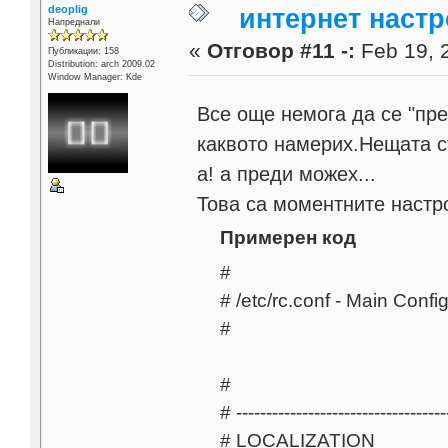
deoplig
интернет настр
Напреднали
«
Отговор #11 -:
Feb 19, 
Публикации: 158
Distribution: arch 2009.02
Window Manager: Kde
Все още немога да се "пр
каквото намерих.Нещата ст
а! а преди можех...
Това са моментните настрой
Примерен код
#
# /etc/rc.conf - Main Confi
#
#
# -----------------------------------
# LOCALIZATION