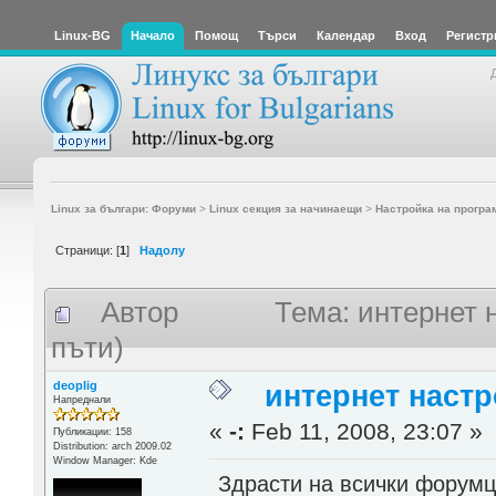
Linux-BG
Начало
Помощ
Търси
Календар
Вход
Регистр
Linux за българи: Форуми
>
Linux секция за начинаещи
>
Настройка на програ
Страници: [
1
]
Надолу
Автор
Тема: интернет 
пъти)
deoplig
интернет настр
Напреднали
«
-:
Feb 11, 2008, 23:07 »
Публикации: 158
Distribution: arch 2009.02
Window Manager: Kde
Здрасти на всички форумц