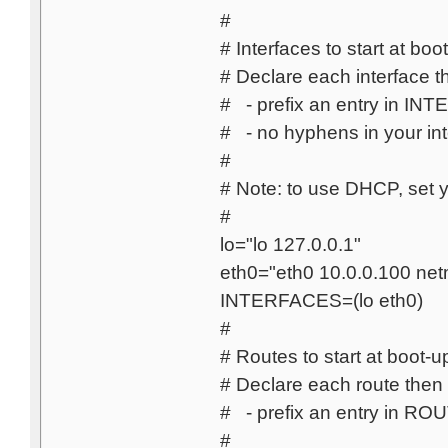
#
# Interfaces to start at boot
# Declare each interface 
# - prefix an entry in INTE
# - no hyphens in your int
#
# Note: to use DHCP, set y
#
lo="lo 127.0.0.1"
eth0="eth0 10.0.0.100 net
INTERFACES=(lo eth0)
#
# Routes to start at boot-up
# Declare each route then
# - prefix an entry in ROUT
#