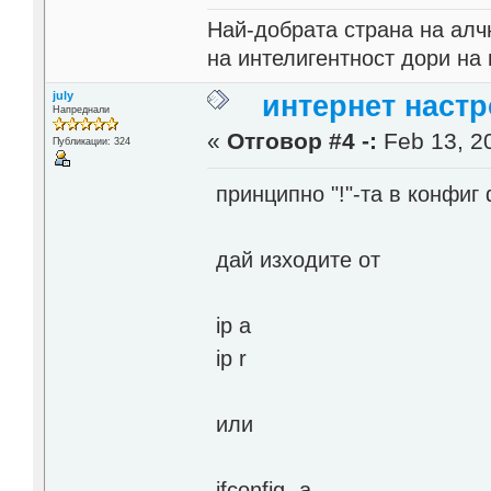
Най-добрата страна на алч
на интелигентност дори на 
july
интернет настр
Напреднали
«
Отговор #4 -:
Feb 13, 20
Публикации: 324
принципно "!"-та в конфиг
дай изходите от
ip a
ip r
или
ifconfig -a