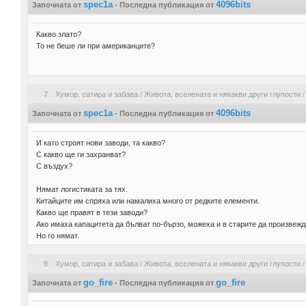
spec1a
4096bits
Започната от
- Последна публикация от
Какво злато?
То не беше ли при американците?
7
Хумор, сатира и забава
/
Живота, вселената и някакви други глупости
spec1a
4096bits
Започната от
- Последна публикация от
И като строят нови заводи, та какво?
С какво ще ги захранват?
С въздух?
Нямат логистиката за тях.
Китайците им спряха или намалиха много от редките елементи.
Какво ще правят в тези заводи?
Ако имаха капацитета да бълват по-бързо, можеха и в старите да произвежд
Но го нямат.
8
Хумор, сатира и забава
/
Живота, вселената и някакви други глупости
go_fire
go_fire
Започната от
- Последна публикация от