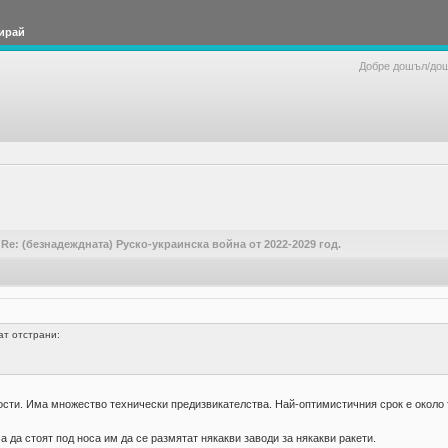
ирай
Добре дошъл/до
/
Re: (безнадеждната) Руско-украинска война от 2022-2029 год.
ат отстрани:
ости. Има множество технически предизвикателства. Най-оптимистичния срок е около 
а да стоят под носа им да се размятат някакви заводи за някакви ракети.