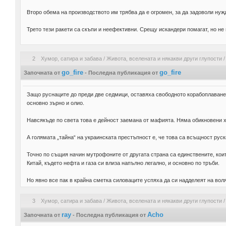
Второ обема на производството им трябва да е огромен, за да задоволи нуж
Трето тези ракети са скъпи и неефективни. Срещу искандери помагат, но не
2
Хумор, сатира и забава
/
Живота, вселената и някакви други глупости
go_fire
go_fire
Започната от
- Последна публикация от
Защо руснаците до преди две седмици, оставяха свободното корабоплаване 
основно зърно и олио.
Навсякъде по света това е дейност заемана от мафията. Няма обикновени хо
А голямата „тайна“ на украинската престъпност е, че това са всъщност руск
Точно по същия начин мутрофоните от другата страна са единствените, които
Китай, където нефта и газа си влиза напълно легално, и основно по тръби.
Но явно все пак в крайна сметка силоваците успяха да си надделеят на воля
3
Хумор, сатира и забава
/
Живота, вселената и някакви други глупости
ray
Acho
Започната от
- Последна публикация от