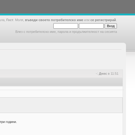
шла,
Гост
. Моля,
въведи своето потребителско име
или
се регистрирай
.
Влез с потребителско име, парола и продължителност на сесията
-:
Днес
в 11:51
три години.