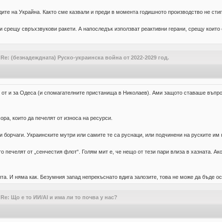
дите на Украйна. Както сме казвали и преди в момента годишното производство не стиг
 и срещу свръхзвукови ракети. А напоследък използват реактивни герани, срещу които
/
Re: (безнадеждната) Руско-украинска война от 2022-2029 год.
от и за Одеса (и спомагателните пристанища в Николаев). Ами защото ставаше въпрос
ра, които да печелят от износа на ресурси.
и борчаги. Украинските мутри или самите те са руснаци, или подчинени на руските им
 печелят от „сенчестия флот“. Голям мит е, че нещо от тези пари влиза в хазната. Ак
та. И няма как. Безумния запад непрекъснато вдига залозите, това не може да бъде ос
/
Re: Що е то ИИ/AI и има ли то почва у нас?