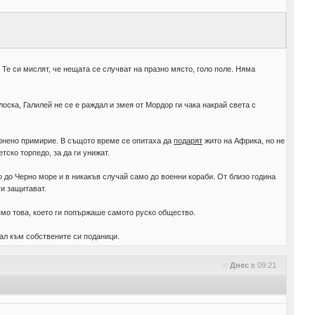
 Те си мислят, че нещата се случват на празно място, голо поле. Няма
лоска, Галилей не се е раждал и змея от Мордор ги чака накрай света с
ърнено примирие. В същото време се опитаха да
подарят
жито на Африка, но не
ско торпедо, за да ги унижат.
о до Черно море и в никакъв случай само до военни кораби. От близо година
ги защитават.
рямо това, което ги попържаше самото руско общество.
ал към собствените си поданици.
-:
Днес
в 09:21