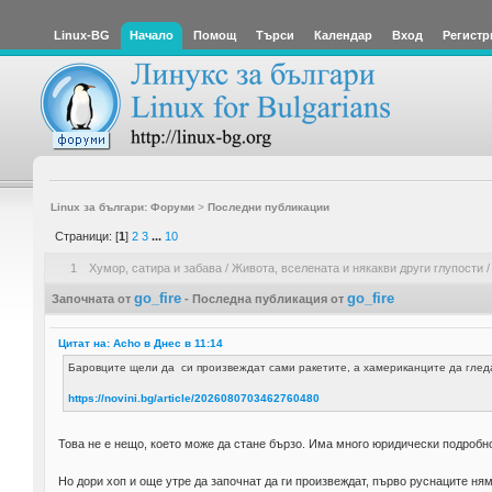
Linux-BG
Начало
Помощ
Търси
Календар
Вход
Регистр
Linux за българи: Форуми
>
Последни публикации
Страници: [
1
]
2
3
...
10
1
Хумор, сатира и забава
/
Живота, вселената и някакви други глупости
go_fire
go_fire
Започната от
- Последна публикация от
Цитат на: Acho в
Днес
в 11:14
Баровците щели да си произвеждат сами ракетите, а хамериканците да глед
https://novini.bg/article/2026080703462760480
Това не е нещо, което може да стане бързо. Има много юридически подробн
Но дори хоп и още утре да започнат да ги произвеждат, първо руснаците ням