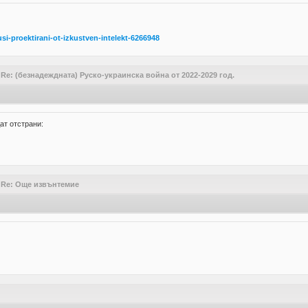
usi-proektirani-ot-izkustven-intelekt-6266948
/
Re: (безнадеждната) Руско-украинска война от 2022-2029 год.
ат отстрани:
/
Re: Още извънтемие