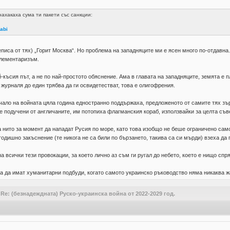
нахакаха сума ти пакети със санкции:
rabi
еписа от тях) „Горит Москва“. Но проблема на западняците ми е ясен много по-отдавна.
елементаризъм.
-късия път, а не по най-простото обяснение. Ама в главата на западняците, земята е п
 журналя до един трябва да ги освидетестват, това е олигофрения.
начало на войната цяла година едностранно поддържаха, предложеното от самите тях з
 подучени от англичаните, им потопиха флагманския кораб, използвайки за целта съвет
а нито за момент да нападат Русия по море, като това изобщо не беше ограничено сам
одишно закъснение (те никога не са били по бързането, такива са си мърди) взеха да 
а всички тези провокации, за което лично аз съм ги ругал до небето, което е нищо сп
на да имат хуманитарни подбуди, когато самото украинско ръководство няма никаква ж
/
Re: (безнадеждната) Руско-украинска война от 2022-2029 год.