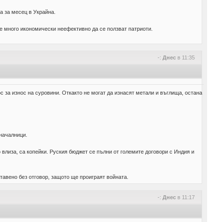
а за месец в Украйна.
 е много икономически неефективно да се ползват патриоти.
-:
Днес
в 11:35
 за износ на суровини. Откакто не могат да изнасят метали и въглища, остана
 началници.
о влиза, са копейки. Руския бюджет се пълни от големите договори с Индия и
тавено без отговор, защото ще проиграят войната.
-:
Днес
в 11:17