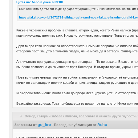
Цитат на: Acho в
Днес
в 09:00
Еми как няма да търсят къде да ударят украинците и икономически, на тях им 
https://fakti.bg/world/1072796-sibiga-rusia-tarsi-nova-kriza-s-hranite-udraiki-ko
Какъв е украинския проблем в главата, открих едва, когато Ремо написа (пр
причинно-следствени връзки. Няма историческо натрупване. Това е голям 
Дори вчера като написах за опростяването, Ремо ме поправи, че било по най
отворена паст, защото е толкова гладен, че не може да я затвори. Западните
Англичаните принудиха руснаците да го направят. Те не искаха. В самото 
им беше позволено да го изнесат през Босфора. В същото време, украинците
През всичките четири години на войната англичаните (украинците) не спрях
почти не са нападали военни кораби и пристанища, защото руснаците с две г
И въпреки това и още много само до преди месец руснаците не отговаряха н
Безкрайно закъсняха. Това трябваше да го правят от началото. Няма причи
9
Хумор, сатира и забава
/
Живота, вселената и някакви други глупости
go_fire
Acho
Започната от
- Последна публикация от