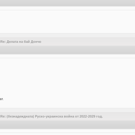
/
Re: Делата на бай Дончо
ат.
/
Re: (безнадеждната) Руско-украинска война от 2022-2029 год.