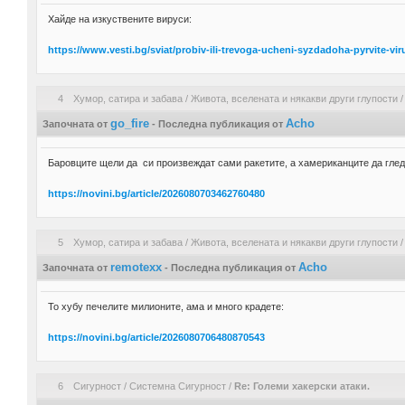
Хайде на изкуствените вируси:
https://www.vesti.bg/sviat/probiv-ili-trevoga-ucheni-syzdadoha-pyrvite-vir
4
Хумор, сатира и забава
/
Живота, вселената и някакви други глупости
go_fire
Acho
Започната от
- Последна публикация от
Баровците щели да си произвеждат сами ракетите, а хамериканците да глед
https://novini.bg/article/2026080703462760480
5
Хумор, сатира и забава
/
Живота, вселената и някакви други глупости
remotexx
Acho
Започната от
- Последна публикация от
То хубу печелите милионите, ама и много крадете:
https://novini.bg/article/2026080706480870543
6
Сигурност
/
Системна Сигурност
/
Re: Големи хакерски атаки.