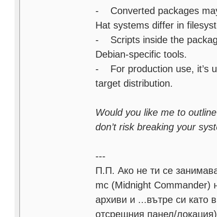
- Converted packages may 
Hat systems differ in files
- Scripts inside the package 
Debian-specific tools.
- For production use, it’s us
target distribution.
Would you like me to outlin
don’t risk breaking your sy
---
П.П. Ако не ти се занимав
mc (Midnight Commander) н
архиви и ...вътре си като
отсрещния панел/локация