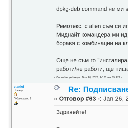
dpkg-deb command не ми в
Ремотекс, с alien съм си 
Миднайт командера ми идв
боравя с комбинации на к
Още не съм го "инсталирал
работи/не работи, ще пиша
«
Последна редакция: Nov 16, 2025, 14:23 от Nik123
»
staniol
Re: Подписване
Новаци
«
Отговор #63 -:
Jan 26, 
Публикации: 2
Здравейте!