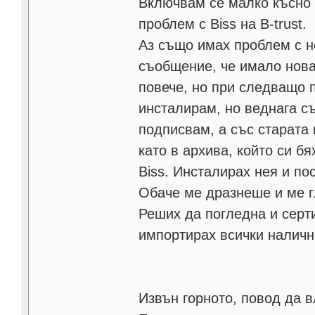
Включвам се малко късно к
проблем с Biss на B-trust.
Аз също имах проблем с не
съобщение, че имало нова
повече, но при следващо п
инсталирам, но веднага с
подписвам, а със старата
като в архива, който си б
Biss. Инсталирах нея и по
Обаче ме дразнеше и ме г
Реших да погледна и серти
импортирах всички налични
Извън горното, повод да в