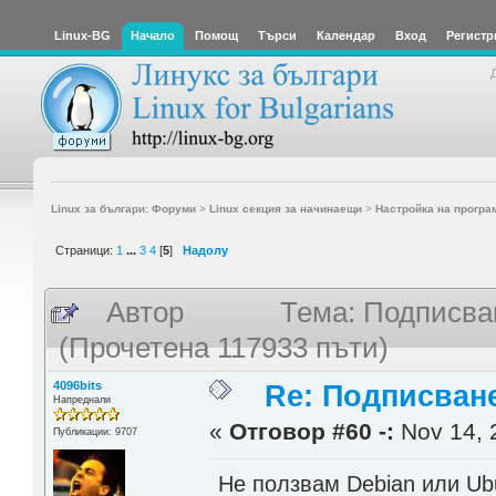
Linux-BG
Начало
Помощ
Търси
Календар
Вход
Регистр
Linux за българи: Форуми
>
Linux секция за начинаещи
>
Настройка на програ
Страници:
1
...
3
4
[
5
]
Надолу
Автор
Тема: Подписван
(Прочетена 117933 пъти)
4096bits
Re: Подписване
Напреднали
«
Отговор #60 -:
Nov 14, 
Публикации: 9707
Не ползвам Debian или Ubu