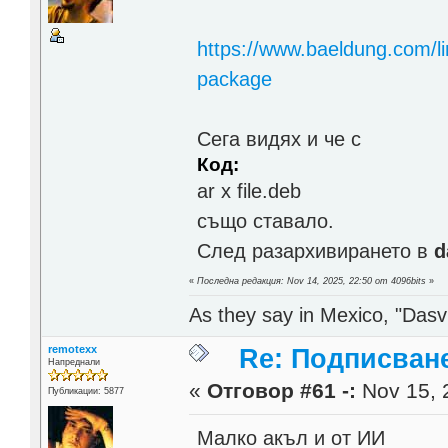
https://www.baeldung.com/l
package
Сега видях и че с
Код:
ar x file.deb
също ставало.
След разархивирането в
d
«
Последна редакция: Nov 14, 2025, 22:50 от 4096bits
»
As they say in Mexico, "Dasvi
remotexx
Re: Подписване
Напреднали
«
Отговор #61 -:
Nov 15, 
Публикации: 5877
Малко акъл и от ИИ