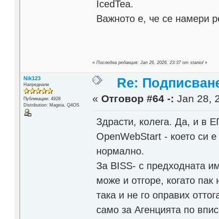
IcedTea.
Важното е, че се намери 
«
Последна редакция: Jan 26, 2026, 23:37 от staniol
»
Nik123
Re: Подписване
Напреднали
«
Отговор #64 -:
Jan 28, 
Публикации: 4928
Distribution: Mageia, Q4OS
Здрасти, колега. Да, и в 
OpenWebStart - което си е
нормално.
За BISS- с предходната и
може и отгоре, когато пак
така и не го оправих отто
само за Агенцията по впис