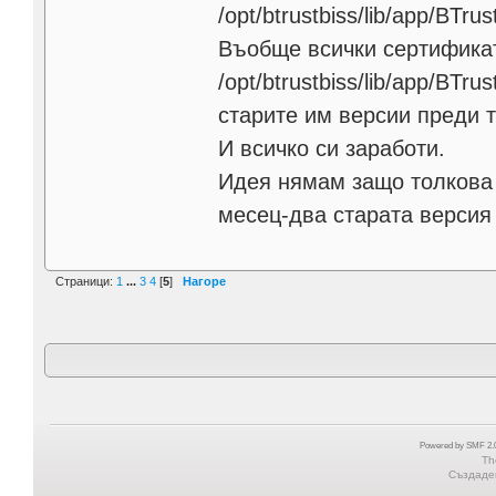
/opt/btrustbiss/lib/app/BTru
Въобще всички сертификати,
/opt/btrustbiss/lib/app/BT
старите им версии преди т
И всичко си заработи.
Идея нямам защо толкова 
месец-два старата версия 
Страници:
1
...
3
4
[
5
]
Нагоре
Powered by SMF 2.0
Th
Създаден