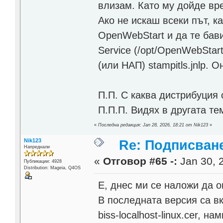
влизам. Като му дойде вр
Ако не искаш всеки път, 
OpenWebStart и да те бави
Servicе (/opt/OpenWebStar
(или НАП) stampitls.jnlp. 
П.П. С каква дистрибуция 
П.П.П. Видях в другата тем
«
Последна редакция: Jan 28, 2026, 18:21 от Nik123
»
Nik123
Re: Подписване
Напреднали
«
Отговор #65 -:
Jan 30, 
Публикации: 4928
Distribution: Mageia, Q4OS
Е, днес ми се наложи да 
В последната версия са в
biss-localhost-linux.cer, на