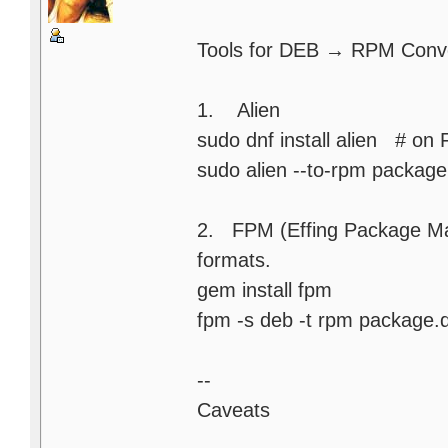
Tools for DEB → RPM Conv
1. Alien
sudo dnf install alien # on
sudo alien --to-rpm packag
2. FPM (Effing Package Ma
formats.
gem install fpm
fpm -s deb -t rpm package.
--
Caveats