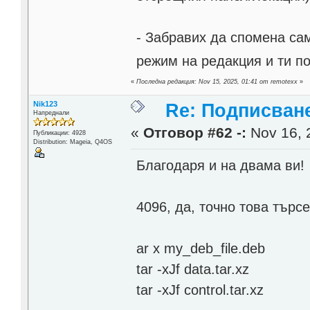
- Забравих да спомена сам
режим на редакция и ти п
«
Последна редакция: Nov 15, 2025, 01:41 от remotexx
»
Nik123
Re: Подписване
Напреднали
«
Отговор #62 -:
Nov 16, 
Публикации: 4928
Distribution: Mageia, Q4OS
Благодаря и на двама ви!
4096, да, точно това търсе
ar x my_deb_file.deb
tar -xJf data.tar.xz
tar -xJf control.tar.xz