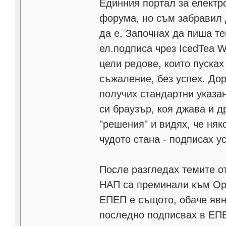
Единния портал за електр
форума, но съм забравил д
да е. Започнах да пиша те
ел.подписа чрез IcedTea W
цели редове, които пусках
съжаление, без успех. До
получих стандартни указан
си браузър, коя джава и др
"решения" и видях, че няк
чудото стана - подписах 
После разгледах темите от
НАП са преминали към Ope
ЕПЕП е същото, обаче явн
последно подписвах в ЕПЕ