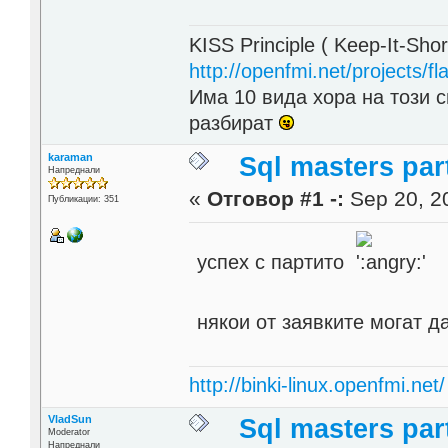
KISS Principle ( Keep-It-Sho
http://openfmi.net/projects/fla
Има 10 вида хора на този с
разбират
karaman
Sql masters par
Напреднали
«
Отговор #1 -:
Sep 20, 20
Публикации: 351
успех с партито
някои от заявките могат д
http://binki-linux.openfmi.net/
VladSun
Sql masters par
Moderator
Напреднали