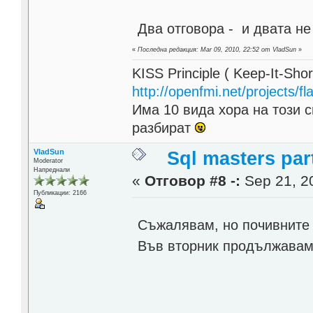
Два отговора - и двата не 
«
Последна редакция: Mar 09, 2010, 22:52 от VladSun
»
KISS Principle ( Keep-It-Sho
http://openfmi.net/projects/fla
Има 10 вида хора на този с
разбират
VladSun
Sql masters par
Moderator
Напреднали
«
Отговор #8 -:
Sep 21, 20
Публикации: 2166
Съжалявам, но почивните
Във вторник продължавам