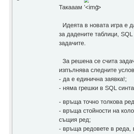
Такааам
'>
Идеята в новата игра е д
за дадените таблици, SQL 
задачите.
За решена се счита задача
изпълнява следните услов
- да е единична заявка!;
- няма грешки в SQL синта
- връща точно толкова ре
- връща стойности на коло
същия ред;
- връща редовете в реда, 