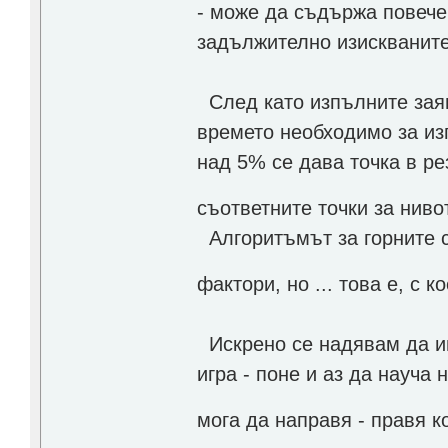
- може да съдържа повече 
задължително изискваните 
След като изпълните заяв
времето необходимо за из
над 5% се дава точка в ре
съответните точки за ниво
Алгоритъмът за горните с
фактори, но ... това е, с 
Искрено се надявам да им
игра - поне и аз да науча
мога да направя - правя 