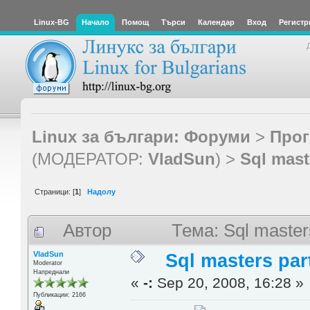
Linux-BG
Начало
Помощ
Търси
Календар
Вход
Регистр
Linux за българи: Форуми
>
Прог
(МОДЕРАТОР:
VladSun
) >
Sql mast
Страници: [
1
]
Надолу
Автор
Тема: Sql master
VladSun
Sql masters par
Moderator
Напреднали
«
-:
Sep 20, 2008, 16:28 »
Публикации: 2166