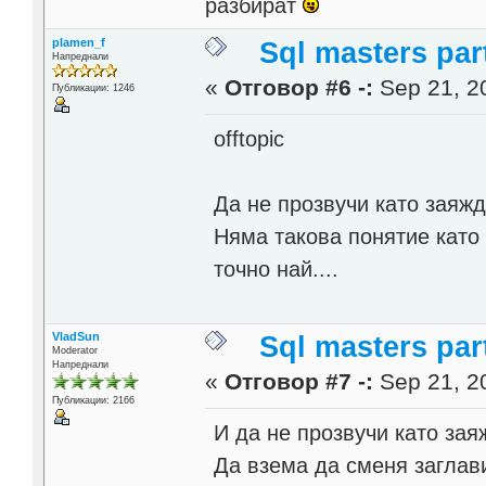
разбират
plamen_f
Sql masters par
Напреднали
«
Отговор #6 -:
Sep 21, 20
Публикации: 1246
offtopic
Да не прозвучи като заяж
Няма такова понятие като
точно най....
VladSun
Sql masters par
Moderator
Напреднали
«
Отговор #7 -:
Sep 21, 20
Публикации: 2166
И да не прозвучи като за
Да взема да сменя заглавие