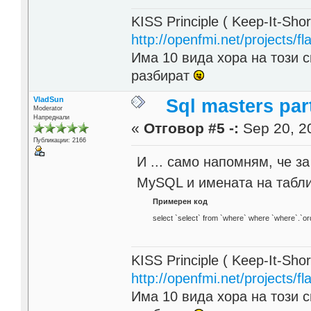
KISS Principle ( Keep-It-Sho
http://openfmi.net/projects/fla
Има 10 вида хора на този с
разбират
VladSun
Sql masters par
Moderator
Напреднали
«
Отговор #5 -:
Sep 20, 20
Публикации: 2166
И ... само напомням, че 
MySQL и имената на таблиц
Примерен код
select `select` from `where` where `where`.`ord
KISS Principle ( Keep-It-Sho
http://openfmi.net/projects/fla
Има 10 вида хора на този с