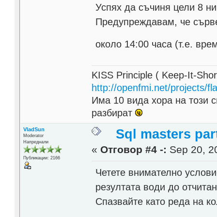
Успях да съчиня цели 8 н
Предупреждавам, че сървер
около 14:00 часа (т.е. вр
KISS Principle ( Keep-It-Sho
http://openfmi.net/projects/fla
Има 10 вида хора на този с
разбират
VladSun
Sql masters par
Moderator
Напреднали
«
Отговор #4 -:
Sep 20, 20
Публикации: 2166
Четете внимателно услови
резултата води до отчитан
Спазвайте като реда на ко