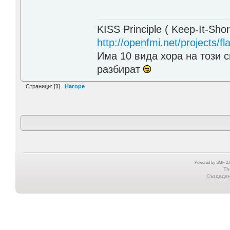
KISS Principle ( Keep-It-Sho
http://openfmi.net/projects/fla
Има 10 вида хора на този с
разбират
Страници: [
1
]
Нагоре
Powered by SMF 2.0
Th
Създадена