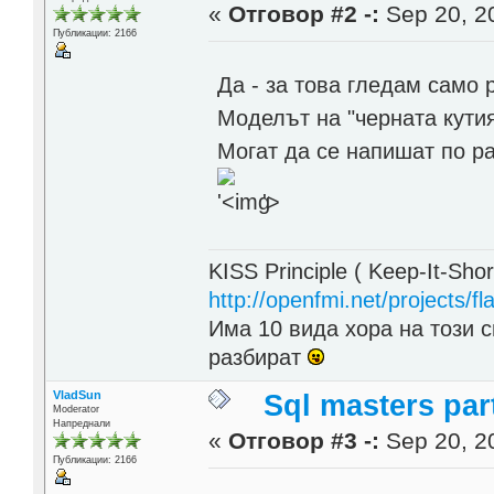
«
Отговор #2 -:
Sep 20, 20
Публикации: 2166
Да - за това гледам само 
Моделът на "черната кутия
Могат да се напишат по ра
'>
KISS Principle ( Keep-It-Sho
http://openfmi.net/projects/fla
Има 10 вида хора на този с
разбират
VladSun
Sql masters par
Moderator
Напреднали
«
Отговор #3 -:
Sep 20, 20
Публикации: 2166