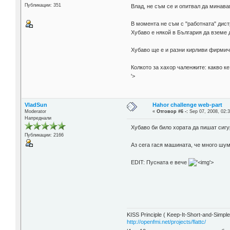
Публикации: 351
Влад, не съм се и опитвал да минава
В момента не съм с "работната" дист
Хубаво е някой в България да вземе 
Хубаво ще е и разни кирливи фирмичк
Колкото за хахор чаленжите: какво к
'>
VladSun
Hahor challenge web-part
Moderator
«
Отговор #6 -:
Sep 07, 2008, 02:3
Напреднали
Хубаво би било хората да пишат сиг
Публикации: 2166
Аз сега гася машината, че много шуми
EDIT: Пусната е вече
'>
KISS Principle ( Keep-It-Short-and-Simple
http://openfmi.net/projects/flattc/