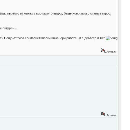
йде, първото го минах само като го видях, беше ясно за кво става въпрос.
 сигурен...
тват? Нещо от типа социалистически инженери работещи с деБагер и тн?
Активен
Активен