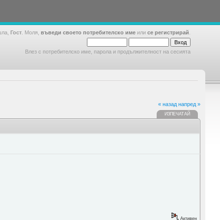
шла,
Гост
. Моля,
въведи своето потребителско име
или
се регистрирай
.
Влез с потребителско име, парола и продължителност на сесията
« назад
напред »
ИЗПЕЧАТАЙ
Активен