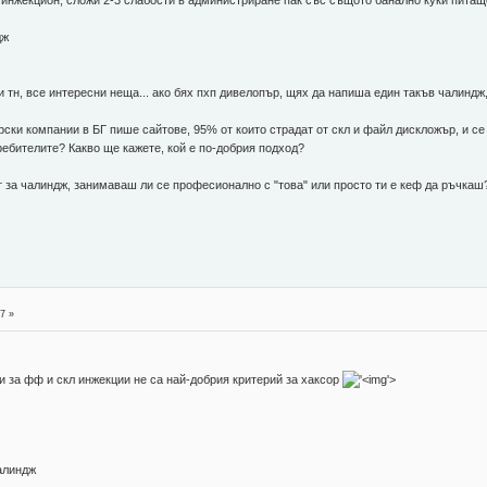
дж
и тн, все интересни неща... ако бях пхп дивелопър, щях да напиша един такъв чалинд
рски компании в БГ пише сайтове, 95% от които страдат от скл и файл дискложър, и се
ебителите? Какво ще кажете, кой е по-добрия подход?
т за чалиндж, занимаваш ли се професионално с "това" или просто ти е кеф да ръчкаш
7 »
и за фф и скл инжекции не са най-добрия критерий за хаксор
'>
алиндж