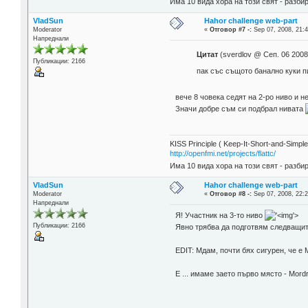
Има 10 вида хора на този свят - разби
VladSun
Hahor challenge web-part
Moderator
«
Отговор #7 -:
Sep 07, 2008, 21:4
Напреднали
Цитат
(sverdlov @ Сеп. 06 2008
Публикации: 2166
пак със същото банално куки 
вече 8 човека седят на 2-ро ниво и не
Значи добре съм си подбрал нивата
KISS Principle ( Keep-It-Short-and-Simple
http://openfmi.net/projects/flattc/
Има 10 вида хора на този свят - разби
VladSun
Hahor challenge web-part
Moderator
«
Отговор #8 -:
Sep 07, 2008, 22:2
Напреднали
Я! Участник на 3-то ниво
'>
Публикации: 2166
Явно трябва да подготвям следващи
EDIT: Мдам, почти бях сигурен, че е
E ... имаме заето първо място - Mor