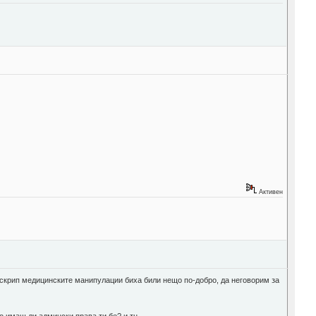
Активен
скрип медицинските манипулации биха били нещо по-добро, да неговорим за
 имаш ли админски права ти бе? и тн...