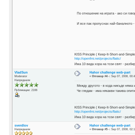
По отношение на играта - ако си говор
И все пак пропуснах най-баналното -
KISS Principle ( Keep-It-Short-and-Simple
http://openfmi.net/projects/flattc/
Има 10 вида хора на този свят - разби
VladSun
Hahor challenge web-part
Moderator
«
Отговор #4 -:
Sep 07, 2008, 00:4
Напреднали
Между другото - в кода никъде ням
Публикации: 2166
Че гледам - има някакви такива опити
KISS Principle ( Keep-It-Short-and-Simple
http://openfmi.net/projects/flattc/
Има 10 вида хора на този свят - разби
sverdlov
Hahor challenge web-part
Напреднали
«
Отговор #5 -:
Sep 07, 2008, 02:1