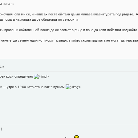
м нивата.
рибуция, спи ми се, и написах поста ей-така да ми минава клавиатурата под ръцете. А
да помага на хората да се образоват по секюрити.
и правещи сайтове, най-после да се вземат в ръце и поне да копи-пействат код който е
е кажете, да сетнем един истински чалиндж, в който скрипткидитата не могат да учас
1 »
урен код - определено
'>
 ... утре в 12:00 като стана пак я пускам
'>
 )