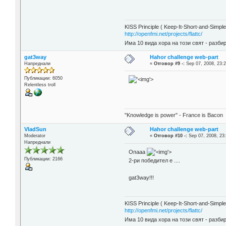
KISS Principle ( Keep-It-Short-and-Simple
http://openfmi.net/projects/flattc/
Има 10 вида хора на този свят - разби
gat3way
Hahor challenge web-part
Напреднали
«
Отговор #9 -:
Sep 07, 2008, 23:2
Публикации: 6050
'>
Relentless troll
"Knowledge is power" - France is Bacon
VladSun
Hahor challenge web-part
Moderator
«
Отговор #10 -:
Sep 07, 2008, 23
Напреднали
Опааа
'>
Публикации: 2166
2-ри победител е ....
gat3way!!!
KISS Principle ( Keep-It-Short-and-Simple
http://openfmi.net/projects/flattc/
Има 10 вида хора на този свят - разби