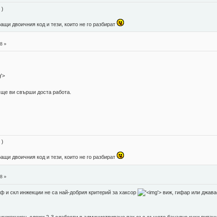
 )
ращи двоичния код и тези, които не го разбират
8 »
'>
r, ще ви свърши доста работа.
 )
ращи двоичния код и тези, които не го разбират
8 »
ф и скл инжекции не са най-добрия критерий за хаксор
'>
виж, гифар или джава
инжекцион, сложи 2-3 слабости в администриране пак със същото банално куки питащо