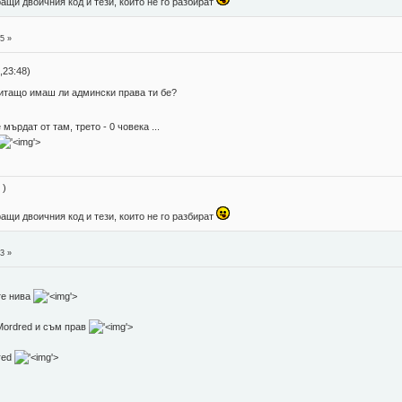
ращи двоичния код и тези, които не го разбират
5 »
,23:48)
питащо имаш ли админски права ти бе?
 мърдат от там, трето - 0 човека ...
'>
 )
ращи двоичния код и тези, които не го разбират
3 »
те нива
'>
 Mordred и съм прав
'>
dred
'>