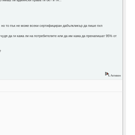
ж, но то пък не може всеки сертифициран дабълкликър да пише пхп
 чудя да ги кажа ли на потребителите или да им кажа да пренапишат 95% от
?
Активен