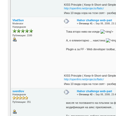
KISS Principle ( Keep-It-Short-and-Simple
http://openfmi.net/projects/flattc/
Има 10 вида хора на този свят - разби
VladSun
Hahor challenge web-part
Moderator
«
Отговор #1 -:
Sep 06, 2008, 23:1
Напреднали
Това второ ниво ви изяде
'>
Публикации: 2166
А, е елементарно ... наистина
Plugin-а за FF - Web developer toolba
KISS Principle ( Keep-It-Short-and-Simple
http://openfmi.net/projects/flattc/
Има 10 вида хора на този свят - разби
sverdlov
Hahor challenge web-part
Напреднали
«
Отговор #2 -:
Sep 06, 2008, 23:4
Публикации: 351
мисля че ползването на плъгини за ф
модификация на аякс приложения...
Та, предложение: добави джаваскрип 