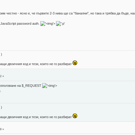
им честно - ясно е, че първите 2-3 нива ще са "банални", но така и трябва да бъде, нал
 JavaScript password auth.
'>
 )
ращи двоичния код и тези, които не го разбират
2 »
а използване на $_REQUEST
'>
.
 )
ращи двоичния код и тези, които не го разбират
9 »