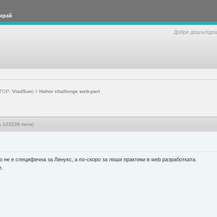
ирай
Добре дошъл/до
ТОР:
VladSun
) >
Hahor challenge web-part
а 103239 пъти)
о не е специфична за Линукс, а по-скоро за лоши практики в web разработката.
е.