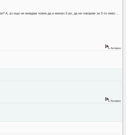
и? А, аз още не виждам човек да е минал 2-ро, да не говорим за 3-то ниво ...
Активен
Активен