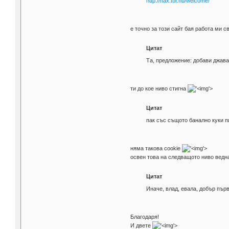
http://hax.tor.hu/welcome/
е точно за този сайт бая работа ми
Цитат
Та, предложение: добави джава
ти до кое ниво стигна
'>
Цитат
пак със същото банално куки п
няма такова cookie
'>
освен това на следващото ниво веднаг
Цитат
Иначе, влад, евала, добър пър
Благодаря!
И двете
'>