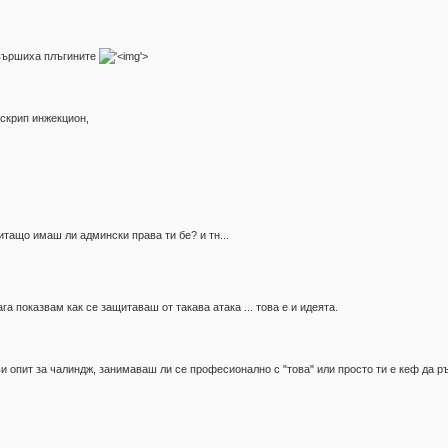
 свършиха плъгините
'>
скрип инжекцион,
итащо имаш ли админски права ти бе? и тн...
а показвам как се защитаваш от такава атака ... това е и идеята.
ви опит за чалиндж, занимаваш ли се професионално с "това" или просто ти е кеф да 