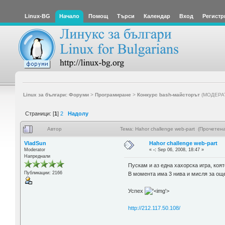
Linux-BG
Начало
Помощ
Търси
Календар
Вход
Регистр
Linux за българи: Форуми
>
Програмиране
>
Конкурс bash-майсторът
(МОДЕРА
Страници: [
1
]
2
Надолу
Автор
Тема: Hahor challenge web-part (Прочетен
VladSun
Hahor challenge web-part
Moderator
«
-:
Sep 06, 2008, 18:47 »
Напреднали
Пускам и аз една хахорска игра, коят
Публикации: 2166
В момента има 3 нива и мисля за ощ
Успех
'>
http://212.117.50.108/