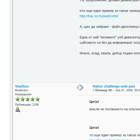
ето още един пример за такъв чалин
http://hax.tor.hu/welcome/
А, щях да забравя - файл дискложър 
Една от най-"великите" уеб дивелопъ
сайтовете си без да информират потр
Иначе, влад, евала, добър първи опи
VladSun
Hahor challenge web-part
Moderator
«
Отговор #3 -:
Sep 07, 2008, 00:0
Напреднали
Цитат
Публикации: 2166
мисля че ползването на плъгин
Цитат
то още един пример за такъв ч