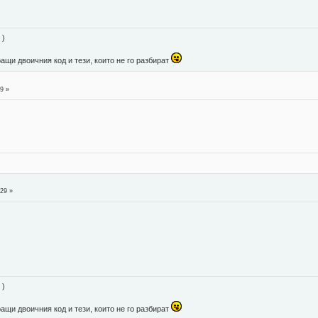
 )
ращи двоичния код и тези, които не го разбират
9 »
:29 »
 )
ращи двоичния код и тези, които не го разбират