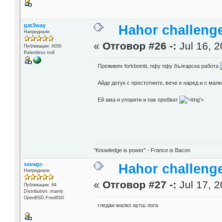
gat3way
Hahor challenge
Напреднали
«
Отговор #26 -:
Jul 16, 2
Публикации: 6050
Relentless troll
Преживях forkbomb, пфу пфу българска работа
Айде дотук с простотиите, вече е наред и с мал
Ей ама и упорити и пак пробват
'>
"Knowledge is power" - France is Bacon
savago
Hahor challenge
Напреднали
«
Отговор #27 -:
Jul 17, 2
Публикации: 84
Distribution: mainly
OpenBSD,FreeBSD
гледаи малко аутш лога