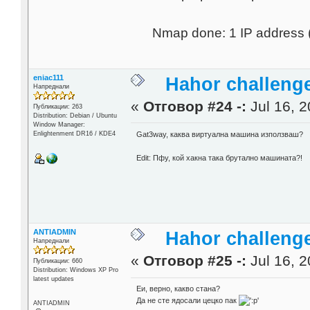
Nmap done: 1 IP address 
eniac111
Hahor challenge
Напреднали
«
Отговор #24 -:
Jul 16, 2
Публикации: 263
Distribution: Debian / Ubuntu
Window Manager:
Enlightenment DR16 / KDE4
Gat3way, каква виртуална машина използваш?
Edit: Пфу, кой хакна така брутално машината?!
ANTIADMIN
Hahor challenge
Напреднали
«
Отговор #25 -:
Jul 16, 2
Публикации: 660
Distribution: Windows XP Pro
latest updates
Еи, верно, какво стана?
Да не сте ядосали цецко пак
ANTIADMIN