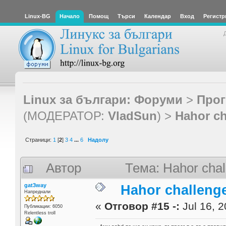
Linux-BG
Начало
Помощ
Търси
Календар
Вход
Регистр
Linux за българи: Форуми
>
Прог
(МОДЕРАТОР:
VladSun
) >
Hahor ch
Страници:
1
[
2
]
3
4
...
6
Надолу
Автор
Тема: Hahor chal
gat3way
Hahor challenge
Напреднали
«
Отговор #15 -:
Jul 16, 2
Публикации: 6050
Relentless troll