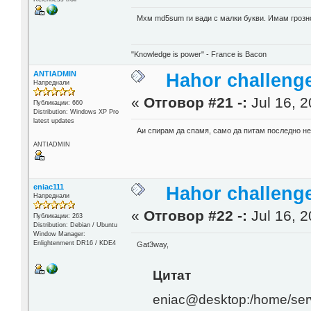
Мхм md5sum ги вади с малки букви. Имам грозно
"Knowledge is power" - France is Bacon
ANTIADMIN
Hahor challenge
Напреднали
«
Отговор #21 -:
Jul 16, 2
Публикации: 660
Distribution: Windows XP Pro
latest updates
Аи спирам да спамя, само да питам последно нещ
ANTIADMIN
eniac111
Hahor challenge
Напреднали
«
Отговор #22 -:
Jul 16, 2
Публикации: 263
Distribution: Debian / Ubuntu
Window Manager:
Enlightenment DR16 / KDE4
Gat3way,
Цитат
eniac@desktop:/home/serv