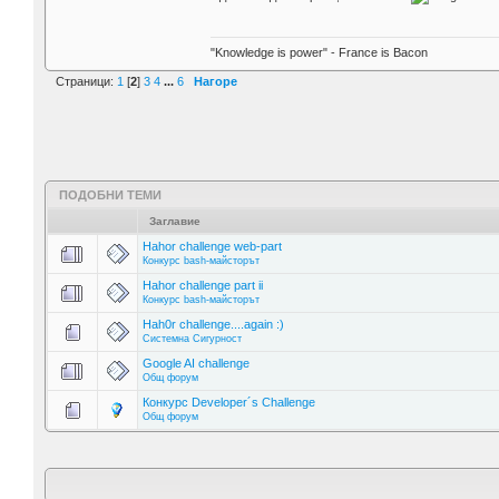
"Knowledge is power" - France is Bacon
Страници:
1
[
2
]
3
4
...
6
Нагоре
ПОДОБНИ ТЕМИ
Заглавие
Hahor challenge web-part
Конкурс bash-майсторът
Hahor challenge part ii
Конкурс bash-майсторът
Hah0r challenge....again :)
Системна Сигурност
Google AI challenge
Общ форум
Конкурс Developer´s Challenge
Общ форум