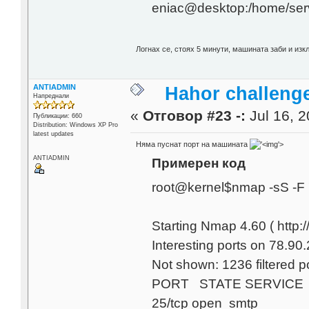
eniac@desktop:/home/ser
Логнах се, стоях 5 минути, машината заби и из
ANTIADMIN
Hahor challenge
Напреднали
«
Отговор #23 -:
Jul 16, 2
Публикации: 660
Distribution: Windows XP Pro
latest updates
Няма пуснат порт на машината
'>
ANTIADMIN
Примерен код
root@kernel$nmap -sS -F 
Starting Nmap 4.60 ( http
Interesting ports on 78.90.
Not shown: 1236 filtered p
PORT STATE SERVICE
25/tcp open smtp