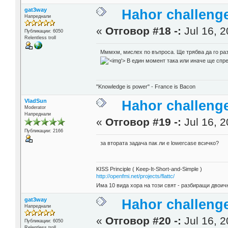
gat3way
Hahor challenge
Напреднали
«
Отговор #18 -:
Jul 16, 2
Публикации: 6050
Relentless troll
Мммхм, мислех по въпроса. Ще трябва да го разк
'>
В един момент така или иначе ще спре
"Knowledge is power" - France is Bacon
VladSun
Hahor challenge
Moderator
Напреднали
«
Отговор #19 -:
Jul 16, 2
Публикации: 2166
за втората задача пак ли е lowercase всичко?
KISS Principle ( Keep-It-Short-and-Simple )
http://openfmi.net/projects/flattc/
Има 10 вида хора на този свят - разбиращи двоичн
gat3way
Hahor challenge
Напреднали
«
Отговор #20 -:
Jul 16, 2
Публикации: 6050
Relentless troll