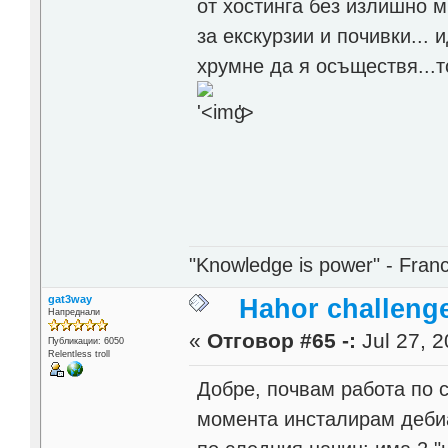
от хостинга без излишно м
за екскурзии и почивки...
хрумне да я осъществя...т
'>
"Knowledge is power" - Fran
gat3way
Hahor challenge
Напреднали
«
Отговор #65 -:
Jul 27, 2
Публикации: 6050
Relentless troll
Добре, почвам работа по 
момента инсталирам дебиа