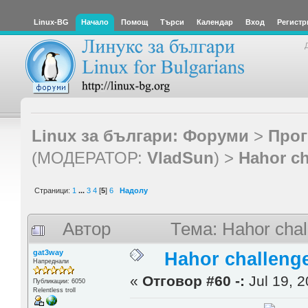
Linux-BG
Начало
Помощ
Търси
Календар
Вход
Регистр
Linux за българи: Форуми
>
Прог
(МОДЕРАТОР:
VladSun
) >
Hahor ch
Страници:
1
...
3
4
[
5
]
6
Надолу
Автор
Тема: Hahor chal
gat3way
Hahor challenge
Напреднали
«
Отговор #60 -:
Jul 19, 2
Публикации: 6050
Relentless troll