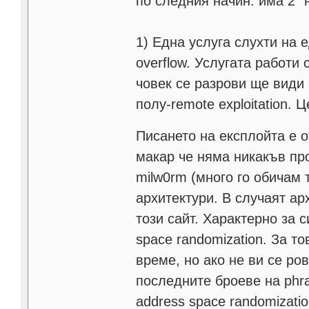
по следния начин: има 2 "
1) Една услуга слухти на е
overflow. Услугата работи
човек се разрови ще види и
полу-remote exploitation. 
Писането на експлойта е 
макар че няма никакъв пр
milw0rm (много го обичам 
архитектури. В случаят ар
този сайт. Характерно за 
space randomization. За т
време, но ако не ви се ро
последните броеве на phra
address space randomizatio