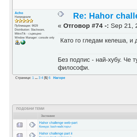
Acho
Re: Hahor chall
Напреднали
«
Отговор #74 -:
Sep 21, 
Публикации: 9629
Distribution: Slackware,
MikroTik - сървърно
Window Manager: console only
Като го гледам келеша, и 
Без подпис - най-хубу. Че 
философи.
Страници:
1
...
3
4
[
5
]
6
Нагоре
ПОДОБНИ ТЕМИ
Заглавие
Hahor challenge web-part
Конкурс bash-майсторът
Hahor challenge part ii