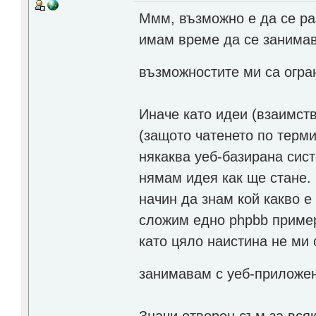
Ммм, възможно е да се раз
имам време да се занимав
възможностите ми са огр
Иначе като идеи (взаимств
(защото чатенето по терм
някаква уеб-базирана сист
нямам идея как ще стане.
начин да знам кой какво 
сложим едно phpbb пример
като цяло наистина не ми
занимавам с уеб-приложе