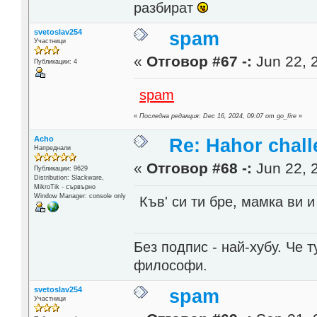
разбират
svetoslav254
spam
Участници
«
Отговор #67 -:
Jun 22, 
Публикации: 4
spam
«
Последна редакция: Dec 16, 2024, 09:07 от go_fire
»
Acho
Re: Hahor chall
Напреднали
«
Отговор #68 -:
Jun 22, 
Публикации: 9629
Distribution: Slackware,
MikroTik - сървърно
Window Manager: console only
Къв' си ти бре, мамка ви и
Без подпис - най-хубу. Че 
философи.
svetoslav254
spam
Участници