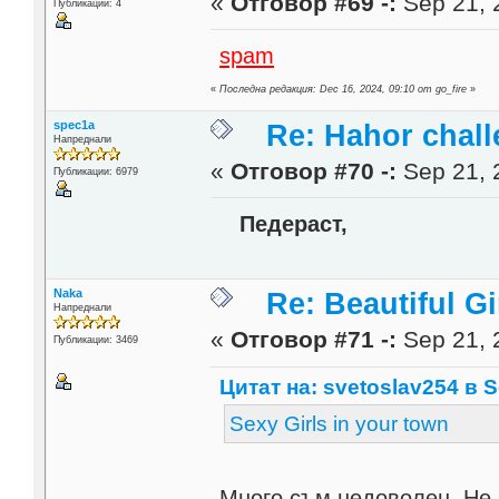
«
Отговор #69 -:
Sep 21, 
Публикации: 4
spam
«
Последна редакция: Dec 16, 2024, 09:10 от go_fire
»
spec1a
Re: Hahor chall
Напреднали
«
Отговор #70 -:
Sep 21, 
Публикации: 6979
Педераст,
Naka
Re: Beautiful Gi
Напреднали
«
Отговор #71 -:
Sep 21, 
Публикации: 3469
Цитат на: svetoslav254 в S
Sexy Girls in your town
Много съм недоволен. Не м