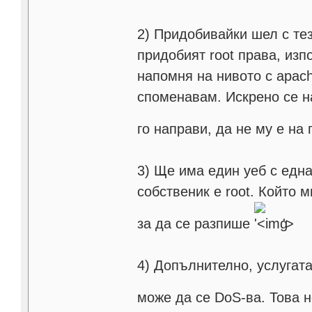
2) Придобивайки шел с те
придобият root права, изп
напомня на нивото с apach
споменавам. Искрено се н
го направи, да не му е на
3) Ще има един уеб с една
собственик е root. Който 
за да се разпише
'>
4) Допълнително, услугата
може да се DoS-ва. Това 