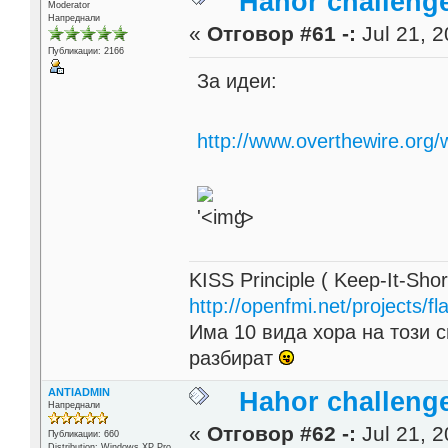
Hahor challenge
Moderator
Напреднали
«
Отговор #61 -:
Jul 21, 2
Публикации: 2166
За идеи:
http://www.overthewire.org
'>
KISS Principle ( Keep-It-Sho
http://openfmi.net/projects/fla
Има 10 вида хора на този с
разбират
ANTIADMIN
Hahor challenge
Напреднали
«
Отговор #62 -:
Jul 21, 2
Публикации: 660
Distribution: Windows XP Pro