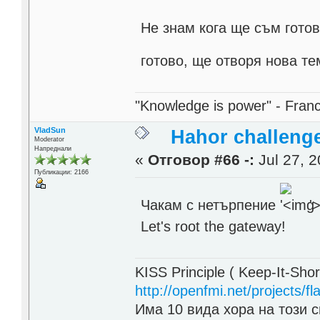
Не знам кога ще съм готов
готово, ще отворя нова т
"Knowledge is power" - Fran
VladSun
Hahor challenge
Moderator
Напреднали
«
Отговор #66 -:
Jul 27, 2
Публикации: 2166
Чакам с нетърпение
'
Let's root the gateway!
KISS Principle ( Keep-It-Sho
http://openfmi.net/projects/fla
Има 10 вида хора на този с