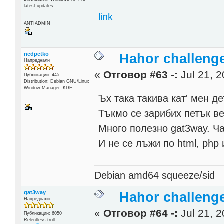
latest updates
link
ANTIADMIN
nedpetko
Hahor challenge
Напреднали
«
Отговор #63 -:
Jul 21, 2
Публикации: 445
Distribution: Debian GNU/Linux
Window Manager: KDE
Ъх така такива кат' мен д
Тъкмо се зарибих петък ве
Много полезно gat3way. Ч
И не се лъжи по html, php 
Debian amd64 squeeze/sid
gat3way
Hahor challenge
Напреднали
«
Отговор #64 -:
Jul 21, 2
Публикации: 6050
Relentless troll