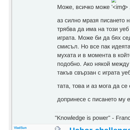
Може, всичко може
'>
аз силно мразя писането н
трябва да има на този уеб
играта. Може би да бях с
смисъл. Но все пак идеят
мухата и в момента в кой
подобно. Ако някой между
такъв свързан с играта у
тата, това и аз мога да се
допринесе с писането му
"Knowledge is power" - Fran
VladSun