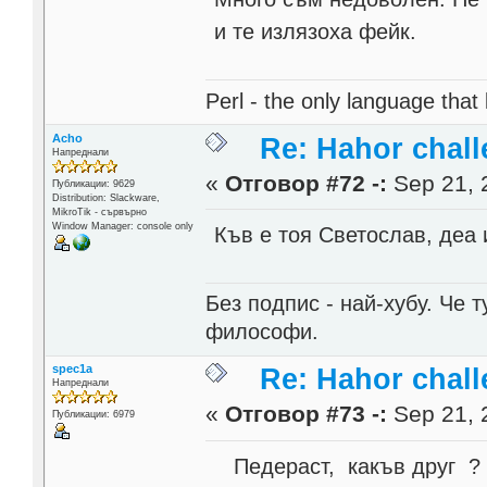
и те излязоха фейк.
Perl - the only language that
Acho
Re: Hahor chall
Напреднали
«
Отговор #72 -:
Sep 21, 
Публикации: 9629
Distribution: Slackware,
MikroTik - сървърно
Window Manager: console only
Къв е тоя Светослав, деа 
Без подпис - най-хубу. Че 
философи.
spec1a
Re: Hahor chall
Напреднали
«
Отговор #73 -:
Sep 21, 
Публикации: 6979
Педераст, какъв друг 