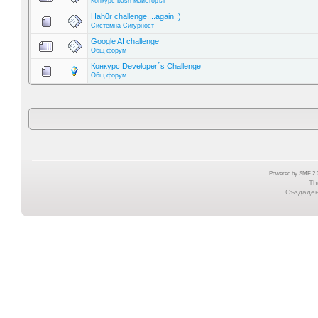
Конкурс bash-майсторът
Hah0r challenge....again :)
Системна Сигурност
Google AI challenge
Общ форум
Конкурс Developer´s Challenge
Общ форум
Powered by SMF 2.0
Th
Създадена