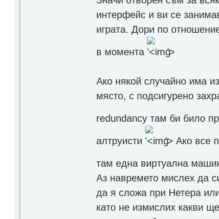
Значи отворен съм за всяк
интерфейс и ви се занима
играта. Дори по отношение
в момента
'>
Ако някой случайно има 
място, с подсигурено захр
redundancy там би било п
алтруисти
'>
Ако все п
там една виртуална машин
Аз навремето мислех да с
да я сложа при Нетера или
като не измислих какви ще