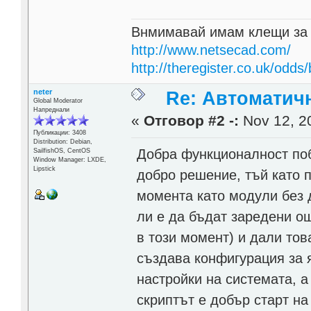
Внмимавай имам клещи за
http://www.netsecad.com/
http://theregister.co.uk/odds/
neter
Re: Автоматичн
Global Moderator
Напреднали
«
Отговор #2 -:
Nov 12, 20
Публикации: 3408
Distribution: Debian,
Добра функционалност поб
SailfishOS, CentOS
Window Manager: LXDE,
Lipstick
добро решение, тъй като п
момента като модули без 
ли е да бъдат заредени о
в този момент) и дали това
създава конфигурация за 
настройки на системата, а
скриптът е добър старт на