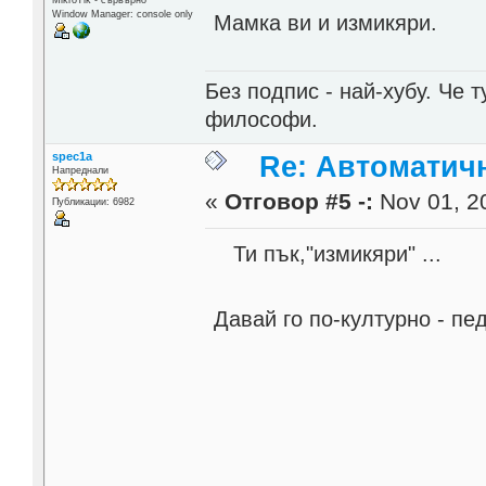
Window Manager: console only
Мамка ви и измикяри.
Без подпис - най-хубу. Че 
философи.
spec1a
Re: Автоматичн
Напреднали
«
Отговор #5 -:
Nov 01, 20
Публикации: 6982
Ти пък,"измикяри" ...
Давай го по-културно - пед