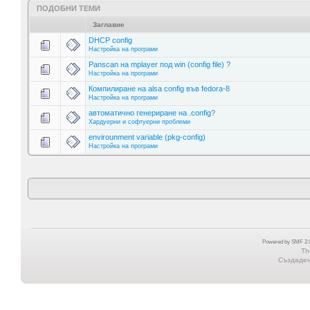
ПОДОБНИ ТЕМИ
Заглавие
DHCP config
Настройка на програми
Panscan на mplayer под win (config file) ?
Настройка на програми
Компилиране на alsa config във fedora-8
Настройка на програми
автоматично генериране на .config?
Хардуерни и софтуерни проблеми
envirounment variable (pkg-config)
Настройка на програми
Powered by SMF 2.0
Th
Създадена