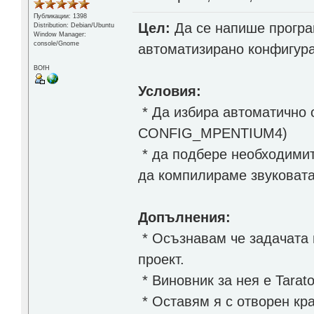
Публикации: 1398
Цел:
Да се напише програ
Distribution: Debian/Ubuntu
Window Manager:
console/Gnome
автоматизирано конфигура
BOfH
Условия:
* Да избира автоматично 
CONFIG_MPENTIUM4)
* да подбере необходимит
да компилираме звуковат
Допълнения:
* Осъзнавам че задачата 
проект.
* Виновник за нея е Tarato
* Оставям я с отворен кра