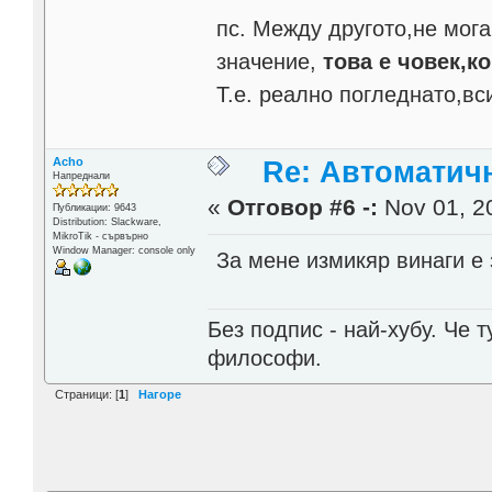
пс. Между другото,не мога
значение,
това е човек,ко
Т.е. реално погледнато,вси
Acho
Re: Автоматичн
Напреднали
«
Отговор #6 -:
Nov 01, 20
Публикации: 9643
Distribution: Slackware,
MikroTik - сървърно
Window Manager: console only
За мене измикяр винаги е 
Без подпис - най-хубу. Че 
философи.
Страници: [
1
]
Нагоре