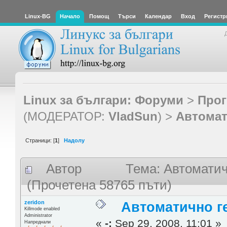
Linux-BG
Начало
Помощ
Търси
Календар
Вход
Регистр
Linux за българи: Форуми
>
Прог
(МОДЕРАТОР:
VladSun
) >
Автомат
Страници: [
1
]
Надолу
Автор
Тема: Автоматич
(Прочетена 58765 пъти)
zeridon
Автоматично ге
Killmode enabled
Administrator
«
-:
Sep 29, 2008, 11:01 »
Напреднали