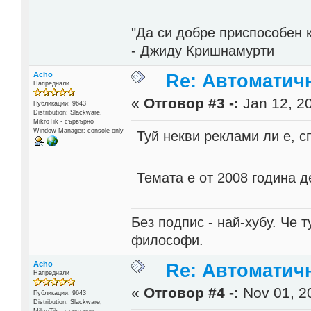
"Да си добре приспособен 
- Джиду Кришнамурти
Acho
Re: Автоматичн
Напреднали
«
Отговор #3 -:
Jan 12, 20
Публикации: 9643
Distribution: Slackware,
MikroTik - сървърно
Window Manager: console only
Туй некви реклами ли е, с
Темата е от 2008 година д
Без подпис - най-хубу. Че 
философи.
Acho
Re: Автоматичн
Напреднали
«
Отговор #4 -:
Nov 01, 20
Публикации: 9643
Distribution: Slackware,
MikroTik - сървърно