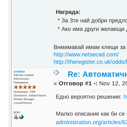
Награда:
* За 3те най добри предл
* Ако има други желаещи д
Внмимавай имам клещи за
http://www.netsecad.com/
http://theregister.co.uk/odds/
zeridon
Re: Автоматичн
Killmode enabled
Administrator
«
Отговор #1 -:
Nov 12, 20
Напреднали
Публикации: 1398
Едно вероятно решение:
h
Distribution: Debian/Ubuntu
Window Manager:
console/Gnome
Малко описание как би се
BOfH
administration.org/articles/6