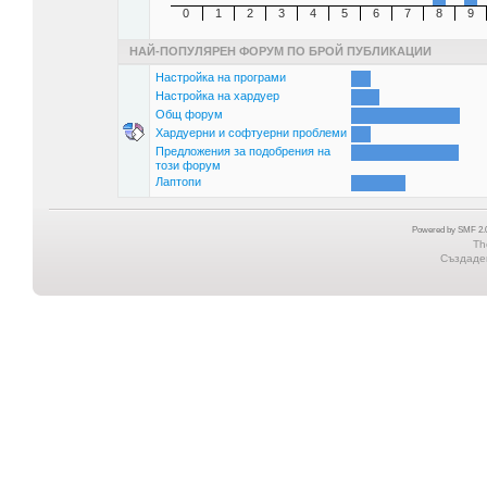
0
1
2
3
4
5
6
7
8
9
НАЙ-ПОПУЛЯРЕН ФОРУМ ПО БРОЙ ПУБЛИКАЦИИ
Настройка на програми
Настройка на хардуер
Общ форум
Хардуерни и софтуерни проблеми
Предложения за подобрения на
този форум
Лаптопи
Powered by SMF 2.0
Th
Създаден