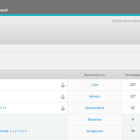
ирай
Добре дошъл/до
Започната от
Отговора
l_fen
237
demon
127
phantomlord
52
3
4
»
Bavarian
4
ителя.
bengazara
74
«
1
2
3
4
5
»