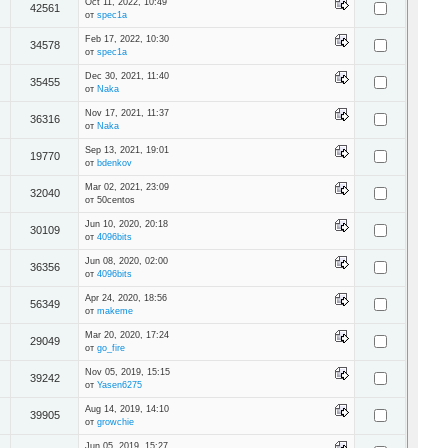
Oct 11, 2022, 10:49
42561
от
spec1a
Feb 17, 2022, 10:30
34578
от
spec1a
Dec 30, 2021, 11:40
35455
от
Naka
Nov 17, 2021, 11:37
36316
от
Naka
Sep 13, 2021, 19:01
19770
от
bdenkov
Mar 02, 2021, 23:09
32040
от 50centos
Jun 10, 2020, 20:18
30109
от
4096bits
Jun 08, 2020, 02:00
36356
от
4096bits
Apr 24, 2020, 18:56
56349
от
makeme
Mar 20, 2020, 17:24
29049
от
go_fire
Nov 05, 2019, 15:15
39242
от
Yasen6275
Aug 14, 2019, 14:10
39905
от
growchie
Jun 05, 2019, 15:27