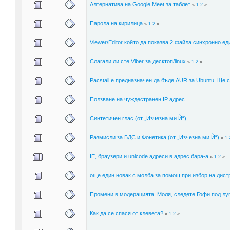
Алтернатива на Google Meet за таблет
«
1
2
»
Парола на кирилица
«
1
2
»
Viewer/Editor който да показва 2 файла синхронно еди
Слагaли ли сте Viber за десктоп/linux
«
1
2
»
Pacstall е предназначен да бъде AUR за Ubuntu. Ще 
Ползване на чуждестранeн IP адрес
Синтетичен глас (от „Изчезна ми Ѝ“)
Размисли за БДС и Фонетика (от „Изчезна ми Ѝ“)
«
1
IE, браузери и unicode адреси в адрес бара-а
«
1
2
»
още един новак с молба за помощ при избор на дист
Промени в модерацията. Моля, следете Гофи под лу
Как да се спася от клевета?
«
1
2
»