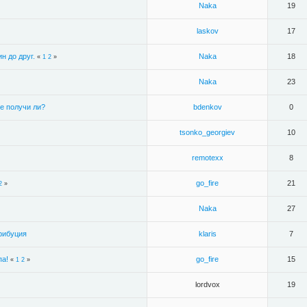
Naka
19
laskov
17
н до друг.
Naka
18
«
1
2
»
Naka
23
се получи ли?
bdenkov
0
tsonko_georgiev
10
remotexx
8
go_fire
21
2
»
Naka
27
рибуция
klaris
7
па!
go_fire
15
«
1
2
»
lordvox
19