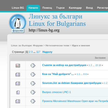
Linux-BG
Начало
Помощ
Търси
Календар
Вход
Регистр
Linux за българи: Форуми
>
Нетехнически теми
>
Идеи и мнения
Страници: [
1
]
2
3
...
117
Надолу
Заглавие
Съвети за избор на дистрибуция
«
1
2
...
15
16
»
Кои са "Най-добрите"....
«
1
2
...
8
9
»
Sources.list за debian базирани дистрибуции
«
1
2
Въпрос относно LPIC-1
Проекта Microinvest Warehouse Open враг на Потреб