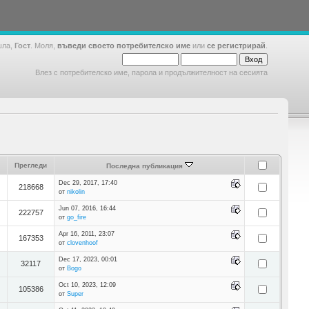
шла,
Гост
. Моля,
въведи своето потребителско име
или
се регистрирай
.
Влез с потребителско име, парола и продължителност на сесията
Прегледи
Последна публикация
Dec 29, 2017, 17:40
218668
от
nikolin
Jun 07, 2016, 16:44
222757
от
go_fire
Apr 16, 2011, 23:07
167353
от
clovenhoof
Dec 17, 2023, 00:01
32117
от
Bogo
Oct 10, 2023, 12:09
105386
от
Super