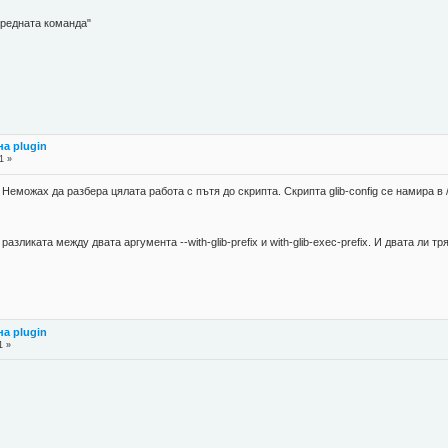
предната команда"
а plugin
1 »
еможах да разбера цялата работа с пътя до скрипта. Скрипта glib-config се намира в /op
азликата между двата аргумента --with-glib-prefix и with-glib-exec-prefix. И двата ли т
а plugin
1 »