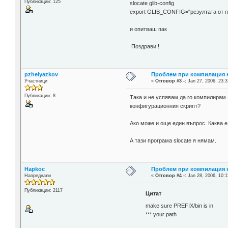
Публикации: 125
slocate glib-config
export GLIB_CONFIG="резултата от 
и опитваш пак
Поздрави !
pzhelyazkov
Проблем при компилация н
Участници
«
Отговор #3 -:
Jan 27, 2006, 23:3
Публикации: 8
Така и не успявам да го компилирам. Н
конфигурационния скрипт?
Ако може и още един въпрос. Каква е р
А тази програма slocate я нямам.
Hapkoc
Проблем при компилация н
Напреднали
«
Отговор #4 -:
Jan 28, 2006, 10:1
Публикации: 2117
Цитат
make sure PREFIX/bin is in
*** your path