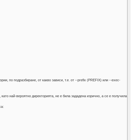
ории, по подразбиране, от какво зависи, т.е. от --prefix (PREFIX) или --exec-
bin, като най-вероятно директорията, не е била зададена изрично, а се е получила
са: