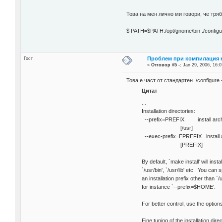
Това на мен лично ми говори, че тря
$ PATH=$PATH:/opt/gnome/bin ./configu
Проблем при компилация н
Гост
«
Отговор #5 -:
Jan 29, 2006, 16:0
Това е част от стандартен ./configure
Цитат
...
Installation directories:
--prefix=PREFIX install archit
[/usr]
--exec-prefix=EPREFIX install a
[PREFIX]
By default, `make install' will install
`/usr/bin', `/usr/lib' etc. You can 
an installation prefix other than `/u
for instance `--prefix=$HOME'.
For better control, use the option
Fine tuning of the installation dire