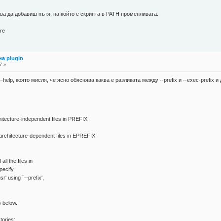
бва да добавиш пътя, на който е скрипта в PATH променливата.
re
а plugin
7 »
 --help, която мисля, че ясно обяснява каква е разликата между --prefix и --exec-prefi
ecture-independent files in PREFIX
rchitecture-dependent files in EPREFIX
 all the files in
specify
sr' using `--prefix',
s below.
ctories: