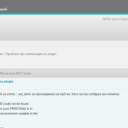
ирай
Добре дошъл/до
ми
>
Проблем при компилация на plugin
(Прочетена 9977 пъти)
а plugin
n за xmms - out_lame за просвирване на mp3-ки. Като пусна configure ми изписва:
LIB could not be found
ke sure PREFIX/bin is in
environment variable to the