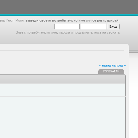
шла,
Гост
. Моля,
въведи своето потребителско име
или
се регистрирай
.
Влез с потребителско име, парола и продължителност на сесията
« назад
напред »
ИЗПЕЧАТАЙ