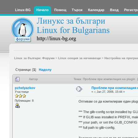
Linux-BG
Начало
Помощ
Търси
Календар
Вход
Регистр
Linux за българи: Форуми
>
Linux секция за начинаещи
>
Настройка на програ
Страници: [
1
]
Надолу
Автор
Тема: Проблем при компилация на plugin 
pzhelyazkov
Проблем при компилация н
Участници
«
-:
Jan 27, 2006, 15:44 »
Публикации: 8
Оптивам се да компилирам един plugi
*** The glib-config script installed by G
*** If GLIB was installed in PREFIX, ma
*** your path, or set the GLIB_CONFIG 
*** full path to glib-config.