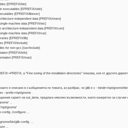
es [EPREFIX/bin]
executables [EPREFIX/sbin]
utables [EPREFIX/libexec]
tecture-independent data [PREFIX/share]
ngle-machine data [PREFIX/etc]
 architecture-independent data [PREFIX/com]
single-machine data [PREFIX/var]
ries [EPREFIX/lib]
s [PREFIX/include]
es for non-gcc [/usr/include]
ion [PREFIX/info]
ation [PREFIX/man]
IX:=PREFIX, a "Fine tuning of the installation directories" показва, коя от другите директ
ка, както е описано в съобщенията по темата, аз разбрах, че glib е с --bindir=/opt/gnome/
 --prefix=/opt/gnome .
ациония скрипт на out_lame, предлага няколко възможности, които конкретно за случая 
/gnome' ...
x='/opt/gnome'
onfig ./configure ...
gnome/bin/glib-config ...
re ...