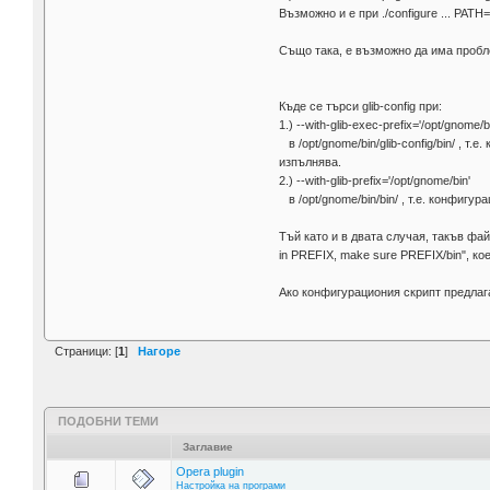
Възможно и е при ./configure ... PATH
Също така, е възможно да има пробле
Къде се търси glib-config при:
1.) --with-glib-exec-prefix='/opt/gnome/bi
в /opt/gnome/bin/glib-config/bin/ , т
изпълнява.
2.) --with-glib-prefix='/opt/gnome/bin'
в /opt/gnome/bin/bin/ , т.е. конфигур
Тъй като и в двата случая, такъв фай
in PREFIX, make sure PREFIX/bin", к
Ако конфигурациония скрипт предлагаше,
Страници: [
1
]
Нагоре
ПОДОБНИ ТЕМИ
Заглавие
Opera plugin
Настройка на програми