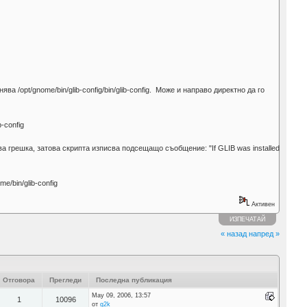
ва /opt/gnome/bin/glib-config/bin/glib-config. Може и направо директно да го
-config
ава грешка, затова скрипта изписва подсещащо съобщение: "If GLIB was installed
e/bin/glib-config
Активен
ИЗПЕЧАТАЙ
« назад
напред »
Отговора
Прегледи
Последна публикация
May 09, 2006, 13:57
1
10096
от
g2k