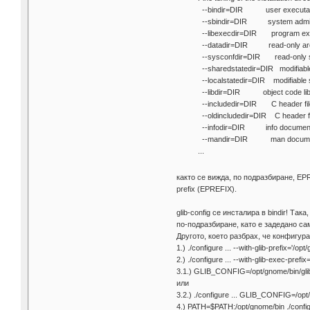
--bindir=DIR user executabl
--sbindir=DIR system admin 
--libexecdir=DIR program exec
--datadir=DIR read-only archi
--sysconfdir=DIR read-only si
--sharedstatedir=DIR modifiable
--localstatedir=DIR modifiable 
--libdir=DIR object code libra
--includedir=DIR C header file
--oldincludedir=DIR C header fil
--infodir=DIR info documentat
--mandir=DIR man document
...
както се вижда, по подразбиране, EPREF
prefix (EPREFIX).
glib-config се инсталира в bindir! Та
по-подразбиране, като е задедано само
Другото, което разбрах, че конфигур
1.) ./configure ... --with-glib-prefix='/opt
2.) ./configure ... --with-glib-exec-prefi
3.1.) GLIB_CONFIG=/opt/gnome/bin/glib-c
или
3.2.) ./configure ... GLIB_CONFIG=/opt/
4.) PATH=$PATH:/opt/gnome/bin ./configu