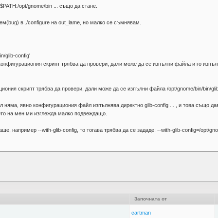
=$PATH:/opt/gnome/bin ... също да стане.
м(bug) в ./configure на out_lame, но малко се съмнявам.
n/glib-config'
.е. конфигурациония скрипт трябва да провери, дали може да се изпълни файла и го изпълня
ациония скрипт трябва да провери, дали може да се изпълни файла /opt/gnome/bin/bin/glib
л няма, явно конфигурациония файл изпълнява директно glib-config ... , и това също д
оето на мен ми изглежда малко подвеждащо.
 например --with-glib-config, то тогава трябва да се зададе: --with-glib-config=/opt/gnom
Започната от
cartman