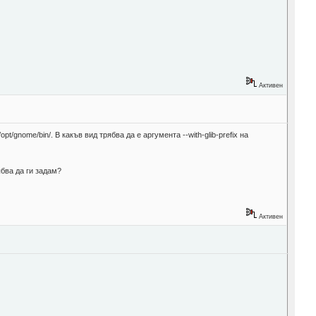
Активен
t/gnome/bin/. В какъв вид трябва да е аргумента --with-glib-prefix на
рябва да ги задам?
Активен