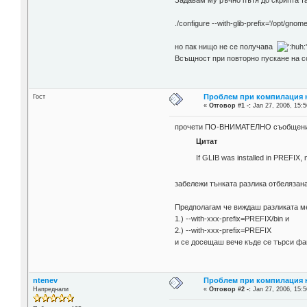
Задавам му ръчно пътя до скрипта т
./configure --with-glib-prefix='/opt/gnome
но пак нищо не се получава
Всъщност при повторно пускане на co
Проблем при компилация н
Гост
«
Отговор #1 -:
Jan 27, 2006, 15:5
прочети ПО-ВНИМАТЕЛНО съобщени
Цитат
If GLIB was installed in PREFIX,
забележи тънката разлика отбелязана
Предполагам че виждаш разликата м
1.) --with-xxx-prefix=PREFIX/bin и
2.) --with-xxx-prefix=PREFIX
и се досещаш вече къде се търси фай
ntenev
Проблем при компилация н
Напреднали
«
Отговор #2 -:
Jan 27, 2006, 15:5