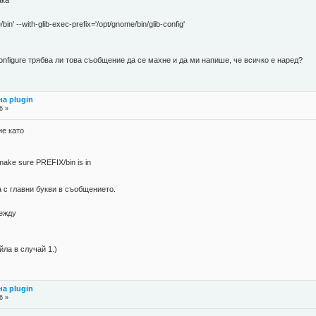
ака
/bin' --with-glib-exec-prefix='/opt/gnome/bin/glib-config'
nfigure трябва ли това съобщение да се махне и да ми напише, че всичко е наред?
а plugin
6 »
е като
 make sure PREFIX/bin is in
 с главни букви в съобщението.
ежду
ла в случай 1.)
а plugin
6 »