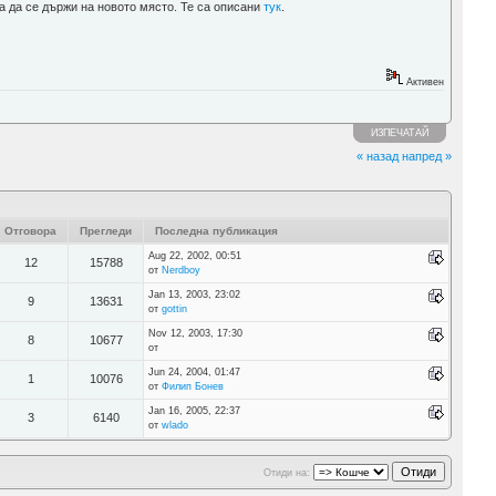
ва да се държи на новото място. Те са описани
тук
.
Активен
ИЗПЕЧАТАЙ
« назад
напред »
Отговора
Прегледи
Последна публикация
Aug 22, 2002, 00:51
12
15788
от
Nerdboy
Jan 13, 2003, 23:02
9
13631
от
gottin
Nov 12, 2003, 17:30
8
10677
от
Jun 24, 2004, 01:47
1
10076
от
Филип Бонев
Jan 16, 2005, 22:37
3
6140
от
wlado
Отиди на: