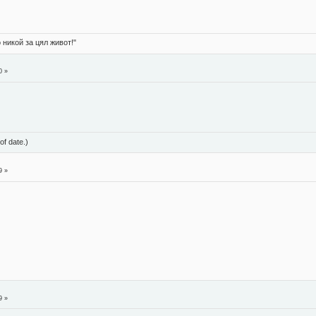
 никой за цял живот!"
0 »
of date.)
9 »
9 »