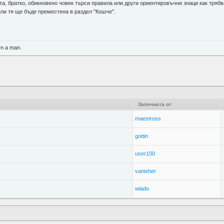
ата, братко, обикновено човек търси правила или други ориентировъчни знаци как тряб
или тя ще бъде преместена в раздел "Кошче".
rn a man.
Започната от
maestross
gottin
user100
vanisher
wlado