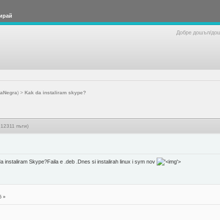
ирай
Добре дошъл/до
taNegra
) >
Kak da instaliram skype?
 12311 пъти)
 instaliram Skype?Faila e .deb .Dnes si instalirah linux i sym nov
'>
5 »