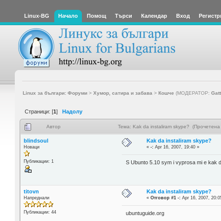
Linux-BG
Начало
Помощ
Търси
Календар
Вход
Регистр
Linux за българи: Форуми
>
Хумор, сатира и забава
>
Кошче
(МОДЕРАТОР:
Gat
Страници: [
1
]
Надолу
Автор
Тема: Kak da instaliram skype? (Прочетена
blindsoul
Kak da instaliram skype?
Новаци
«
-:
Apr 16, 2007, 19:40 »
Публикации: 1
S Ubunto 5.10 sym i vyprosa mi e kak da
titovn
Kak da instaliram skype?
Напреднали
«
Отговор #1 -:
Apr 16, 2007, 20:0
Публикации: 44
ubuntuguide.org