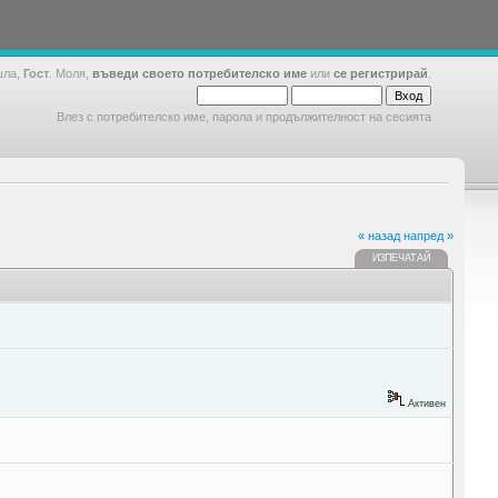
шла,
Гост
. Моля,
въведи своето потребителско име
или
се регистрирай
.
Влез с потребителско име, парола и продължителност на сесията
« назад
напред »
ИЗПЕЧАТАЙ
Активен