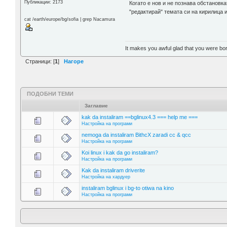
Публикации: 2173
Когато е нов и не познава обстановк
"редактирай" темата си на кирилица 
cat /earth/europe/bg/sofia | grep Nacamura
It makes you awful glad that you were bo
Страници: [
1
]
Нагоре
ПОДОБНИ ТЕМИ
Заглавие
kak da instaliram ==bglinux4.3 === help me ===
Настройка на програми
nemoga da instaliram BithcX zaradi cc & qcc
Настройка на програми
Koi linux i kak da go instaliram?
Настройка на програми
Kak da instaliram driverite
Настройка на хардуер
instaliram bglinux i bg-to otiwa na kino
Настройка на програми