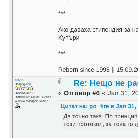
***
Aко даваха стипендия за н
Kупъри
***
Reborn since 1998 || 15.09.2
staco
Re: Нещо не ра
Напреднали
«
Отговор #6 -:
Jan 31, 20
Публикации: 72
Distribution: Ubuntu, Debian
Window Manager: Gnome
Цитат на: go_fire в Jan 31,
Да точно така. По принцип
този протокол, за това го 