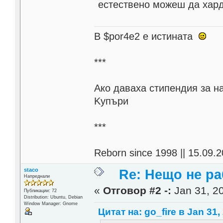
естествено можеш да хард
В $por4e2 e истината
***
Aко даваха стипендия за н
Kупъри
***
Reborn since 1998 || 15.09.2
staco
Re: Нещо не ра
Напреднали
«
Отговор #2 -:
Jan 31, 20
Публикации: 72
Distribution: Ubuntu, Debian
Window Manager: Gnome
Цитат на: go_fire в Jan 31,