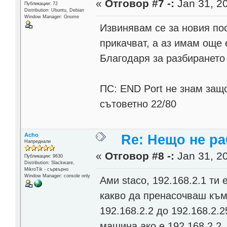
«
Отговор #7 -:
Jan 31, 20
Публикации: 72
Distribution: Ubuntu, Debian
Window Manager: Gnome
Извинявам се за новия пос
прикачват, а аз имам още 
Благодаря за разбирането
ПС: END Port не знам защо
сътоветно 22/80
Acho
Re: Нещо не ра
Напреднали
«
Отговор #8 -:
Jan 31, 20
Публикации: 9630
Distribution: Slackware,
MikroTik - сървърно
Window Manager: console only
Ами staco, 192.168.2.1 ти
какво да пренасочваш към
192.168.2.2 до 192.168.2.
машина ако е 192.168.2.2,