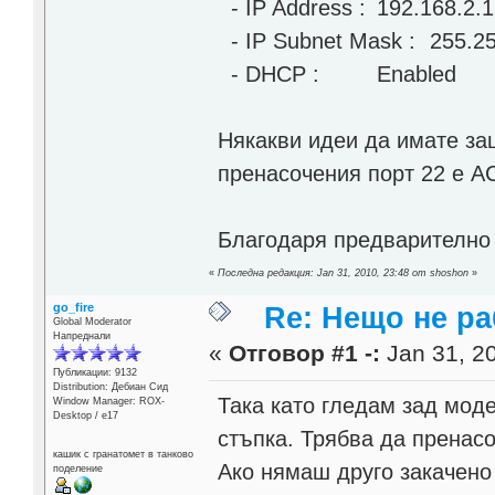
- IP Address :
192.168.2.1
- IP Subnet Mask :
255.2
- DHCP :
Enabled
Някакви идеи да имате защ
пренасочения порт 22 е AC
Благодаря предварителн
«
Последна редакция: Jan 31, 2010, 23:48 от shoshon
»
go_fire
Re: Нещо не ра
Global Moderator
Напреднали
«
Отговор #1 -:
Jan 31, 20
Публикации: 9132
Distribution: Дебиан Сид
Така като гледам зад мод
Window Manager: ROX-
Desktop / е17
стъпка. Трябва да пренасо
кашик с гранатомет в танково
Ако нямаш друго закачено
поделение