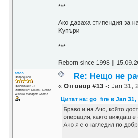
***
Aко даваха стипендия за н
Kупъри
***
Reborn since 1998 || 15.09.2
staco
Re: Нещо не ра
Напреднали
«
Отговор #13 -:
Jan 31, 
Публикации: 72
Distribution: Ubuntu, Debian
Window Manager: Gnome
Цитат на: go_fire в Jan 31,
Браво и на Ачо, който дос
операция, както виждаш е 
Ачо я е онагледил по-добр