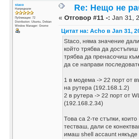
staco
Re: Нещо не ра
Напреднали
«
Отговор #11 -:
Jan 31, 2
Публикации: 72
Distribution: Ubuntu, Debian
Window Manager: Gnome
Цитат на: Acho в Jan 31, 2
Staco, няма значение дали
който трябва да достъпи
трябва да пренасочиш към 
да се направи последоват
1 в модема -> 22 порт от
на рутера (192.168.1.2)
2 в рутера -> 22 порт от W
(192.168.2.34)
Това са 2-те стъпки, които
тестваш, дали се конектв
имаш shell accaunt някъде