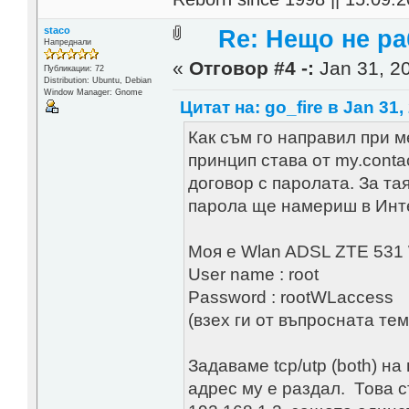
staco
Re: Нещо не ра
Напреднали
«
Отговор #4 -:
Jan 31, 20
Публикации: 72
Distribution: Ubuntu, Debian
Window Manager: Gnome
Цитат на: go_fire в Jan 31,
Как съм го направил при м
принцип става от my.conta
договор с паролата. За та
парола ще намериш в Интер
Моя е Wlan ADSL ZTE 531 
User name : root
Password : rootWLaccess
(взех ги от въпросната тем
Задаваме tcp/utp (both) на
адрес му е раздал. Това ст