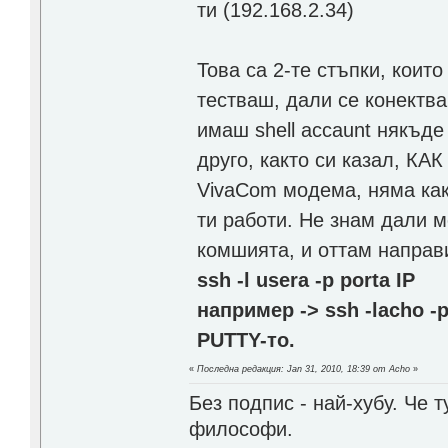
ти (192.168.2.34)
Това са 2-те стъпки, коит
тестваш, дали се конектв
имаш shell accaunt някъде
друго, както си казал, 
VivaCom модема, няма ка
ти работи. Не знам дали м
комшията, и оттам направи
ssh -l usera -p porta IP
например -> ssh -lacho -
PUTTY-то.
«
Последна редакция: Jan 31, 2010, 18:39 от Acho
»
Без подпис - най-хубу. Че 
философи.