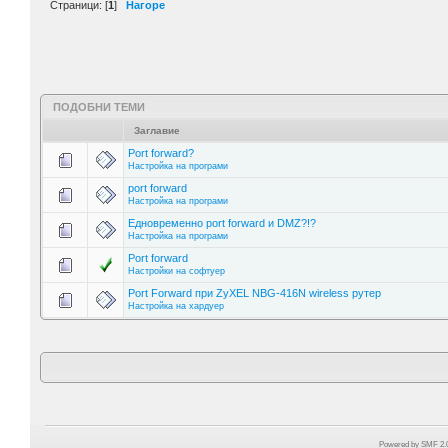
Страници: [
1
]
Нагоре
ПОДОБНИ ТЕМИ
Заглавие
Port forward?
Настройка на програми
port forward
Настройка на програми
Едновременно port forward и DMZ?!?
Настройка на програми
Port forward
Настройки на софтуер
Port Forward при ZyXEL NBG-416N wireless рутер
Настройка на хардуер
Powered by SMF 2.0