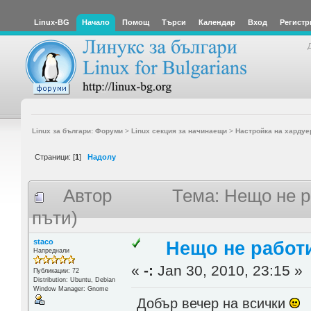
Linux-BG
Начало
Помощ
Търси
Календар
Вход
Регистр
Linux за българи: Форуми
>
Linux секция за начинаещи
>
Настройка на хардуе
Страници: [
1
]
Надолу
Автор
Тема: Нещо не р
пъти)
staco
Нещо не работи
Напреднали
«
-:
Jan 30, 2010, 23:15 »
Публикации: 72
Distribution: Ubuntu, Debian
Window Manager: Gnome
Добър вечер на всички