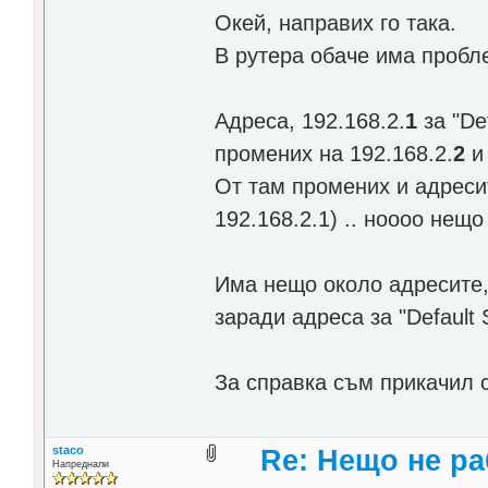
Окей, направих го така.
В рутера обаче има пробл
Адреса, 192.168.2.
1
за "De
промених на 192.168.2.
2
и 
От там промених и адресит
192.168.2.1) .. ноооо нещо
Има нещо около адресите, 
заради адреса за "Default
За справка съм прикачил 
staco
Re: Нещо не ра
Напреднали