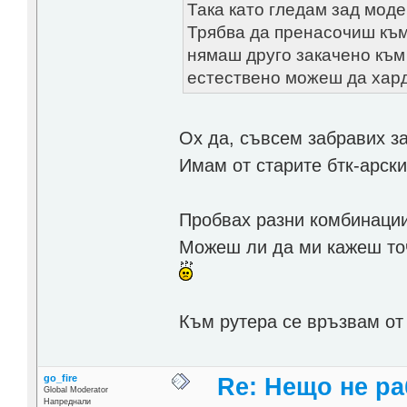
Така като гледам зад мод
Трябва да пренасочиш към 
нямаш друго закачено към
естествено можеш да хард
Ох да, съвсем забравих за
Имам от старите бтк-арски
Пробвах разни комбинации
Можеш ли да ми кажеш точ
Към рутера се връзвам о
go_fire
Re: Нещо не ра
Global Moderator
Напреднали