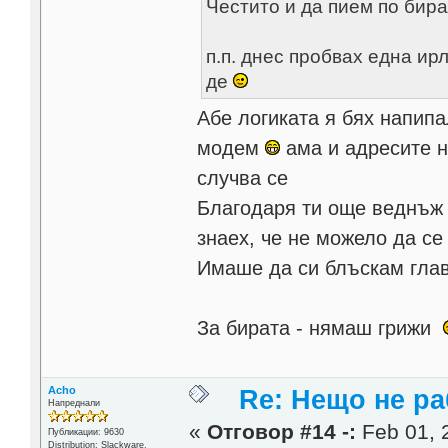
Честито и да пием по бир
п.п. днес пробвах една ир
де
Aбе логиката я бях напипа
модем
ама и адресите н
случва се
Благодаря ти още веднъж и
знаех, че не можело да с
Имаше да си блъскам гла
За бирата - нямаш грижи
Acho
Re: Нещо не ра
Напреднали
«
Отговор #14 -:
Feb 01, 
Публикации: 9630
Distribution: Slackware,