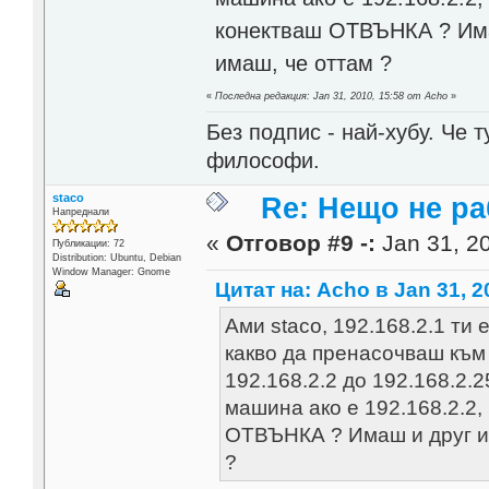
конектваш ОТВЪНКА ? Имаш
имаш, че оттам ?
«
Последна редакция: Jan 31, 2010, 15:58 от Acho
»
Без подпис - най-хубу. Че 
философи.
staco
Re: Нещо не ра
Напреднали
«
Отговор #9 -:
Jan 31, 20
Публикации: 72
Distribution: Ubuntu, Debian
Window Manager: Gnome
Цитат на: Acho в Jan 31, 2
Ами staco, 192.168.2.1 ти
какво да пренасочваш към
192.168.2.2 до 192.168.2.
машина ако е 192.168.2.2,
ОТВЪНКА ? Имаш и друг инт
?