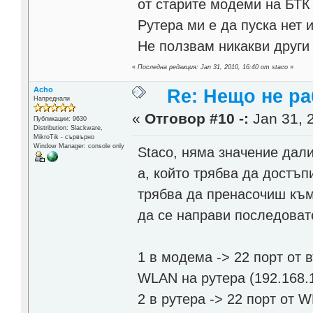
от старите модеми на БТК 
Рутера ми е да пуска нет 
Не ползвам никакви друг
«
Последна редакция: Jan 31, 2010, 16:40 от staco
»
Acho
Re: Нещо не ра
Напреднали
«
Отговор #10 -:
Jan 31, 
Публикации: 9630
Distribution: Slackware,
MikroTik - сървърно
Window Manager: console only
Staco, няма значение дали
а, който трябва да достъ
трябва да пренасочиш към 
да се направи последоват
1 в модема -> 22 порт от
WLAN на рутера (192.168.1
2 в рутера -> 22 порт от 