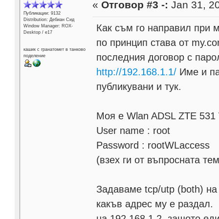
«
Отговор #3 -:
Jan 31, 20
Публикации: 9132
Distribution: Дебиан Сид
Как съм го направил при 
Window Manager: ROX-
Desktop / е17
по принцип става от my.co
кашик с гранатомет в танково
последния договор с парол
поделение
http://192.168.1.1/
Име и па
публикувани и тук.
Моя е Wlan ADSL ZTE 531 
User name : root
Password : rootWLaccess
(взех ги от въпросната тем
Задаваме tcp/utp (both) н
какъв адрес му е раздал. 
на 192.168.1.2, защото ед