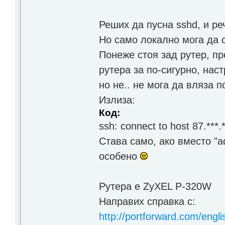
Реших да пусна sshd, и ре
Но само локално мога да 
Понеже стоя зад рутер, пр
рутера за по-сигурно, наст
но не.. не мога да вляза п
Излиза:
Код:
ssh: connect to host 87.***.
Става само, ако вместо "ad
особено
Рутера е ZyXEL P-320W
Направих справка с:
http://portforward.com/eng