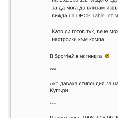
за да мога да влизам извъ
вижда на DHCP Table от м
Като си готов тук, вече м
настроики към компа.
В $por4e2 e истината
***
Aко даваха стипендия за н
Kупъри
***
Reborn since 1998 || 15.09.2