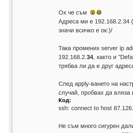
Ох че съм
Адреса ми е 192.168.2.34 (
значи всичко е ок:)/
Така промених server ip ad
192.168.2.
34
, както и "Def
трябва ли да е друг адрес
След apply-ването на наст
случай, пробвах да вляза 
Код:
ssh: connect to host 87.126.
Не съм много сигурен дали