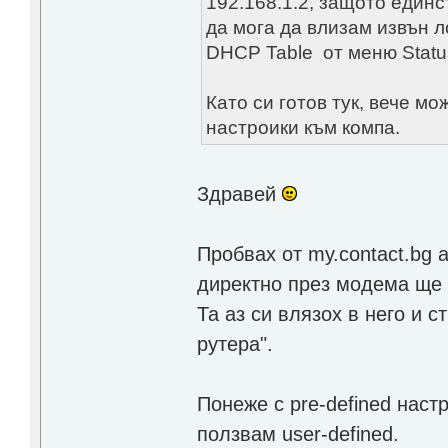
192.168.1.2, защото единс
да мога да влизам извън л
DHCP Table от меню Statu
Като си готов тук, вече м
настроики към компа.
Здравей
Пробвах от my.contact.bg 
директно през модема ще 
Та аз си влязох в него и с
рутера".
Понеже с pre-defined наст
ползвам user-defined.