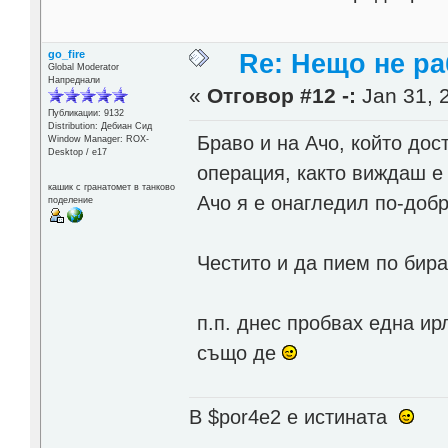
go_fire
Re: Нещо не ра
Global Moderator
Напреднали
«
Отговор #12 -:
Jan 31, 
Публикации: 9132
Distribution: Дебиан Сид
Браво и на Ачо, който дос
Window Manager: ROX-
Desktop / е17
операция, както виждаш е 
кашик с гранатомет в танково
Ачо я е онагледил по-добр
поделение
Честито и да пием по бир
п.п. днес пробвах една ир
също де
В $por4e2 e истината