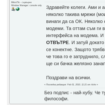
MikroTik - сървърно
Window Manager: console only
Здравейте колеги. Ами и а
няколко такива мрежи (мо
винаги да са ОК. Няколко 
модеми. Та оттам съм ги в
интерфейса на модема. И
ОТВЪТРЕ
. И затуй докат
се конектне. Защото тряб
че това го е затруднило, с
ще си бачка желязно занап
Поздрави на всички.
«
Последна редакция: Feb 01, 2010, 11:21 от Acho
»
Без подпис - най-хубу. Че 
философи.