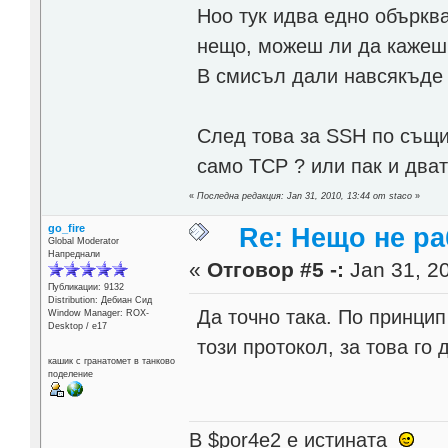
Ноо тук идва едно объркв
нещо, можеш ли да кажеш д
В смисъл дали навсякъде 
След това за SSH по същия
само TCP ? или пак и два
«
Последна редакция: Jan 31, 2010, 13:44 от staco
»
go_fire
Re: Нещо не ра
Global Moderator
Напреднали
«
Отговор #5 -:
Jan 31, 20
Публикации: 9132
Distribution: Дебиан Сид
Да точно така. По принцип
Window Manager: ROX-
Desktop / е17
този протокол, за това го 
кашик с гранатомет в танково
поделение
В $por4e2 e истината