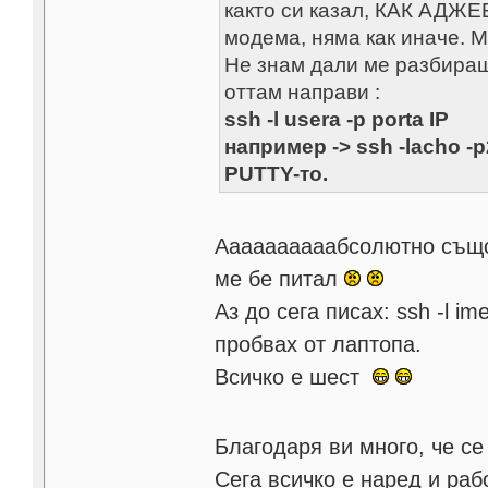
както си казал, КАК АДЖ
модема, няма как иначе. 
Не знам дали ме разбираш 
оттам направи :
ssh -l usera -p porta IP
например -> ssh -lacho -
PUTTY-то.
Аааааааааабсолютно същот
ме бе питал
Аз до сега писах: ssh -l i
пробвах от лаптопа.
Всичко е шест
Благодаря ви много, че с
Сега всичко е наред и ра