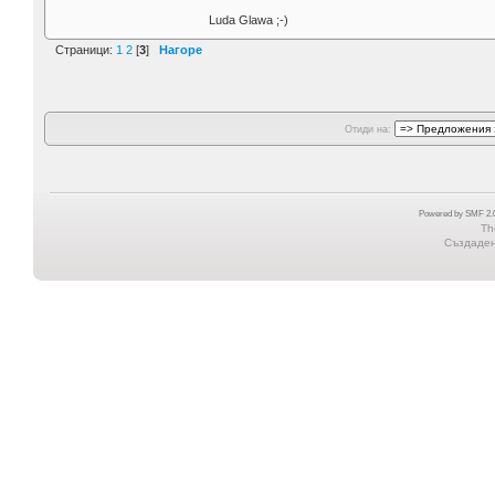
Luda Glawa ;-)
Страници:
1
2
[
3
]
Нагоре
Отиди на:
Powered by SMF 2.0
Th
Създадена