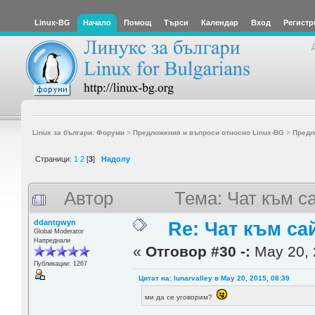
Linux-BG
Начало
Помощ
Търси
Календар
Вход
Регистр
Linux за българи: Форуми
>
Предложения и въпроси относно Linux-BG
>
Предл
Страници:
1
2
[
3
]
Надолу
Автор
Тема: Чат към с
ddantgwyn
Re: Чат към са
Global Moderator
Напреднали
«
Отговор #30 -:
May 20, 
Публикации: 1267
Цитат на: lunarvalley в May 20, 2015, 08:39
ми да се уговорим?