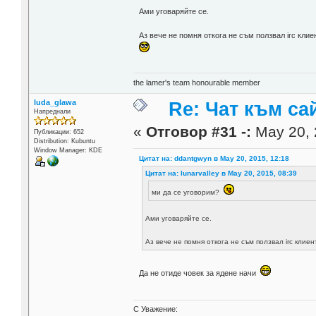
Ами уговаряйте се.
Аз вече не помня откога не съм ползвал irc кли
the lamer's team honourable member
luda_glawa
Re: Чат към са
Напреднали
«
Отговор #31 -:
May 20, 
Публикации: 652
Distribution: Kubuntu
Window Manager: KDE
Цитат на: ddantgwyn в May 20, 2015, 12:18
Цитат на: lunarvalley в May 20, 2015, 08:39
ми да се уговорим?
Ами уговаряйте се.
Аз вече не помня откога не съм ползвал irc кли
Да не отиде човек за ядене начи
С Уважение: