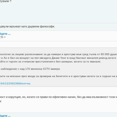
стували ?
 цървули мрънкат като дървени философи.
ците ...
:51 »
хнологии за лицево разпознаване за да намери и арестува мъж сред тълпа от 60 000 души
н Ао е бил на концерт на поп звездата Джаки Чонг в град Нанчанг миналия уикенд когато
ойто е търсен за стопански престъпления е бил шокиран, когато са го хванали.
о наблюдение с над 170 милиона CCTV камери.
ите на влизане през входа за проверка на билетите и е арестуван когато си е седнал на 
=18/04/13/206239&from=rss
ост и корупция, но, когато се прави по ефективен начин, без да има възможност този 
!
ците ...