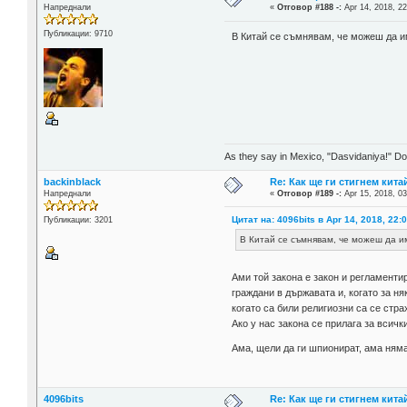
Напреднали
«
Отговор #188 -:
Apr 14, 2018, 22
Публикации: 9710
В Китай се съмнявам, че можеш да им
As they say in Mexico, "Dasvidaniya!" Dow
backinblack
Re: Как ще ги стигнем китай
Напреднали
«
Отговор #189 -:
Apr 15, 2018, 03
Цитат на: 4096bits в Apr 14, 2018, 22:
Публикации: 3201
В Китай се съмнявам, че можеш да им
Ами той закона е закон и регламентир
граждани в държавата и, когато за ня
когато са били религиозни са се стра
Ако у нас закона се прилага за всич
Ама, щели да ги шпионират, ама нямало
4096bits
Re: Как ще ги стигнем китай