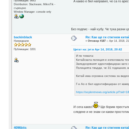
Публикации: 9643
А какво е бил направил, че са го аре
Distribution: Slackware, MikroTik -
сървърно
Window Manager: console only
Без подпис - най-хубу. Че тука разни
backinblack
Re: Как ще ги стигнем китай
Напреднали
«
Отговор #187 -:
Apr 14, 2018, 21
Цитат на: jet в Apr 14, 2018, 20:42
Публикации: 3201
И по темата:
Китайската полиция е използвала те
Заподозряният идентифициран като г-
Полицията твърди, че 31 годишния, к
Китай има огромна система за виде
Г-н Ао е бил идентифициран от камер
https://soylentnews.org/article.pl?sid
И сега какво?
? Ще борим престъпн
следене и не знам си какви простотии
4096bits
Re: Как ще ги стигнем китай