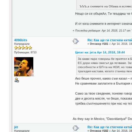
ЪЪЪ,а снимките на Обама в ислямс
Нещо си се объркАл. Ти твърдиш че 
И от кога снимките в интернет озна
«
Последна редакция: Apr 14, 2018, 21:17 от
4096bits
Re: Как ще ги стигнем китай
Напреднали
«
Отговор #181 -:
Apr 14, 2018, 19
Цитат на: jet в Apr 14, 2018, 18:44
Публикации: 9710
За какви пари говориш бе приятел в Б
ЕС дори няма смисъл да почваме. Зат
способности и БП-та на НОИ, но това
трагедия настава, когато станеш пен
Ако беше прочел, какво съм казал – 
Не сравнявам заплатите в България с
Само за твое сведение, понеже гово
две и десета мисля, че беше, показв
трябва съотношението при нас на тези
As they say in Mexico, "Dasvidaniya!" Dow
jet
Re: Как ще ги стигнем китай
Напреднали
«
Отговор #182 -:
Apr 14, 2018, 19