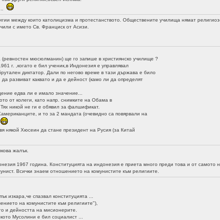
...
игии между които католицизма и протестанството. Обществените училища нямат религиозе
учили с името Св. Франциск от Асизи.
(ревностен мюсюлманин) ще го запише в християнско училище ?
61 г. ,когато е бил ученик,в Индонезия е управлявал
рутален диктатор. Дали по негово време в тази държава е било
да развиват каквато и да е дейност (камо ли да определят
?
ение едва ли е имало значение...
о от колеги, като напр. снимките на Обама в
Тях никой не ги е обявил за фалшификат.
мериканците, и то за 2 мандата (очевидно са повярвали на
)
я някой Хюсеин да стане президент на Русия (за Китай
кова жалък.
онезия 1967 година. Конституцията на индонезия e приета много преди това и от самото 
унист. Всички знаем отношението на комунистите към религиите.
к изкара,че спазвал конституцията ...
нието на комунистите към религиите"),
то и дейността на мисионерите.
кото Мусолини е бил социалист ...