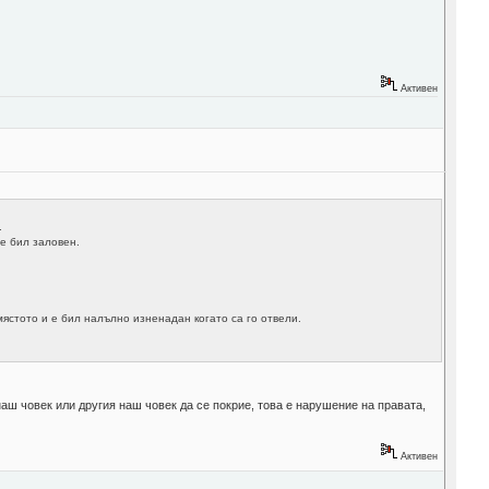
Активен
.
 е бил заловен.
мястото и е бил налълно изненадан когато са го отвели.
наш човек или другия наш човек да се покрие, това е нарушение на правата,
Активен