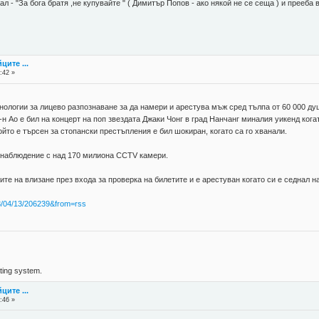
ал - "За бога братя ,не купувайте " ( Димитър Попов - ако някой не се сеща ) и прееб
ците ...
:42 »
нологии за лицево разпознаване за да намери и арестува мъж сред тълпа от 60 000 ду
н Ао е бил на концерт на поп звездата Джаки Чонг в град Нанчанг миналия уикенд когат
ойто е търсен за стопански престъпления е бил шокиран, когато са го хванали.
 наблюдение с над 170 милиона CCTV камери.
те на влизане през входа за проверка на билетите и е арестуван когато си е седнал на
=18/04/13/206239&from=rss
ing system.
ците ...
:46 »