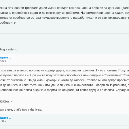
ик на бизнеса би трябвало да си имаш на идея как плащаш на себе си за да знаеш дали 
пателна способност водят и до много други проблеми. Например изтичане на кадри, тр
най-големия проблем си остава неудовлетворението на работника - и от там омагьосани
проблемите.
ing system.
ците ...
:06 »
 спомена са и много по-опасни поради друга, по-опасна причина. Ти го спомена. Покуп
е раздели с парите си. При ниска покупателна способност най-сигурно е "оцеляването" 
вече от оцеляване. За да имаш доходи, с които да живееш, трябва много добре пресме
и да не изгони клиентите, но и пък да не ги изгони и качеството. Говоря за търговията
 способност се влиза в криза с форма на спирала, от която трудно се излиза. Страда ц
4096bits
»
n there, that's two vidaniyas.
ците ...
:38 »