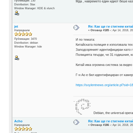
Публикации: 230
Мда , навремето един идиот беше каз
Distribution: Slax
Window Manager: KDE & xlunch
jet
Re: Как ще ги стигнем китай
Напреднали
«
Отговор #185 -:
Apr 14, 2018, 20
Публикации: 3470
И по темата:
Distribution: debian
Китайската полиция е използвала тех
Window Manager: kde
Заподозряният идентифициран като г-
Полицията твърди, че 31 годишния, к
Китай има огромна система за видео
Г-н Ао е бил идентифициран от камери
https://soylentnews.org/article.pl?sid
..⢀⣴⠾⠻⢶⣦⠀
⣾⠁⢠⠒⠀⣿⡁
⢿⡄⠘⠷⠚⠋
⠈⠳⣄⠀⠀⠀⠀ Debian, the universal operat
Acho
Re: Как ще ги стигнем китай
Напреднали
«
Отговор #186 -:
Apr 14, 2018, 20