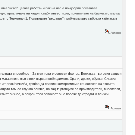
има "исап" цялата работа- и пак на час е по-добрия показател.
удно привличане на кадри, слаби инвестиции, привличане на бизнеси с малка
я кръг с Терминал 1. Политиците "решават" проблема като събраха каймака в
Активен
ателната способност. За мен това е основен фактор. Всякаква търговия зависи
на магазините със стоки първа необходимост. Храни, дрехи, обувки. Сложил
тнат риск/печалба, трябва да правиш компромиси с качеството на стоката,
, защото там се случва всичко, но зад търговците са производители, вносители,
елият бизнес, а покрай това започват още повече да страдат и всички
Активен