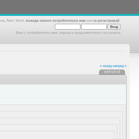
шла,
Гост
. Моля,
въведи своето потребителско име
или
се регистрирай
.
Влез с потребителско име, парола и продължителност на сесията
« назад
напред »
ИЗПЕЧАТАЙ