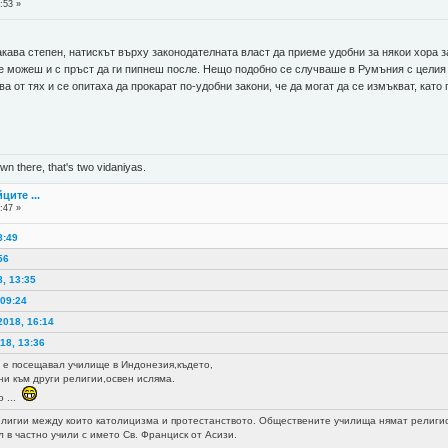
:53 »
такава степен, натискът върху законодателната власт да приеме удобни за някои хора 
не можеш и с пръст да ги пипнеш после. Нещо подобно се случваше в Румъния с целия 
ва от тях и се опитаха да прокарат по-удобни закони, че да могат да се измъкват, като
n there, that's two vidaniyas.
ците ...
:47 »
8:49
56
8, 13:35
 09:24
2018, 16:14
18, 13:36
е посещавал училище в Индонезия,където,
ни към други религии,освен исляма.
о ...
елигии между които католицизма и протестанството. Обществените училища нямат религио
л в частно учили с името Св. Франциск от Асизи.