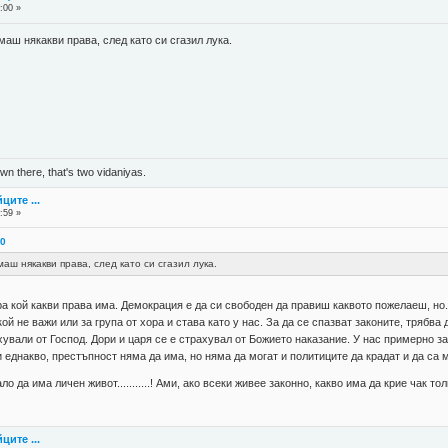
:00 »
аш някакви права, след като си сгазил лука.
n there, that's two vidaniyas.
ците ...
:59 »
00
аш някакви права, след като си сгазил лука.
а кой какви права има. Демокрация е да си свободен да правиш каквото пожелаеш, но...
кой не важи или за група от хора и става като у нас. За да се спазват законите, трябв
хували от Господ. Дори и царя се е страхувал от Божието наказание. У нас примерно за
ки еднакво, престъпност няма да има, но няма да могат и политиците да крадат и да с
 да има личен живот...........! Ами, ако всеки живее законно, какво има да крие чак то
ците ...