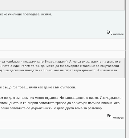
ическо училище преподава ислям.
Активен
кива чорбаджии плащачи като Блак-а надали). А, че са ви заплатите на дъното в
анието е един голям та*ак. Да, може да ме замеряте с таблици за покупателни
д още десетина мандата на Бойко, ако не спрат евро кранчето. А изтинската
 също. За това... няма как да не съм съгласен.
съм се да съм наемник много отдавна. Но заплащането е ниско. Изследване от
аплащането, в България заплатите трябва да са четири пъти по-високи. Ако
 защо заплатите се държат ниски, е цяла друга тема за разговор.
Активен