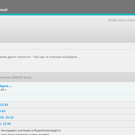
ирай
Добре дошъл/до
акви други глупости
>
Как ще ги стигнем китайците ...
рочетена 164248 пъти)
ците ...
:49 »
6
 13:35
9:24
18, 16:14
8, 13:36
 посещавал училище в Индонезия,където,
 към други религии,освен исляма.