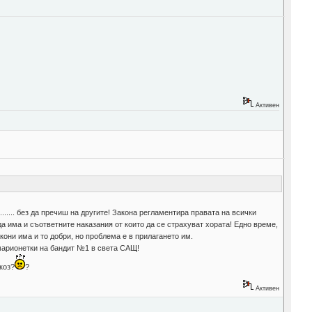
Активен
..... без да пречиш на другите! Закона регламентира правата на всички
а да има и съответните наказания от които да се страхуват хората! Едно време,
кони има и то добри, но проблема е в прилагането им.
а марионетки на бандит №1 в света САЩ!
лкоз?
?
Активен