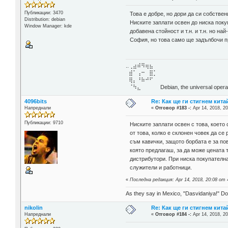
Публикации: 3470
Това е добре, но дори да си собствен
Distribution: debian
Ниските заплати освен до ниска поку
Window Manager: kde
добавена стойност и т.н. и т.н. но 
София, но това само ще задълбочи 
..⢀⣴⠾⠻⢶⣦⠀
⣾⠁⢠⠒⠀⣿⡁
⢿⡄⠘⠷⠚⠋
⠈⠳⣄⠀⠀⠀⠀ Debian, the universal operat
4096bits
Re: Как ще ги стигнем китай
Напреднали
«
Отговор #183 -:
Apr 14, 2018, 20
Публикации: 9710
Ниските заплати освен с това, което
от това, колко е склонен човек да с
съм кавички, защото борбата е за по
която предлагаш, за да може цената т
дистрибутори. При ниска покупателна
служители и работници.
«
Последна редакция: Apr 14, 2018, 20:08 от 
As they say in Mexico, "Dasvidaniya!" Dow
nikolin
Re: Как ще ги стигнем китай
Напреднали
«
Отговор #184 -:
Apr 14, 2018, 20