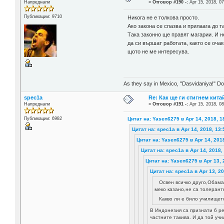
Напреднали
«
Отговор #190 -:
Apr 15, 2018, 07
Публикации: 9710
Никога не е толкова просто.
Ако закона се спазва и прилаага до 
Така законно ще правят магарии. И 
да си вършат работата, както се очак
щото не ме интересува.
As they say in Mexico, "Dasvidaniya!" Dow
spec1a
Re: Как ще ги стигнем китай
Напреднали
«
Отговор #191 -:
Apr 15, 2018, 08
Цитат на: Yasen6275 в Apr 14, 2018, 1
Публикации: 6982
Цитат на: spec1a в Apr 14, 2018, 13:
Цитат на: Yasen6275 в Apr 14, 201
Цитат на: spec1a в Apr 14, 2018,
Цитат на: Yasen6275 в Apr 13, 
Цитат на: spec1a в Apr 13, 20
Освен всичко друго,Обама 
меко казано,не са толерант
Какво ли е било училищет
В Индонезия са признати 6 р
частните такива. И да той учи