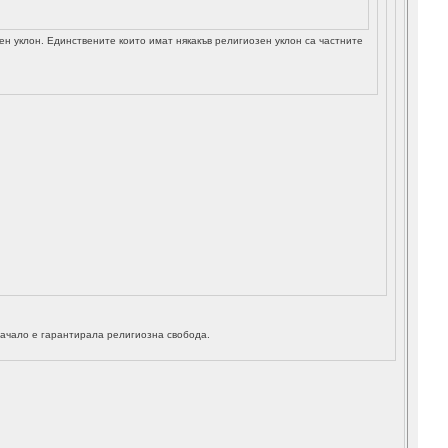
н уклон. Единствените които имат някакъв религиозен уклон са частните
начало е гарантирала религиозна свобода.