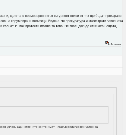
закони, ще стане неимоверен и със сигурност някои от тях ще бъдат прокарани.
лов на корумпирани политици. Видяха, че прокуратура и магистрати започнаха
 ги хванат. И пак протести имаше за това. Не зная, докъде стигнаха нещата,
Активен
зен уклон. Единствените които имат някакъв религиозен уклон са