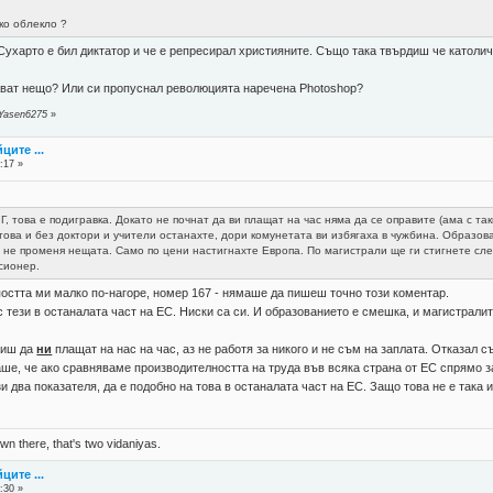
ко облекло ?
Сухарто е бил диктатор и че е репресирал християните. Също така твърдиш че катол
чават нещо? Или си пропуснал революцията наречена Photoshop?
 Yasen6275
»
ците ...
:17 »
Г, това е подигравка. Докато не почнат да ви плащат на час няма да се оправите (ама с та
ова и без доктори и учители останахте, дори комунетата ви избягаха в чужбина. Образов
 не променя нещата. Само по цени настигнахте Европа. По магистрали ще ги стигнете сле
сионер.
постта ми малко по-нагоре, номер 167 - нямаше да пишеш точно този коментар.
 тези в останалата част на ЕС. Ниски са си. И образованието е смешка, и магистралите
риш да
ни
плащат на нас на час, аз не работя за никого и не съм на заплата. Отказал 
аше, че ако сравняваме производителността на труда във всяка страна от ЕС спрямо з
 два показателя, да е подобно на това в останалата част на ЕС. Защо това не е така и
n there, that's two vidaniyas.
ците ...
:30 »