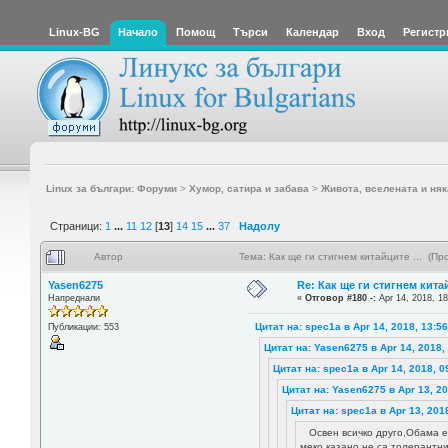
Linux-BG
Начало
Помощ
Търси
Календар
Вход
Регистр
Linux за българи: Форуми
>
Хумор, сатира и забава
>
Живота, вселената и няк
Страници:
1
...
11
12
[
13
]
14
15
...
37
Надолу
Автор
Тема: Как ще ги стигнем китайците ... (П
Yasen6275
Re: Как ще ги стигнем китай
Напреднали
«
Отговор #180 -:
Apr 14, 2018, 18
Цитат на: spec1a в Apr 14, 2018, 13:5
Публикации: 553
Цитат на: Yasen6275 в Apr 14, 2018,
Цитат на: spec1a в Apr 14, 2018, 0
Цитат на: Yasen6275 в Apr 13, 20
Цитат на: spec1a в Apr 13, 201
Освен всичко друго,Обама е
меко казано,не са толерантни