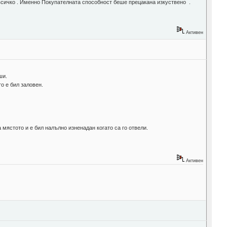
а всичко . Именно Покупателната способност беше прецакана изкуствено .
Активен
ши.
о е бил заловен.
 мястото и е бил налълно изненадан когато са го отвели.
Активен