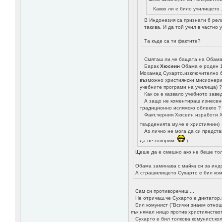
Какво ли е било училището 
В Индонезия са признати 6 рел
такива. И да той учил в частно 
Та къде са ти фактите?
Смяташ ли,че бащата на Обама 
Барак
Хюсеин
Обама е роден 19
Мохамед Сухарто,изключително б
възможно християнски мисионери 
учебните програми на училища) 
Как се е казвало учебното завед
А защо не коментираш изнесенот
традиционно ислямско облекло ? 
Факт,черния Хюсеин изработи Ха
твърденията му,че е християнин
Аз лично не мога да си представ
да не говорим
).
Щеше да е смешно ако не беше тол
Обама заминава с майка си за инд
А страшилището Сухарто е бил ком
Сам си противоречиш ...
Не отричаш,че Сухарто е диктатор,пъ
Бил комунист ("Всички знаем отноше
пък нямал нищо против християнство
Сухарто е бил толкова комунист,кол