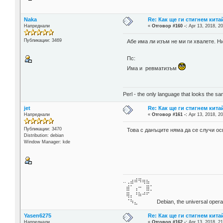
Naka
Re: Как ще ги стигнем китай
Напреднали
«
Отговор #160 -:
Apr 13, 2018, 20
Публикации: 3469
Абе има ли изъм не ми ги хвалете. Н
Пс:
Има и ревматизъм
Perl - the only language that looks the s
jet
Re: Как ще ги стигнем китай
Напреднали
«
Отговор #161 -:
Apr 13, 2018, 20
Публикации: 3470
Това с данъците няма да се случи о
Distribution: debian
Window Manager: kde
..⢀⣴⠾⠻⢶⣦⠀
⣾⠁⢠⠒⠀⣿⡁
⢿⡄⠘⠷⠚⠋
⠈⠳⣄⠀⠀⠀⠀ Debian, the universal operat
Yasen6275
Re: Как ще ги стигнем китай
Напреднали
«
Отговор #162 -:
Apr 13, 2018, 21