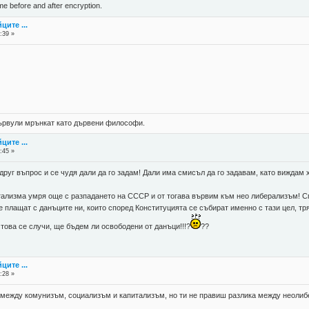
ame before and after encryption.
ците ...
:39 »
 цървули мрънкат като дървени философи.
ците ...
:45 »
руг въпрос и се чудя дали да го задам! Дали има смисъл да го задавам, като виждам
тализма умря още с разпадането на СССР и от тогава вървим към нео либерализъм! Сп
 плащат с данъците ни, които според Конституцията се събират именно с тази цел, тр
ко това се случи, ще бъдем ли освободени от данъци!!!?
??
ците ...
:28 »
а между комунизъм, социализъм и капитализъм, но ти не правиш разлика между неоли