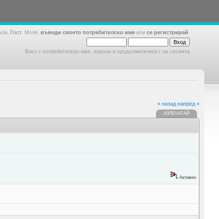
шла,
Гост
. Моля,
въведи своето потребителско име
или
се регистрирай
.
Влез с потребителско име, парола и продължителност на сесията
« назад
напред »
ИЗПЕЧАТАЙ
Активен