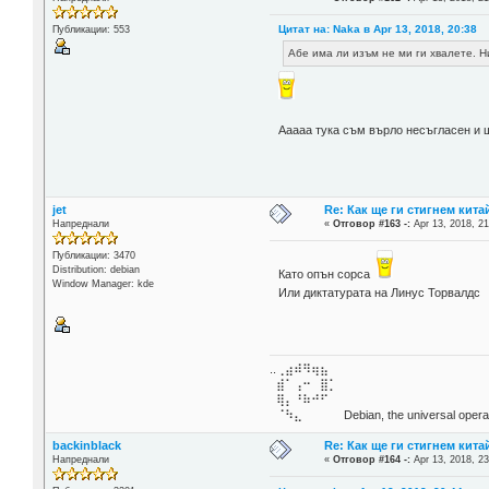
Цитат на: Naka в Apr 13, 2018, 20:38
Публикации: 553
Абе има ли изъм не ми ги хвалете. Н
Ааааа тука съм върло несъгласен и ш
jet
Re: Как ще ги стигнем китай
Напреднали
«
Отговор #163 -:
Apr 13, 2018, 21
Публикации: 3470
Distribution: debian
Като опън сорса
Window Manager: kde
Или диктатурата на Линус Торвалдс
..⢀⣴⠾⠻⢶⣦⠀
⣾⠁⢠⠒⠀⣿⡁
⢿⡄⠘⠷⠚⠋
⠈⠳⣄⠀⠀⠀⠀ Debian, the universal operat
backinblack
Re: Как ще ги стигнем китай
Напреднали
«
Отговор #164 -:
Apr 13, 2018, 23