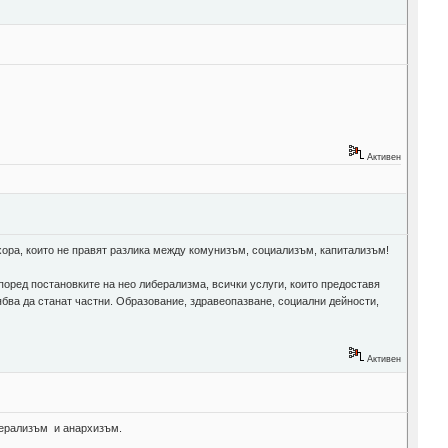
Активен
 хора, които не правят разлика между комунизъм, социализъм, капитализъм!
оред постановките на нео либерализма, всички услуги, които предоставя
ябва да станат частни. Образование, здравеопазване, социални дейности,
Активен
берализъм и анархизъм.