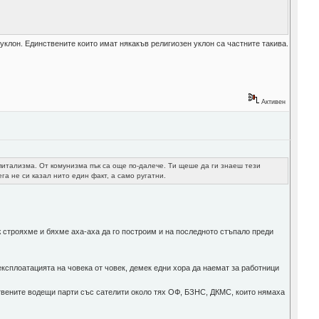
клон. Единствените които имат някакъв религиозен уклон са частните такива.
Активен
питализма. От комунизма пък са още по-далече. Ти щеше да ги знаеш тези
га не си казал нито един факт, а само ругатни.
 строяхме и бяхме аха-аха да го построим и на последното стъпало преди
ксплоатацията на човека от човек, демек едни хора да наемат за работници
твените водещи парти със сателити около тях ОФ, БЗНС, ДКМС, които нямаха