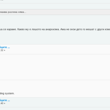
икаква разлика няма...
а се караме. Какво му е лошото на анархизма. Ама не онзи дето го мешат с други изм
ците ...
:32 »
ing system.
ците ...
:40 »