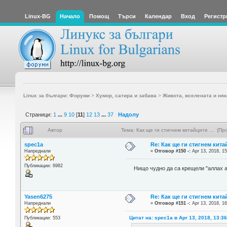
Linux-BG
Начало
Помощ
Търси
Календар
Вход
Регистр
Linux за българи: Форуми
>
Хумор, сатира и забава
>
Живота, вселената и няк
Страници:
1
...
9
10
[
11
]
12
13
...
37
Надолу
Автор
Тема: Как ще ги стигнем китайците ... (П
spec1a
Re: Как ще ги стигнем китай
Напреднали
«
Отговор #150 -:
Apr 13, 2018, 15
Публикации: 6982
Нищо чудно да са крещели "aллах a
Yasen6275
Re: Как ще ги стигнем китай
Напреднали
«
Отговор #151 -:
Apr 13, 2018, 16
Цитат на: spec1a в Apr 13, 2018, 13:3
Публикации: 553