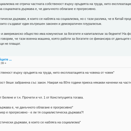
циализма не отрича частната собственост върху оръдията на труда, нито експлоатаци
а социалната държава е, че данъчното облагане е прогресивно.
стически държави, в които се набляга на социализма, но с тази разлика, че в Китай пр
които създават един вътрешен законен и демократичен плурализъм.
о и американско общество има комунизъм за богатите и капитализъм за бедните! На 
е говорим, че тази военна машина, която работи за богатите се финансира от данъците 
ци не плащат.
ците ...
:39 »
твеност върху оръдията на труда, нито експлоатацията на човека от човек"
ост беше забранена със закон. Накрая на 80те години приеха някакви наченки на частна
 Белене и т.н. Прочети и чл. 1 от Конституцията тогава.
ържава е, че данъчното облагане е прогресивно"
мер е прогресивно - е ли тя социалистическа държава?!
истически държави, в които се набляга на социализма"