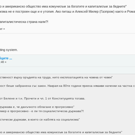
но и американско общество има комунизъм за богатите и капитализъм за бедните"
низма не е построен още и е утопия. Ако питаш и Алексей Милер (Газпром) както и Ро
апиталистическа страна нали?!
et
»
ing system.
ците ...
:46 »
твеност върху оръдията на труда, нито експлоатацията на човека от човек"
ност беше забранена със закон. Накрая на 80те години приеха някакви наченки на частна со
т Белене и т.н. Прочети и чл. 1 от Конституцията тогава.
държава е, че данъчното облагане е прогресивно"
имер е прогресивно - е ли тя социалистическа държава?!
истически държави, в които се набляга на социализма"
но и американско общество има комунизъм за богатите и капитализъм за бедните"