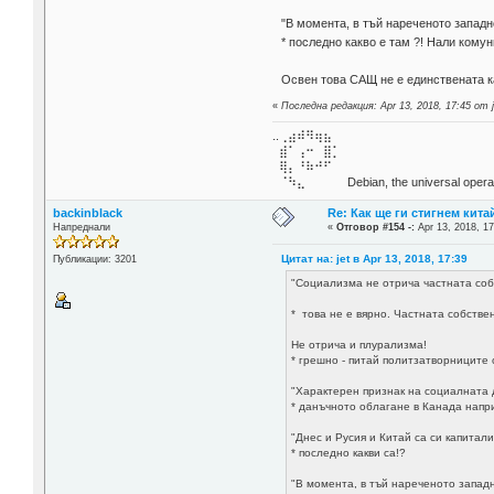
"В момента, в тъй нареченото запад
* последно какво е там ?! Hали кому
Освен това САЩ не е единствената к
«
Последна редакция: Apr 13, 2018, 17:45 от j
..⢀⣴⠾⠻⢶⣦⠀
⣾⠁⢠⠒⠀⣿⡁
⢿⡄⠘⠷⠚⠋
⠈⠳⣄⠀⠀⠀⠀ Debian, the universal operat
backinblack
Re: Как ще ги стигнем китай
Напреднали
«
Отговор #154 -:
Apr 13, 2018, 17
Цитат на: jet в Apr 13, 2018, 17:39
Публикации: 3201
"Социализма не отрича частната собс
* това не е вярно. Частната собстве
Не отрича и плурализма!
* грешно - питай политзатворниците о
"Характерен признак на социалната 
* данъчното облагане в Канада напр
"Днес и Русия и Китай са си капитал
* последно какви са!?
"В момента, в тъй нареченото запад