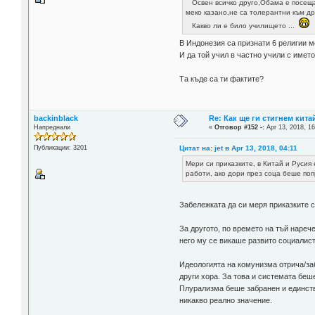
Освен всичко друго,Обама е посеща
меко казано,не са толерантни към др
Какво ли е било училището ...
В Индонезия са признати 6 религии 
И да той учил в частно учили с името
Та къде са ти фактите?
backinblack
Re: Как ще ги стигнем китай
Напреднали
«
Отговор #152 -:
Apr 13, 2018, 16
Цитат на: jet в Apr 13, 2018, 04:11
Публикации: 3201
Мери си приказките, в Китай и Руси
работи, ако дори през соца беше попр
Забележката да си меря приказките 
За другото, по времето на тъй наре
него му се викаше развито социалис
Идеологията на комунизма отрича/заб
други хора. За това и системата беш
Плурализма беше забранен и единств
никакво реално значение.