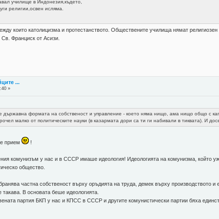
вал училище в Индонезия,където,
уги религии,освен исляма.
между които католицизма и протестанството. Обществените училища нямат религиозен у
 Св. Франциск от Асизи.
ците ...
:40 »
я е държавна формата на собственост и управление - което няма нищо, ама нищо общо с ка
очел малко от политическите науки (в казармата дори са ти ги набивали в тиквата). И досе
се прием
!
чения комунизъм у нас и в СССР имаше идеология! Идеологията на комунизма, който уж
тическо общество.
ранява частна собственост върху оръдията на труда, демек върху производството и е
е такава. В основата беше идеологията.
ената партия БКП у нас и КПСС в СССР и другите комунистически партии бяха единс