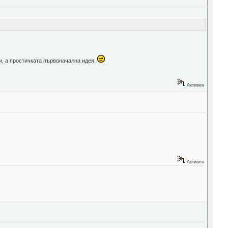
и, а простичката първоначална идея.
Активен
Активен