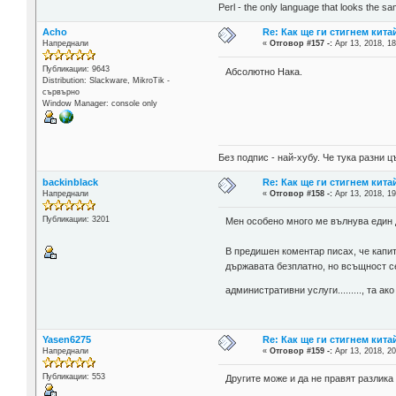
Perl - the only language that looks the s
Acho
Re: Как ще ги стигнем китай
Напреднали
«
Отговор #157 -:
Apr 13, 2018, 18
Публикации: 9643
Абсолютно Нака.
Distribution: Slackware, MikroTik -
сървърно
Window Manager: console only
Без подпис - най-хубу. Че тука разни
backinblack
Re: Как ще ги стигнем китай
Напреднали
«
Отговор #158 -:
Apr 13, 2018, 19
Публикации: 3201
Мен особено много ме вълнува един д
В предишен коментар писах, че капи
държавата безплатно, но всъщност се
административни услуги........., та а
Yasen6275
Re: Как ще ги стигнем китай
Напреднали
«
Отговор #159 -:
Apr 13, 2018, 20
Публикации: 553
Другите може и да не правят разлик