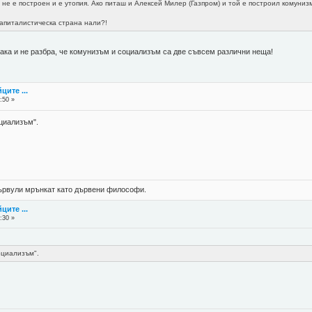
а не е построен и е утопия. Ако питаш и Алексей Милер (Газпром) и той е построил комуниз
апиталистическа страна нали?!
така и не разбра, че комунизъм и социализъм са две съвсем различни неща!
ците ...
:50 »
оциализъм".
 цървули мрънкат като дървени философи.
ците ...
:30 »
оциализъм".