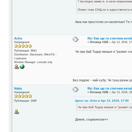
* последно какво е, и нали комунизм
Освен това САЩ не е единствената к
Ама пак простотии си насвяткал! Ти 
Acho
Re: Как ще ги стигнем китай
Напреднали
«
Отговор #155 -:
Apr 13, 2018, 17
Публикации: 9643
Че при бай Тодор имаше и "развит с
Distribution: Slackware, MikroTik -
сървърно
Window Manager: console only
Без подпис - най-хубу. Че тука разни
Naka
Re: Как ще ги стигнем китай
Напреднали
«
Отговор #156 -:
Apr 13, 2018, 18
Цитат на: Acho в Apr 13, 2018, 17:50
Публикации: 3469
Че при бай Тодор имаше и "развит с
Демек, социализъм++