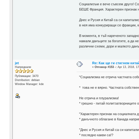
Социализъм е вече съвсем друго! Со
БЕШЕ Франция. Характерен признак н
Днес и Русия и Китай са си капитали
в нея има конкуриращи се фракции, 
В момента, в тъй нареченото западн
намали данъците за богатите, а да н
различни схеми, дори и малкото данъ
jet
Re: Как ще ги стигнем китай
Напреднали
«
Отговор #153 -:
Apr 13, 2018, 17
Публикации: 3470
"Социализма не отрича частната собс
Distribution: debian
Window Manager: kde
* това не е вярно. Частната собствен
Не отрича и плурализма!
* грешно - питай политзатворниците от
"Характерен признак на социалната д
* данъчното облагане в Канада напри
"Днес и Русия и Китай са си капитал
* последно какви са!?