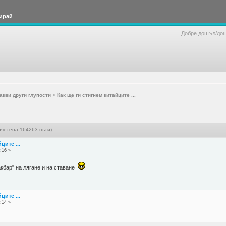
ирай
Добре дошъл/до
акви други глупости
>
Как ще ги стигнем китайците ...
рочетена 164263 пъти)
ците ...
:16 »
кбaр" на лягане и на ставане
ците ...
:14 »
6