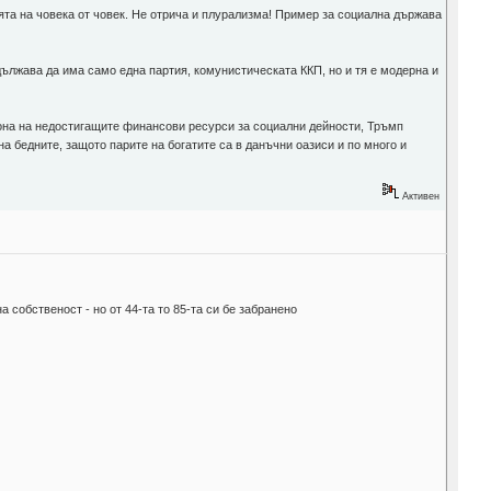
ята на човека от човек. Не отрича и плурализма! Пример за социална държава
одължава да има само една партия, комунистическата ККП, но и тя е модерна и
фона на недостигащите финансови ресурси за социални дейности, Тръмп
на бедните, защото парите на богатите са в данъчни оазиси и по много и
Активен
 собственост - но от 44-та то 85-та си бе забранено