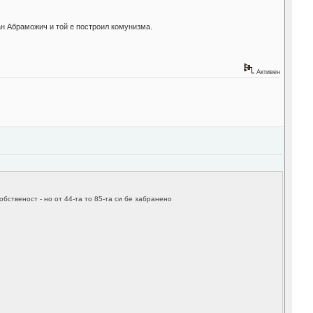
ман Абраможич и той е построил комунизма.
Активен
бственост - но от 44-та то 85-та си бе забранено