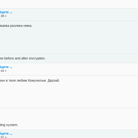
ците ...
:38 »
икаква разлика няма.
ame before and after encryption.
ците ...
:44 »
свен в твоя любим Комунизъм. Дерзай.
ing system.
ците ...
:01 »