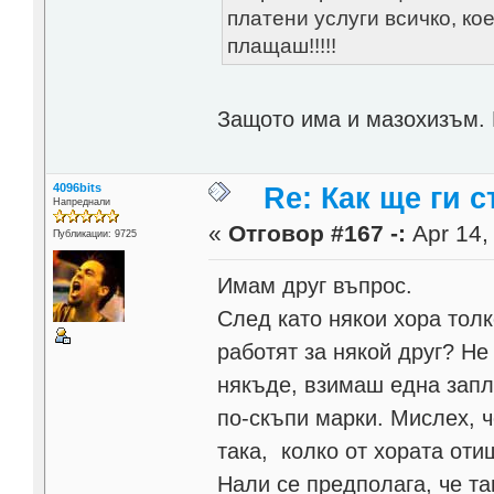
платени услуги всичко, ко
плащаш!!!!!
Защото има и мазохизъм.
4096bits
Re: Как ще ги с
Напреднали
«
Отговор #167 -:
Apr 14,
Публикации: 9725
Имам друг въпрос.
След като някои хора толк
работят за някой друг? Не
някъде, взимаш една запл
по-скъпи марки. Мислех, 
така, колко от хората оти
Нали се предполага, че т