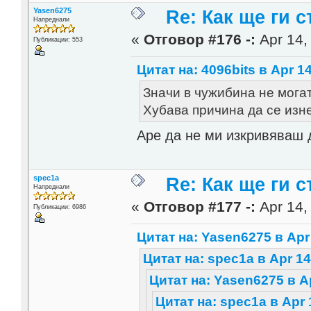
Yasen6275
Re: Как ще ги с
Напреднали
«
Отговор #176 -:
Apr 14,
Публикации: 553
Цитат на: 4096bits в Apr 14
Значи в чужибина не могат 
Хубава причина да се из
Аре да не ми изкривяваш 
spec1a
Re: Как ще ги с
Напреднали
«
Отговор #177 -:
Apr 14,
Публикации: 6986
Цитат на: Yasen6275 в Apr 
Цитат на: spec1a в Apr 14
Цитат на: Yasen6275 в Ap
Цитат на: spec1a в Apr 