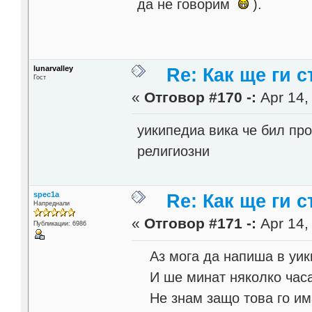
да не говорим
).
lunarvalley
Re: Как ще ги с
Гост
«
Отговор #170 -:
Apr 14,
уикипедиа вика че бил про
религиозни
spec1a
Re: Как ще ги с
Напреднали
«
Отговор #171 -:
Apr 14,
Публикации: 6986
Аз мога да напиша в уик
И ше минат няколко часа,
Не знам защо това го има