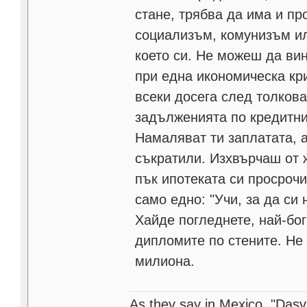
стане, трябва да има и п
социализъм, комунизъм ил
което си. Не можеш да вин
при една икономическа кри
всеки досега след толков
задълженията по кредитнит
Намаляват ти заплатата, 
съкратили. Изхвърчаш от
пък ипотеката си просрочи
само едно: "Учи, за да си
Хайде погледнете, най-бог
дипломите по стените. Не
милиона.
As they say in Mexico, "Dasvi