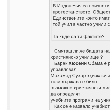
В Индонезия са признати
протестанството. Общест
Единствените които имат 
той учил в частно учили 
Та къде са ти фактите?
Смяташ ли,че бащата на 
християнско училище ?
Барак
Хюсеин
Обама е ро
управлявал
Мохамед Сухарто,изключит
тази държава е било
възможно християнски мис
да определят
учебните програми на учи
Как се е казвало учебнот