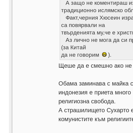
А защо не коментираш изн
традиционно ислямско обл
Факт,черния Хюсеин израб
са повярвали на
твърденията му,че е хрис
Аз лично не мога да си п
(за Китай
да не говорим
).
Щеше да е смешно ако не
Обама заминава с майка с
индонезия e приета много 
религиозна свобода.
А страшилището Сухарто е
комунистите към религиит