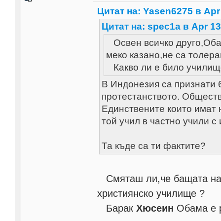
Цитат на: Yasen6275 в Apr 
Цитат на: spec1a в Apr 13
Освен всичко друго,Оба
меко казано,не са толера
Какво ли е било училище
В Индонезия са признати 
протестанството. Обществ
Единствените които имат н
той учил в частно учили с
Та къде са ти фактите?
Смяташ ли,че бащата на 
християнско училище ?
Барак
Хюсеин
Обама е р