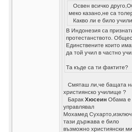
Освен всичко друго,О
меко казано,не са толе
Какво ли е било учили
В Индонезия са признат
протестанството. Общес
Единствените които имат
да той учил в частно уч
Та къде са ти фактите?
Смяташ ли,че бащата на
християнско училище ?
Барак
Хюсеин
Обама е р
управлявал
Мохамед Сухарто,изключи
тази държава е било
възможно християнски ми