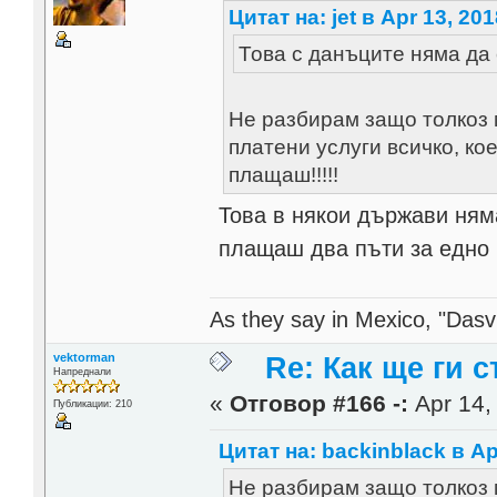
Цитат на: jet в Apr 13, 201
Това с данъците няма да
Не разбирам защо толкоз 
платени услуги всичко, ко
плащаш!!!!!
Това в някои държави няма
плащаш два пъти за едно
As they say in Mexico, "Dasvi
vektorman
Re: Как ще ги с
Напреднали
«
Отговор #166 -:
Apr 14,
Публикации: 210
Цитат на: backinblack в Ap
Не разбирам защо толкоз 