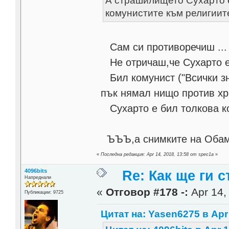
А страшилището Сухарто е
комунистите към религиит
Сам си противоречиш ...
Не отричаш,че Сухарто е д
Бил комунист ("Всички зн
пък нямал нищо против хр
Сухарто е бил толкова ко
ЪЪЪ,а снимките на Обама
«
Последна редакция: Apr 14, 2018, 13:58 от spec1a
»
4096bits
Re: Как ще ги с
Напреднали
«
Отговор #178 -:
Apr 14,
Публикации: 9725
Цитат на: Yasen6275 в Apr 