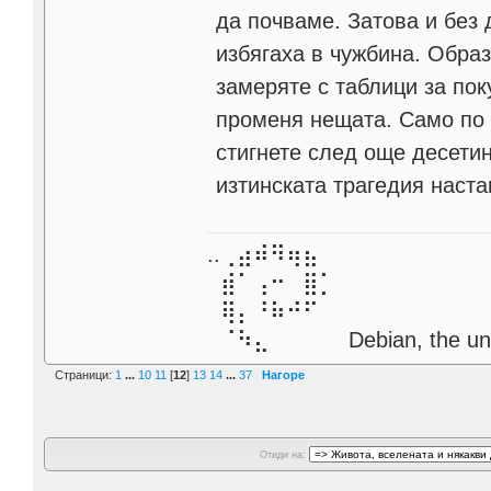
да почваме. Затова и без 
избягаха в чужбина. Образ
замеряте с таблици за пок
променя нещата. Само по 
стигнете след още десетин
изтинската трагедия наста
..⢀⣴⠾⠻⢶⣦⠀
⣾⠁⢠⠒⠀⣿⡁
⢿⡄⠘⠷⠚⠋
⠈⠳⣄⠀⠀⠀⠀ Debian, the unive
Страници:
1
...
10
11
[
12
]
13
14
...
37
Нагоре
Отиди на: