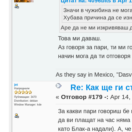
Цитат на: 4096bits в Apr 1
Значи в чужибина не могат
Хубава причина да се и
Аре да не ми изкривяваш 
Това ми даваш.
Аз говоря за пари, ти ми
начин мога да ти отговоря
As they say in Mexico, "Dasvi
jet
Re: Как ще ги с
Напреднали
«
Отговор #179 -:
Apr 14,
Публикации: 3470
Distribution: debian
Window Manager: kde
За какви пари говориш бе 
да ви плащат на час няма
като Блак-а надали). А, ч