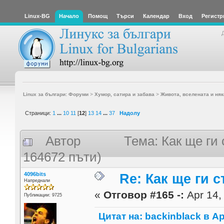
Linux-BG
Начало
Помощ
Търси
Календар
Вход
Регистр
Linux за българи: Форуми
>
Хумор, сатира и забава
>
Живота, вселената и няк
Страници:
1
...
10
11
[
12
]
13
14
...
37
Надолу
Автор
Тема: Как ще ги 
164672 пъти)
4096bits
Re: Как ще ги с
Напреднали
«
Отговор #165 -:
Apr 14,
Публикации: 9725
Цитат на: backinblack в Ap