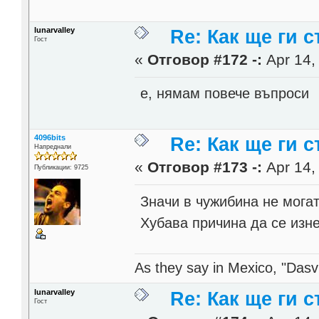
lunarvalley
Re: Как ще ги с
Гост
«
Отговор #172 -:
Apr 14,
е, нямам повече въпроси
4096bits
Re: Как ще ги с
Напреднали
«
Отговор #173 -:
Apr 14,
Публикации: 9725
Значи в чужибина не могат 
Хубава причина да се из
As they say in Mexico, "Dasvi
lunarvalley
Re: Как ще ги с
Гост