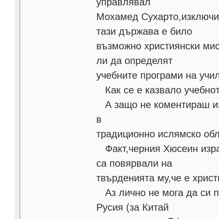
управлявал
Мохамед Сухарто,изключит
тази държава е било
възможно християнски мис
ли да определят
учебните програми на учи
Как се е казвало учебнот
А защо не коментираш изн
в
традиционно ислямско обл
Факт,черния Хюсеин израб
са повярвали на
твърденията му,че е хрис
Аз лично не мога да си п
Русия (за Китай