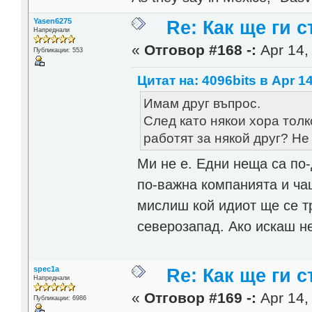
Yasen6275
Re: Как ще ги с
Напреднали
«
Отговор #168 -:
Apr 14,
Публикации: 553
Цитат на: 4096bits в Apr 14
Имам друг въпрос.
След като някои хора толк
работят за някой друг? Не 
Ми не е. Едни неща са по-
по-важна компанията и чаш
мислиш кой идиот ще се т
северозапад. Ако искаш н
spec1a
Re: Как ще ги с
Напреднали
«
Отговор #169 -:
Apr 14,
Публикации: 6986