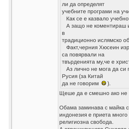
ли да определят
учебните програми на уч
Как се е казвало учебнот
А защо не коментираш из
в
традиционно ислямско об
Факт,черния Хюсеин изра
са повярвали на
твърденията му,че е хри
Аз лично не мога да си 
Русия (за Китай
да не говорим
).
Щеше да е смешно ако не 
Обама заминава с майка с
индонезия e приета много
религиозна свобода.