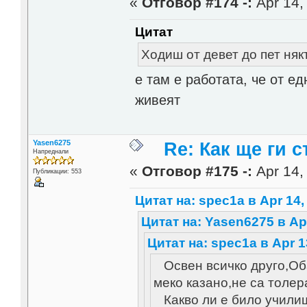
«
Отговор #174 -:
Apr 14,
Цитат
Ходиш от девет до пет ня
е там е работата, че от е
живеят
Yasen6275
Re: Как ще ги с
Напреднали
«
Отговор #175 -:
Apr 14,
Публикации: 553
Цитат на: spec1a в Apr 14,
Цитат на: Yasen6275 в Apr
Цитат на: spec1a в Apr 1
Освен всичко друго,Об
меко казано,не са толер
Какво ли е било училищ