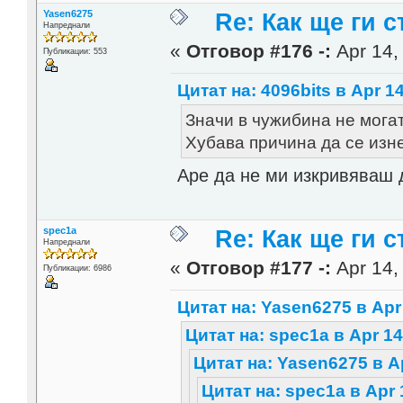
Yasen6275
Re: Как ще ги с
Напреднали
«
Отговор #176 -:
Apr 14,
Публикации: 553
Цитат на: 4096bits в Apr 14
Значи в чужибина не могат 
Хубава причина да се из
Аре да не ми изкривяваш 
spec1a
Re: Как ще ги с
Напреднали
«
Отговор #177 -:
Apr 14,
Публикации: 6986
Цитат на: Yasen6275 в Apr 
Цитат на: spec1a в Apr 14
Цитат на: Yasen6275 в Ap
Цитат на: spec1a в Apr 