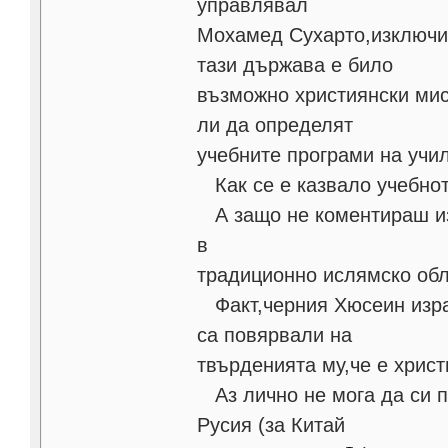
управлявал
Мохамед Сухарто,изключит
тази държава е било
възможно християнски мис
ли да определят
учебните програми на учи
Как се е казвало учебнот
А защо не коментираш изн
в
традиционно ислямско обл
Факт,черния Хюсеин израб
са повярвали на
твърденията му,че е хрис
Аз лично не мога да си п
Русия (за Китай