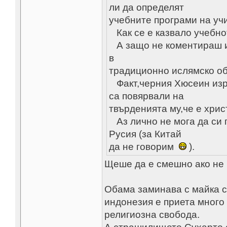
ли да определят
учебните програми на уч
Как се е казвало учебнот
А защо не коментираш из
в
традиционно ислямско об
Факт,черния Хюсеин изра
са повярвали на
твърденията му,че е хри
Аз лично не мога да си 
Русия (за Китай
да не говорим
).
Щеше да е смешно ако не 
Обама заминава с майка с
индонезия e приета много
религиозна свобода.