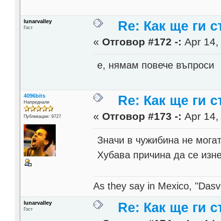
lunarvalley
Re: Как ще ги с
Гост
«
Отговор #172 -:
Apr 14,
е, нямам повече въпроси
4096bits
Re: Как ще ги с
Напреднали
«
Отговор #173 -:
Apr 14,
Публикации: 9727
Значи в чужибина не могат 
Хубава причина да се из
As they say in Mexico, "Dasvi
lunarvalley
Re: Как ще ги с
Гост