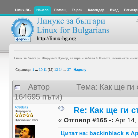
Linux-BG
Начало
Помощ
Търси
Календар
Вход
Регистр
Linux за българи: Форуми
>
Хумор, сатира и забава
>
Живота, вселената и няк
Страници:
1
...
10
11
[
12
]
13
14
...
37
Надолу
Автор
Тема: Как ще ги 
164695 пъти)
4096bits
Re: Как ще ги с
Напреднали
«
Отговор #165 -:
Apr 14,
Публикации: 9727
Цитат на: backinblack в Ap