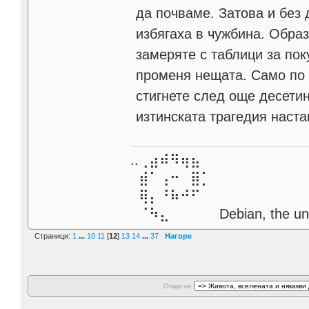
да почваме. Затова и без 
избягаха в чужбина. Образ
замеряте с таблици за пок
променя нещата. Само по 
стигнете след още десетин
изтинската трагедия наста
..⢀⣴⠾⠻⢶⣦⠀
⣾⠁⢠⠒⠀⣿⡁
⢿⡄⠘⠷⠚⠋
⠈⠳⣄⠀⠀⠀⠀ Debian, the unive
Страници:
1
...
10
11
[
12
]
13
14
...
37
Нагоре
Отиди на: