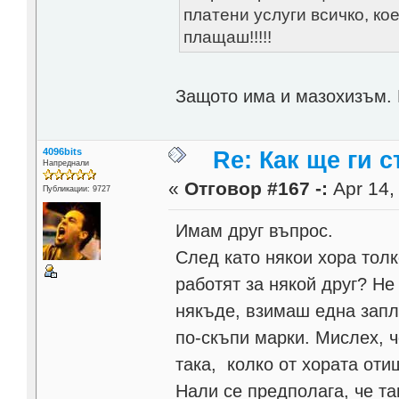
платени услуги всичко, ко
плащаш!!!!!
Защото има и мазохизъм.
4096bits
Re: Как ще ги с
Напреднали
«
Отговор #167 -:
Apr 14,
Публикации: 9727
Имам друг въпрос.
След като някои хора толк
работят за някой друг? Не
някъде, взимаш една запл
по-скъпи марки. Мислех, 
така, колко от хората оти
Нали се предполага, че т