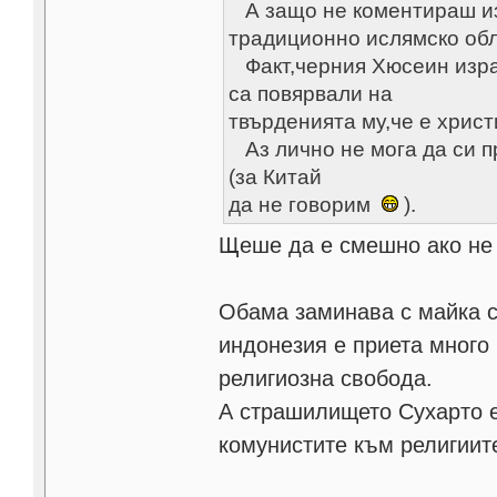
А защо не коментираш изн
традиционно ислямско обл
Факт,черния Хюсеин израб
са повярвали на
твърденията му,че е хрис
Аз лично не мога да си п
(за Китай
да не говорим
).
Щеше да е смешно ако не
Обама заминава с майка с
индонезия e приета много 
религиозна свобода.
А страшилището Сухарто е
комунистите към религиит