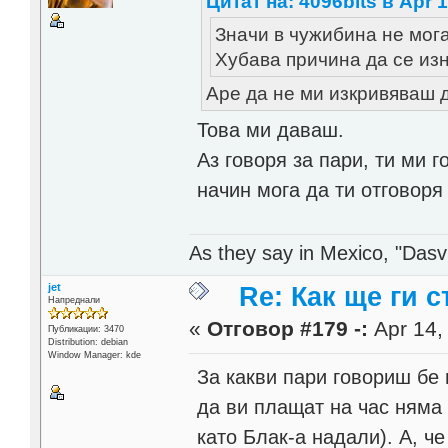
Цитат на: 4096bits в Apr 1
Значи в чужибина не могат
Хубава причина да се и
Аре да не ми изкривяваш 
Това ми даваш.
Аз говоря за пари, ти ми
начин мога да ти отговоря
As they say in Mexico, "Dasvi
jet
Re: Как ще ги с
Напреднали
«
Отговор #179 -:
Apr 14,
Публикации: 3470
Distribution: debian
Window Manager: kde
За какви пари говориш бе 
да ви плащат на час няма
като Блак-а надали). А, ч