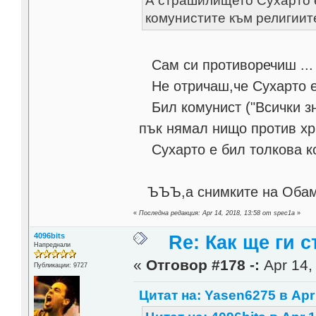
А страшилището Сухарто е
комунистите към религиит
Сам си противоречиш ...
Не отричаш,че Сухарто е д
Бил комунист ("Всички зн
пък нямал нищо против хр
Сухарто е бил толкова ко
ЪЪЪ,а снимките на Обама
«
Последна редакция: Apr 14, 2018, 13:58 от spec1a
»
4096bits
Re: Как ще ги с
Напреднали
«
Отговор #178 -:
Apr 14,
Публикации: 9727
Цитат на: Yasen6275 в Apr 