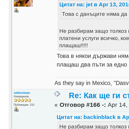
Цитат на: jet в Apr 13, 201
Това с данъците няма да
Не разбирам защо толкоз 
платени услуги всичко, ко
плащаш!!!!!
Това в някои държави няма
плащаш два пъти за едно
As they say in Mexico, "Dasvi
vektorman
Re: Как ще ги с
Напреднали
«
Отговор #166 -:
Apr 14,
Публикации: 210
Цитат на: backinblack в Ap
Не разбирам защо толкоз 