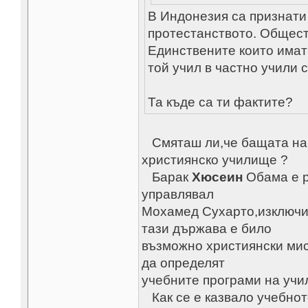
В Индонезия са признати
протестанството. Общест
Единствените които имат 
той учил в частно учили 
Та къде са ти фактите?
Смяташ ли,че бащата на 
християнско училище ?
Барак
Хюсеин
Обама е ро
управлявал
Мохамед Сухарто,изключит
тази държава е било
възможно християнски мис
да определят
учебните програми на учи
Как се е казвало учебнот