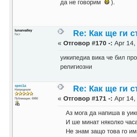
да не говорим
).
lunarvalley
Re: Как ще ги с
Гост
«
Отговор #170 -:
Apr 14,
уикипедиа вика че бил про
религиозни
spec1a
Re: Как ще ги с
Напреднали
«
Отговор #171 -:
Apr 14,
Публикации: 6986
Аз мога да напиша в уик
И ше минат няколко часа,
Не знам защо това го има