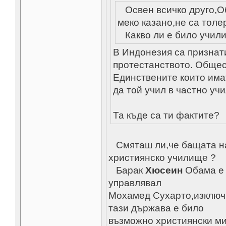
Освен всичко друго,О
меко казано,не са толе
Какво ли е било учили
В Индонезия са признат
протестанството. Общес
Единствените които имат
да той учил в частно уч
Та къде са ти фактите?
Смяташ ли,че бащата на
християнско училище ?
Барак
Хюсеин
Обама е р
управлявал
Мохамед Сухарто,изключи
тази държава е било
възможно християнски ми