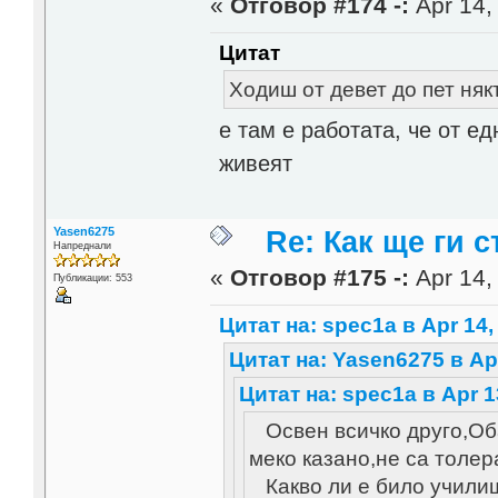
«
Отговор #174 -:
Apr 14,
Цитат
Ходиш от девет до пет ня
е там е работата, че от е
живеят
Yasen6275
Re: Как ще ги с
Напреднали
«
Отговор #175 -:
Apr 14,
Публикации: 553
Цитат на: spec1a в Apr 14,
Цитат на: Yasen6275 в Apr
Цитат на: spec1a в Apr 1
Освен всичко друго,Об
меко казано,не са толер
Какво ли е било училищ