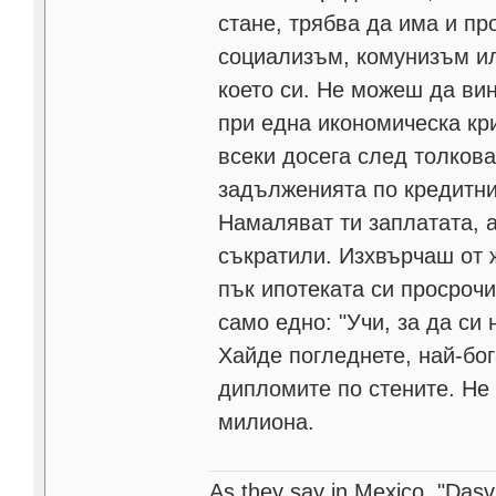
стане, трябва да има и п
социализъм, комунизъм ил
което си. Не можеш да вин
при една икономическа кри
всеки досега след толков
задълженията по кредитнит
Намаляват ти заплатата, 
съкратили. Изхвърчаш от
пък ипотеката си просрочи
само едно: "Учи, за да си
Хайде погледнете, най-бог
дипломите по стените. Не
милиона.
As they say in Mexico, "Dasvi