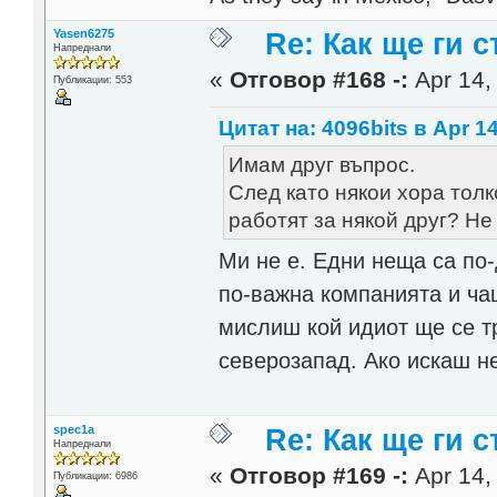
Yasen6275
Re: Как ще ги с
Напреднали
«
Отговор #168 -:
Apr 14,
Публикации: 553
Цитат на: 4096bits в Apr 14
Имам друг въпрос.
След като някои хора толк
работят за някой друг? Не 
Ми не е. Едни неща са по-
по-важна компанията и чаш
мислиш кой идиот ще се т
северозапад. Ако искаш н
spec1a
Re: Как ще ги с
Напреднали
«
Отговор #169 -:
Apr 14,
Публикации: 6986