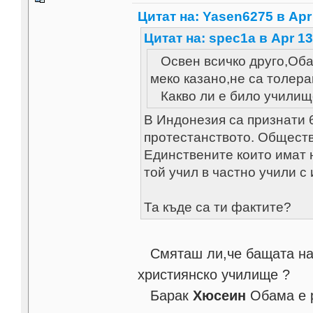
Цитат на: Yasen6275 в Apr 
Цитат на: spec1a в Apr 13
Освен всичко друго,Оба
меко казано,не са толера
Какво ли е било училище
В Индонезия са признати 
протестанството. Обществ
Единствените които имат н
той учил в частно учили с
Та къде са ти фактите?
Смяташ ли,че бащата на 
християнско училище ?
Барак
Хюсеин
Обама е р