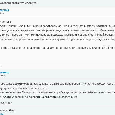
n there, that's two vidaniyas.
атления
51 »
rver LTS.
и (Ubuntu 16.04 LTS), но не ги поддържам аз. Ако ще го пъддържам аз, залагам на De
 се води сървърна версия с дългосрочна поддръжка да има толкова много обновления
го големи промени. Мен ме вълнува да подкарам мрежовата свързаност по най-бързият 
ние всичко се усложнява, вместо да се предпочитат прости, лесни, работещи решения
 добър показател, за сравнение на различни дистрибуции, версии или видове ОС. Изпо
!
атления
:23 »
ървърната дистрибуция, само, защото е излязла нова версия ? И аз не разбрах, как е 
кунди и качих нова връзка през него.
ече) несериозно. Уязвимостите и грешките трябва да се чистят незабавно, а не, когато
, където участниците се броят на пръстите на едната ръка.
 cybercop
»
яване. Факт.
png