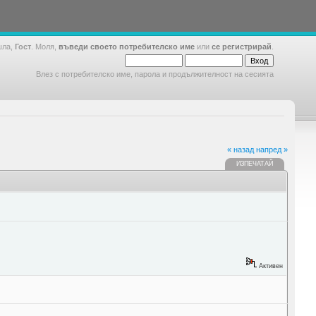
шла,
Гост
. Моля,
въведи своето потребителско име
или
се регистрирай
.
Влез с потребителско име, парола и продължителност на сесията
« назад
напред »
ИЗПЕЧАТАЙ
Активен