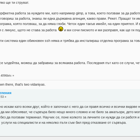
лко ще ти струват.
фкетна работа за нуждите ми, като например gimp, а това, което ползвам за да работя
 говориш за работа, знаеш ли една държавна агенция, какво прави. Рекет. Пращат ти и
грама, която ползваш, за да няма глоби. Четох един такъв имейл, на един приятел. И 
си с линукс, щото не става за работа
и ми сочи писмото и ми разправя, как ще ги по
и система един обикновен ssh няма и трябва да инсталираш отделна програма за това
е ъпдейтва, можеш да забравиш за всякаква работа. Последния път като се случи, че
 4096bits
»
n there, that's two vidaniyas.
атления
:53 »
о искам като всеки друг, който е започнал с него да си правя всичко и всички видове
да ми обясняват, че сървъра било нещо много сложно и не било за аматьори, дето мо
без да ползвам терминал. Научих се, поне колкото за личните си нужди да си работя и
 услуги на специалисти и на няколко пъти съм бил пред отказване от сървъра.