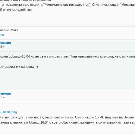
ктоп изданията са с опцията "Минимална система/десктоп". С истинска опция "Минима
 е голямо удобство.
яване. Факт.
png
атления
22 »
 комп Lubuntu-18.04 но не съм си играл с тях (има минимал инстал опция, не съм я пол
 и засега ми харесва ;-)
атления
45 »
tu_18.04.png
е, но, разходът е по- нисък, отколкото очаквах. Само, около 10 MB над този на Debia
 еквивалентната и Ubuntu 16.04 с което обяснявам завишените си очаквани от тази вер