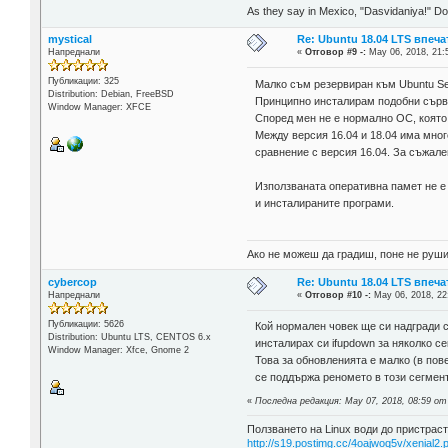
As they say in Mexico, "Dasvidaniya!" Dow
mystical
Re: Ubuntu 18.04 LTS впеч
Напреднали
«
Отговор #9 -:
May 06, 2018, 21:
Публикации: 325
Малко съм резервиран към Ubuntu Se
Distribution: Debian, FreeBSD
Принципно инсталирам подобни сървър
Window Manager: XFCE
Според мен не е нормално ОС, която
Между версия 16.04 и 18.04 има мно
сравнение с версия 16.04. За съжале
Използваната оперативна памет не е
и инсталираните програми.
Ако не можеш да градиш, поне не руши
cybercop
Re: Ubuntu 18.04 LTS впеч
Напреднали
«
Отговор #10 -:
May 06, 2018, 22
Публикации: 5626
Кой нормален човек ще си надгради с
Distribution: Ubuntu LTS, CENTOS 6.x
инсталирах си ifupdown за няколко се
Window Manager: Xfce, Gnome 2
Това за обновленията е малко (в пов
се поддържа реномето в този сегмент
«
Последна редакция: May 07, 2018, 08:59 от
Ползването на Linux води до пристраст
http://s19.postimg.cc/4oajwoq5v/xenial2.