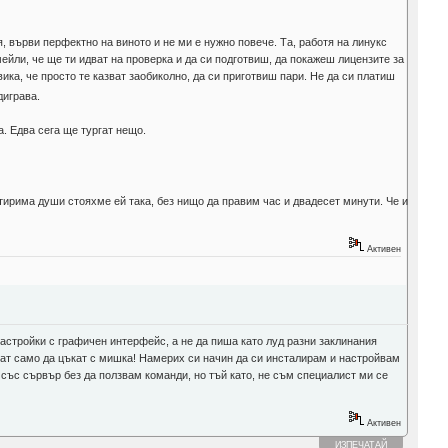
, върви перфектно на виното и не ми е нужно повече. Та, работя на линукс
мейли, че ще ти идват на проверка и да си подготвиш, да покажеш лицензите за
вика, че просто те казват заобиколно, да си приготвиш пари. Не да си платиш
диграва.
. Едва сега ще тургат нещо.
тирима души стояхме ей така, без нищо да правим час и двадесет минути. Че и
Активен
 настройки с графичен интерфейс, а не да пиша като луд разни заклинания
гат само да цъкат с мишка! Намерих си начин да си инсталирам и настройвам
 със сървър без да ползвам команди, но тъй като, не съм специалист ми се
Активен
ИЗПЕЧАТАЙ