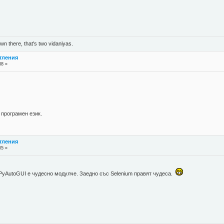
n there, that's two vidaniyas.
атления
38 »
програмен език.
атления
05 »
 PyAutoGUI е чудесно модулче. Заедно със Selenium правят чудеса.