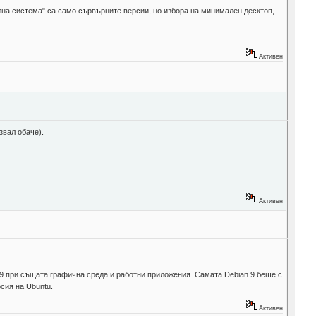
лна система" са само сървърните версии, но избора на минимален десктоп,
Активен
звал обаче).
Активен
n 9 при същата графична среда и работни приложения. Самата Debian 9 беше с
сия на Ubuntu.
Активен