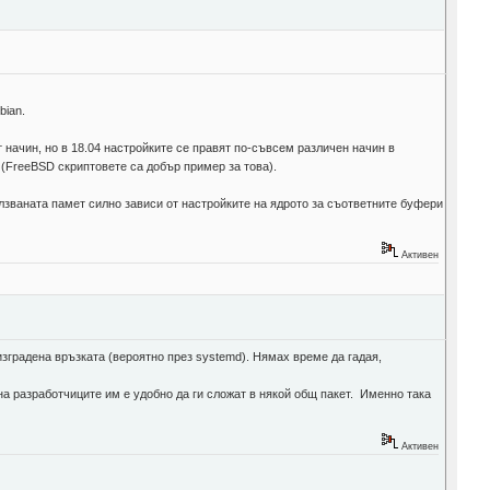
bian.
.
начин, но в 18.04 настройките се правят по-съвсем различен начин в
 (FreeBSD скриптовете са добър пример за това).
лзваната памет силно зависи от настройките на ядрото за съответните буфери
Активен
изградена връзката (вероятно през systemd). Нямах време да гадая,
 на разработчиците им е удобно да ги сложат в някой общ пакет. Именно така
Активен