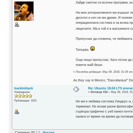
Хайде сметни си всички програми, ко
На мен алтернативните ми вършат пер
десктоп и хич не ми дреме. И понеже
операционната система и за всяка про
лицензите. Ма и той е в магазините 
Пропуснах да спомена, че любимата т
Тепърва
Още нещо пропуснах. Като почне да с
повече май беше.
«
Последна редакция: May 09, 2018, 01:39 от
As they say in Mexico, "Dasvidaniya!" Dow
backinblack
Re: Ubuntu 18.04 LTS впеч
Напреднали
«
Отговор #14 -:
May 09, 2018, 01
Публикации: 3201
Не ми е любима система Уиндоус-а, н
терминал. Не искам разни философи 
сървъра графично с уеб панел почти 
налага от време на време да ползвам
Страници: [
1
]
2
3
Нагоре