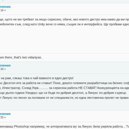
атления
:18 »
е, щото не ми трябват за нещо сериозно, обаче, ако новото дистро има какво да ми п
 Любопитен съм, след като Unity вече го няма, същия ли е интерфейса. Ще пробвам едно
n there, that's two vidaniyas.
атления
:30 »
 на рам, сякаш това е най-важното в едно дистро!
кс Десктоп-ите за работа не стават! Поне, докато големите разработчици на бизнес соф
 Илюстратор, Солид Уорк........... за сериозна работа НЕ СТАВАТ! Конкуренцията на и
ще дълги години Уиндоус ще си бъде по-добрия десктоп, а Линукс по-добрия сървър.
ят Линукс по-лесен за ползване от не специалисти, но една лястовичка пролет не прави
атления
:55 »
менаваш Photoshop например, че алтернативата му за Линукс била умряла работа... Ти 