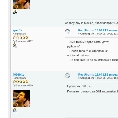
As they say in Mexico, "Dasvidaniya!" Dow
spec1a
Re: Ubuntu 18.04 LTS впеч
Напреднали
«
Отговор #7 -:
May 06, 2018, 13:
Публикации: 6982
Aми така ми дава командата:
python -V
Преди това,го инсталирах с:
apt install python
По принцип не се занимавам с този 
4096bits
Re: Ubuntu 18.04 LTS впеч
Напреднали
«
Отговор #8 -:
May 06, 2018, 15:
Публикации: 9719
Проверих. 3.6.5 е.
Ползвам го много за GUI automation.