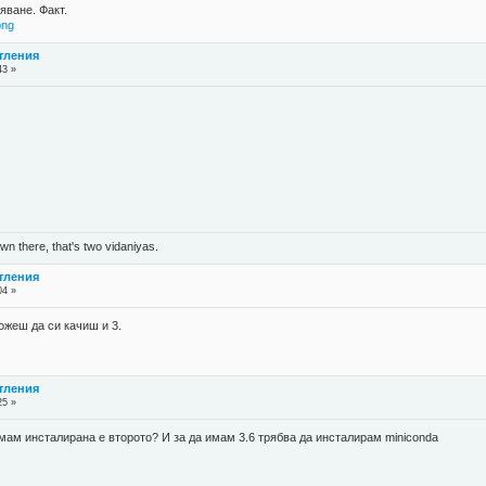
яване. Факт.
png
атления
43 »
n there, that's two vidaniyas.
атления
04 »
ожеш да си качиш и 3.
атления
25 »
 имам инсталирана е второто? И за да имам 3.6 трябва да инсталирам miniconda