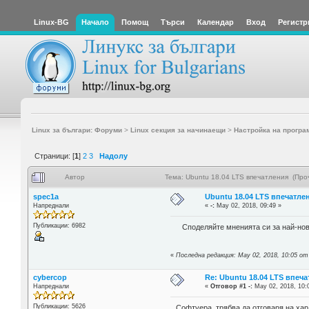
Linux-BG
Начало
Помощ
Търси
Календар
Вход
Регистр
Linux за българи: Форуми
>
Linux секция за начинаещи
>
Настройка на програ
Страници: [
1
]
2
3
Надолу
Автор
Тема: Ubuntu 18.04 LTS впечатления (Про
spec1a
Ubuntu 18.04 LTS впечатле
Напреднали
«
-:
May 02, 2018, 09:49 »
Публикации: 6982
Споделяйте мненията си за най-нов
«
Последна редакция: May 02, 2018, 10:05 от
cybercop
Re: Ubuntu 18.04 LTS впеч
Напреднали
«
Отговор #1 -:
May 02, 2018, 10:
Публикации: 5626
Софтуера, трябва да отговаря на хар