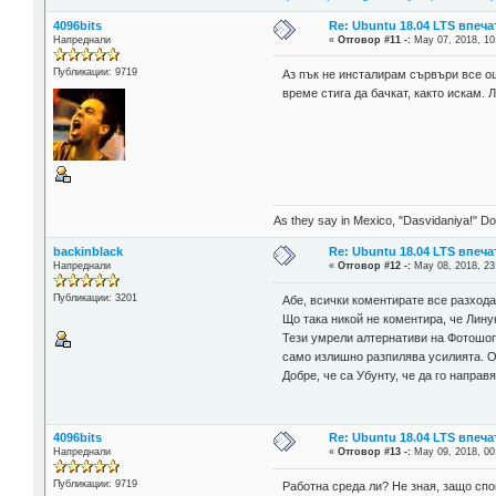
4096bits
Re: Ubuntu 18.04 LTS впеч
Напреднали
«
Отговор #11 -:
May 07, 2018, 10
Публикации: 9719
Аз пък не инсталирам сървъри все ощ
време стига да бачкат, както искам.
As they say in Mexico, "Dasvidaniya!" Dow
backinblack
Re: Ubuntu 18.04 LTS впеч
Напреднали
«
Отговор #12 -:
May 08, 2018, 23
Публикации: 3201
Абе, всички коментирате все разхода
Що така никой не коментира, че Лину
Тези умрели алтернативи на Фотошоп,
само излишно разпилява усилията. О
Добре, че са Убунту, че да го направ
4096bits
Re: Ubuntu 18.04 LTS впеч
Напреднали
«
Отговор #13 -:
May 09, 2018, 00
Публикации: 9719
Работна среда ли? Не зная, защо спо