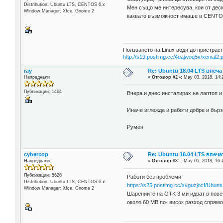
Distribution: Ubuntu LTS, CENTOS 6.x
Мен също ме интересува, кои от дес
Window Manager: Xfce, Gnome 2
каквато възможност имаше в CENTOS
Ползването на Linux води до пристраст
http://s19.postimg.cc/4oajwoq5v/xenial2.
ray
Re: Ubuntu 18.04 LTS впеч
Напреднали
«
Отговор #2 -:
May 03, 2018, 14:
Публикации: 1464
Вчера и днес инсталирах на лаптоп и
Иначе иглежда и работи добре и бързо
Румен
cybercop
Re: Ubuntu 18.04 LTS впеч
Напреднали
«
Отговор #3 -:
May 05, 2018, 16:
Публикации: 5626
Работи без проблеми.
Distribution: Ubuntu LTS, CENTOS 6.x
https://s25.postimg.cc/xvguzjocf/Ubun
Window Manager: Xfce, Gnome 2
Шарениите на GTK 3 ми идват в повеч
около 60 MB по- висок разход спрямо