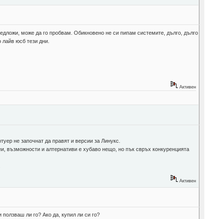
редложи, може да го пробвам. Обикновено не си пипам системите, дълго, дълго
 лайв юсб тези дни.
Активен
туер не започнат да правят и версии за Линукс.
деи, възможности и алтернативи е хубаво нещо, но пък свръх конкуренцията
.
Активен
ползваш ли го? Ако да, купил ли си го?