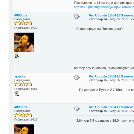
Ползването на Linux води до пристраст
http://s19.postimg.cc/4oajwoq5v/xenial2.
4096bits
Re: Ubuntu 18.04 LTS впеч
Напреднали
«
Отговор #4 -:
May 05, 2018, 17:
Публикации: 9719
С кои версии на Питоня идва?
As they say in Mexico, "Dasvidaniya!" Dow
spec1a
Re: Ubuntu 18.04 LTS впеч
Напреднали
«
Отговор #5 -:
May 06, 2018, 10:
Публикации: 6982
По дефолт е Python 2.7.15rc1 , но м
4096bits
Re: Ubuntu 18.04 LTS впеч
Напреднали
«
Отговор #6 -:
May 06, 2018, 12:
Публикации: 9719
3.6+ или 3.5+, защото в 16.04, която