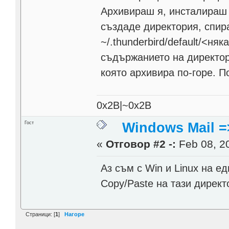
Архивираш я, инсталираш L
създаде директория, спир
~/.thunderbird/default/<н
съдържанието на директо
която архивира по-горе. П
0x2B|~0x2B
Гост
Windows Mail =
«
Отговор #2 -:
Feb 08, 20
Аз съм с Win и Linux на е
Copy/Paste на тази директ
Страници: [
1
]
Нагоре