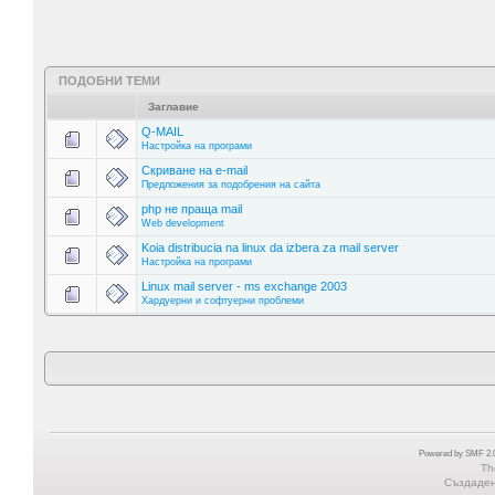
ПОДОБНИ ТЕМИ
Заглавие
Q-MAIL
Настройка на програми
Скриване на e-mail
Предложения за подобрения на сайта
php не праща mail
Web development
Koia distribucia na linux da izbera za mail server
Настройка на програми
Linux mail server - ms exchange 2003
Хардуерни и софтуерни проблеми
Powered by SMF 2.0
Th
Създадена