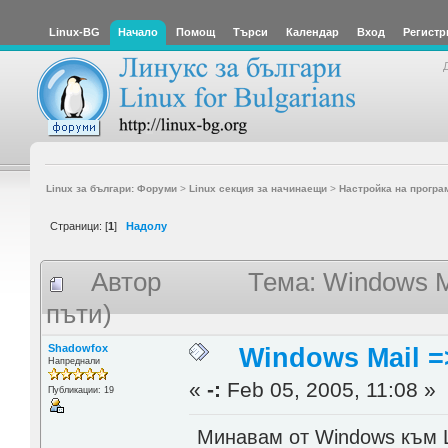
Linux-BG
Начало
Помощ
Търси
Календар
Вход
Регистр
Linux за българи: Форуми
>
Linux секция за начинаещи
>
Настройка на програ
Страници: [
1
]
Надолу
Автор
Тема: Windows M
пъти)
Shadowfox
Windows Mail =
Напреднали
«
-:
Feb 05, 2005, 11:08 »
Публикации: 19
Минавам от Windows към Li