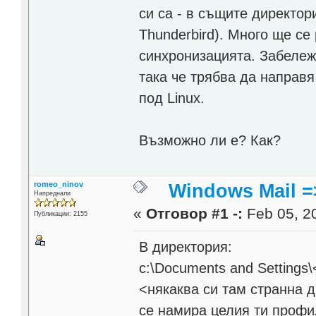
си са - в същите директор
Thunderbird). Много ще се
синхронизацията. Забележ
така че трябва да направя
под Linux.
Възможно ли е? Как?
romeo_ninov
Windows Mail =
Напреднали
«
Отговор #1 -:
Feb 05, 20
Публикации: 2155
В директория:
c:\Documents and Settings\
<някаква си там странна 
се намира целия ти профил