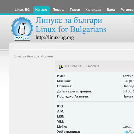
Linux-BG
Начало
Помощ
Търси
Календар
Вход
Регистр
Linux за българи: Форуми
НАКРАТКО - ZAZZKO
Име:
zazzko
Мнения:
626 (0.
Позиция:
Напред
Дата на регистрация:
Jul 05,
Последно Активен:
Никога
ICQ:
AIM:
MSN:
YIM:
Мейл:
скрит
Уеб страница:
http://