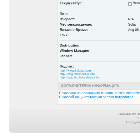
Текущ статус:
Неак
Пол:
Възраст:
N/A
Местонахождение:
Sofia
Локално Време:
Aug 08,
Език:
Distribution:
Window Manager:
Jabber:
Подпис:
http://www.kaldata.com
http://blog.chooselinux.info
http://zazzko.chooselinux.info
ДОПЪЛНИТЕЛНА ИНФОРМАЦИЯ:
Показване на последните мнения на този потребит
Показвай общи статистики за този потребител.
Powered by SMF 2.0
Th
Създадена