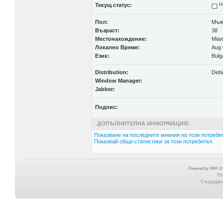
Текущ статус:
Н
Пол:
Мъж
Възраст:
38
Местонахождение:
Miam
Локално Време:
Aug 
Език:
Bulg
Distribution:
Debi
Window Manager:
Jabber:
Подпис:
ДОПЪЛНИТЕЛНА ИНФОРМАЦИЯ:
Показване на последните мнения на този потребит
Показвай общи статистики за този потребител.
Powered by SMF 2.0
Th
Създадена