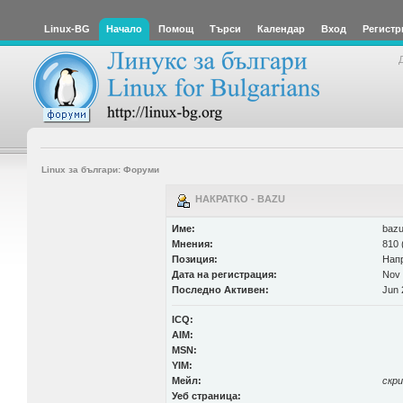
Linux-BG
Начало
Помощ
Търси
Календар
Вход
Регистр
Linux за българи: Форуми
НАКРАТКО - BAZU
Име:
baz
Мнения:
810 
Позиция:
Нап
Дата на регистрация:
Nov 
Последно Активен:
Jun 
ICQ:
AIM:
MSN:
YIM:
Мейл:
скр
Уеб страница: