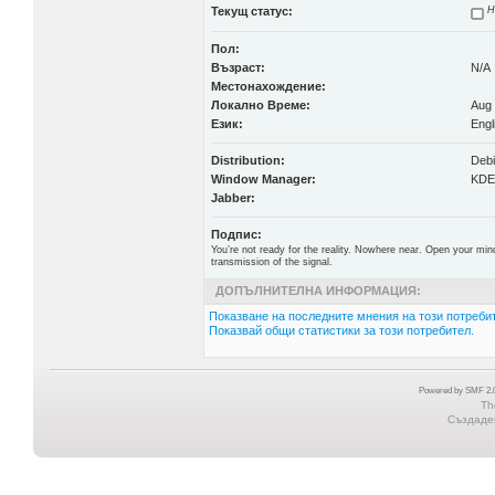
Текущ статус:
Н
Пол:
Възраст:
N/A
Местонахождение:
Локално Време:
Aug 
Език:
Engl
Distribution:
Deb
Window Manager:
KDE,
Jabber:
Подпис:
You’re not ready for the reality. Nowhere near. Open your mind
transmission of the signal.
ДОПЪЛНИТЕЛНА ИНФОРМАЦИЯ:
Показване на последните мнения на този потребит
Показвай общи статистики за този потребител.
Powered by SMF 2.0
Th
Създаден