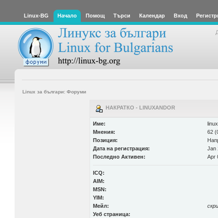
Linux-BG
Начало
Помощ
Търси
Календар
Вход
Регистр
Linux за българи: Форуми
НАКРАТКО - LINUXANDOR
Име:
linu
Мнения:
62 (
Позиция:
Нап
Дата на регистрация:
Jan 
Последно Активен:
Apr 
ICQ:
AIM:
MSN:
YIM:
Мейл:
скр
Уеб страница: