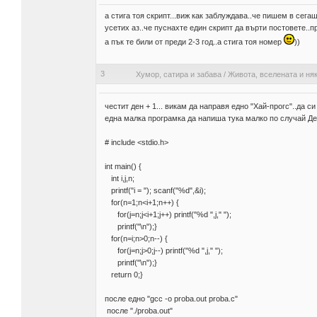
а стига тоя скрипт...виж как заблуждава..че пишем в сега
усетих аз..че пуснахте един скрипт да върти постовете..
а пък те били от преди 2-3 год..а стига тоя номер
))
3
Хумор, сатира и забава
/
Живота, вселената и няк
честит ден + 1... викам да направя едно "Хай-прогс"..да с
една малка програмка да напиша тука малко по случай Ден
# include <stdio.h>
int main() {
int i,j,n;
printf("i = "); scanf("%d",&i);
for(n=1;n<i+1;n++) {
for(j=n;j<i+1;j++) printf("%d ",j," ");
printf("\n");}
for(n=i;n>0;n--) {
for(j=n;j>0;j--) printf("%d ",j," ");
printf("\n");}
return 0;}
после едно "gcc -o proba.out proba.c"
после "./proba.out"