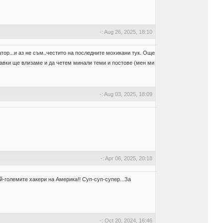
-: Aug 26, 2025, 18:10
тор...и аз не съм..честито на последните мохикани тук. Още
равки ще влизаме и да четем минали теми и постове (мен ми
-: Aug 03, 2025, 18:09
-: Apr 06, 2025, 20:18
ай-големите хакери на Америка!! Суп-суп-супер...За
-: Oct 20, 2024, 16:46