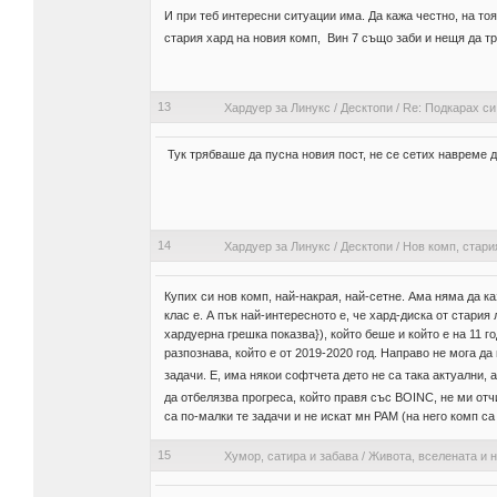
И при теб интересни ситуации има. Да кажа честно, на тоя
стария хард на новия комп, Вин 7 също заби и нещя да тръг
13
Хардуер за Линукс
/
Десктопи
/
Re: Подкарах си
Тук трябваше да пусна новия пост, не се сетих навреме д
14
Хардуер за Линукс
/
Десктопи
/
Нов комп, стари
Купих си нов комп, най-накрая, най-сетне. Ама няма да к
клас е. А пък най-интересното е, че хард-диска от стари
хардуерна грешка показва}), който беше и който е на 11 го
разпознава, който е от 2019-2020 год. Направо не мога д
задачи. Е, има някои софтчета дето не са така актуални,
да отбелязва прогреса, който правя със BOINC, не ми от
са по-малки те задачи и не искат мн РАМ (на него комп са
15
Хумор, сатира и забава
/
Живота, вселената и н