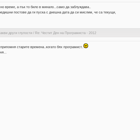
шно време, а пък то било в минало...само да заблуждава..
предишни постове да ги пуска с днешна дата да си мислим, че са текущи,
акви други глупости
/
Re: Честит Ден на Програмиста - 2012
и припомня старите времена..когато бях програмист..
я...