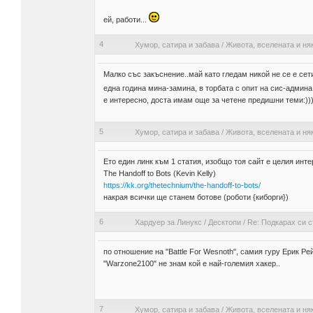
ей, работи...
4
Хумор, сатира и забава
/
Живота, вселената и ня
Малко със закъснение..май като гледам никой не се е сет
една година мина-замина, в торбата с опит на сис-админ
е интересно, доста имам още за четене предишни теми:)))
5
Хумор, сатира и забава
/
Живота, вселената и ня
Ето един линк към 1 статия, изобщо тоя сайт е целия инте
The Handoff to Bots (Kevin Kelly)
https://kk.org/thetechnium/the-handoff-to-bots/
накрая всички ще станем ботове (роботи {киборги})
6
Хардуер за Линукс
/
Десктопи
/
Re: Подкарах си 
по отношение на "Battle For Wesnoth", самия гуру Ерик Ре
"Warzone2100" не знам кой е най-големия хакер..
7
Хумор, сатира и забава
/
Живота, вселената и ня