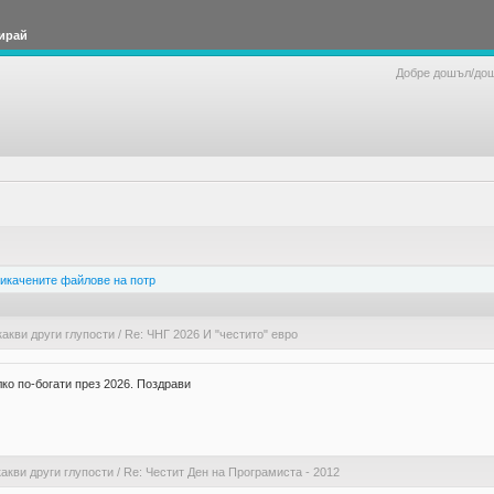
ирай
Добре дошъл/до
икачените файлове на потр
какви други глупости
/
Re: ЧНГ 2026 И "честито" евро
лко по-богати през 2026. Поздрави
акви други глупости
/
Re: Честит Ден на Програмиста - 2012