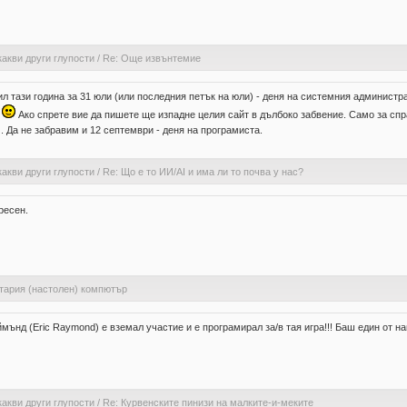
какви други глупости
/
Re: Още извънтемие
ил тази година за 31 юли (или последния петък на юли) - деня на системния администра
а
Ако спрете вие да пишете ще изпадне целия сайт в дълбоко забвение. Само за сп
. Да не забравим и 12 септември - деня на програмиста.
какви други глупости
/
Re: Що е то ИИ/AI и има ли то почва у нас?
ресен.
стария (настолен) компютър
ймънд (Eric Raymond) е вземал участие и е програмирал за/в тая игра!!! Баш един от н
какви други глупости
/
Re: Курвенските пинизи на малките-и-меките