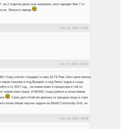
7, на 2 отделни дяла съм направил, като заредих Вин 7 от
aма не. Линукса зареди
.
-: Oct 14, 2024, 22:45
-: Oct 14, 2024, 22:34
80+ Голд (златен стандарт) и има 16 ГБ Рам. Като цяло малък
н екран показва и под Виндовс и под Линкс {една и съща
ойто е от 2017 год., на новия комп и процесора и той се
га от новия комп пиша. И BOINC също работи и изчислявам
мите
. Само дето Gridcoin-демона се прецака нещо и спря
него изчислявам научни задачи на World Community Grid, че
-: Oct 13, 2024, 18:58