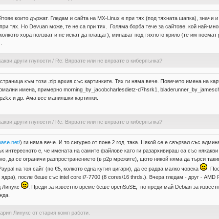
сайтове които държат. Гледам и сайта на MX-Linux е при тях (под тяхната шапка), значи
при тях. Но Devuan може, те не са при тях. Голяма борба тече за сайтове, кой най-мн
колкото хора ползват и не искат да плащат), минават под тяхното крило (те им поемат
.
какви други глупости
/
Re: Вярвате или не вярвате в киберпънка?
траница към този .zip архив със картинките. Тях ги няма вече. Повечето имена на кар
ормални имена, примерно morning_by_jacobcharlesdietz-d7hsrk1, bladerunner_by_jamesch
pzkx и др. Ама все манияшки картинки.
какви други глупости
/
Re: Вярвате или не вярвате в киберпънка?
base.net/
) ги няма вече. И то сигурно от поне 2 год. така. Някой се е свързал със админа
пък интересното е, че имената на самите файлове като ги разархивираш са със някакв
чно, да се ограничи разпространението (в p2p мрежите), щото никой няма да търси та
aypal на тоя сайт (по €5, колкото една кутия цигари), да се радва малко човека
. По
ядра), после беше със intel core i7-7700 (8 cores/16 thrds.). Вчера гледам - друг - AM
д Линукс
. Преди за известно време беше openSuSE, по преди май Debian за известно
жда.
тария Линукс от стария комп работи.