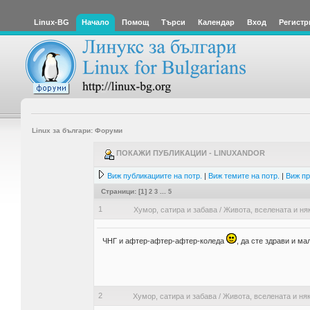
Linux-BG
Начало
Помощ
Търси
Календар
Вход
Регистр
Linux за българи: Форуми
ПОКАЖИ ПУБЛИКАЦИИ - LINUXANDOR
Виж публикациите на потр.
|
Виж темите на потр.
|
Виж пр
Страници: [
1
]
2
3
...
5
1
Хумор, сатира и забава
/
Живота, вселената и ня
ЧНГ и афтер-афтер-афтер-коледа
, да сте здрави и ма
2
Хумор, сатира и забава
/
Живота, вселената и няк