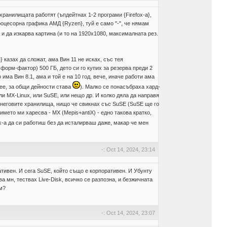
хранилищата работят (ъпдейтнах 1-2 програми {Firefox-a},
оцесорна графика АМД {Ryzen}, туй е само "-", че нямам
и да изкарва картина (и то на 1920х1080, максималната рез.
 казах да сложат, ама Вин 11 не исках, със тея
 форм-фактор) 500 ГБ, дето си го купих за резерва преди 2
има Вин 8.1, ама и той е на 10 год. вече, иначе работи ама
рее, за общи дейности става
). Малко се понасъбраха хард-
ли MX-Linux, или SuSE, или нещо др. И колко дяла да направя
и неговите хранилища, нищо че свикнах със SuSE (SuSE ще го
името ми харесва - MX (Mepis+antiX) - едно такова кратко,
ick-a да си работиш без да исталирваш даже, макар че мен
-: Oct 14, 2024, 23:14
ативен. И сега SuSE, който също е корпоративен. И Убунту
 мн, тествах Live-Disk, всичко се разпозна, и безжичната
м?
-: Oct 14, 2024, 23:07