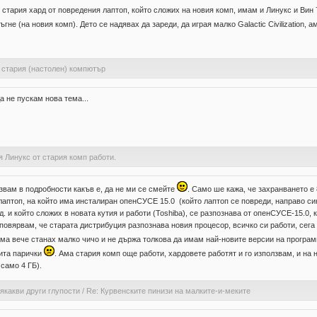
 стария хард от повредения лаптоп, който сложих на новия комп, имам и Линукс и Вин 
не (на новия комп). Дето се надявах да зареди, да играя малко Galactic Civilization, 
 стария (настолен) компютър
а не пускам нова тема...
я Линукс от стария комп работи.
азвам в подробности какъв е, да не ми се смейте
. Само ше кажа, че захранването е 
я лаптоп, на който има инсталиран опенСУСЕ 15.0 (който лаптоп се повреди, направо си
д. и който сложих в новата кутия и работи (Toshiba), се разпознава от опенСУСЕ-15.0, к
а повярвам, че старата дистрибуция разпознава новия процесор, всичко си работи, се
 ама вече станах малко чичо и не държа толкова да имам най-новите версии на програ
чита парички
. Ама стария комп още работи, хардовете работят и го използвам, и на 
 само 4 ГБ).
якакви други глупости
/
Re: Курвенските пинизи на малките-и-меките