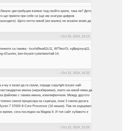
 и Линукс-дистрибуции вземат под свойто крило, така ли? Дето
ого ще приюти при себе си (ще им осигури цифров
 разходите). Щото почти никой (мн малко) не иска/не може да
-: Oct 20, 2024, 16:13
тинките са такива - kxxhd9wa62c11, WT9wzOi, xgflpqzeyoj11,
g-d7uuvke, ben-bryant-cyberbeerhall-14,
-: Oct 15, 2024, 16:33
 и му е казал да ги свали, поради copyright issues най-
и нестандартни имена (неразбираеми), които на никой няма да
кива файлове с такива имена, изкилифенчени. Между другото
стоянно сменя процесора на сървъра, поне 3 смени досега
D Ryzen 7 3700X 8-Core Processor (16 нишки). Пак не издържал
 време, сега последно на Mageia 9. И тоя сайт хубавото е
-: Oct 15, 2024, 10:26