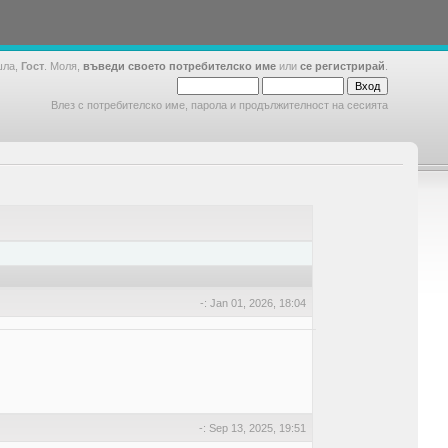
шла,
Гост
. Моля,
въведи своето потребителско име
или
се регистрирай
.
Влез с потребителско име, парола и продължителност на сесията
-: Jan 01, 2026, 18:04
-: Sep 13, 2025, 19:51