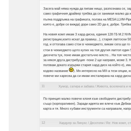
Засега май няма нужда да пипам нищо, разпознава се, зар
само графичния драйвер трябва да се занимая малко да и
пълна поддръжка на графиката, ползва на MESA LLVM-Pi
която е, добре се вижда) дори само 2D да е, добре. Трябва
На новия комп имам 3 хард-диска, единия 128 ГБ М.2 NVMe 
регистрации,които искат да правиш...), стария лаптоски 5
год. и оттогава само стои в чекмеджето, викам сега ще го
стои в чекмеджето щото купих на тоя другия лаптоп един 
дискчета тук, поне имам достатъчно място... На тоя чист
за някоя друга дистрибуция -поне 2 ще направя, може 3. 
ползвам докато издържи стария хард-диск на който е), има
кодово название
). Мн интересно на MX-a тези опции, к
повече ми харесва да си имам инсталирана на хард-диск
11
Хумор, сатира и забава
/
Живота, вселената и н
По принцип малко повече клоня към свободните дистрибуци
също (корпоративен). Заради идеята ме влече към Дебиан,
карта и тя. Много хубави инструменти са направали, нап
12
Хардуер за Линукс
/
Десктопи
/
Re: Нов комп, с