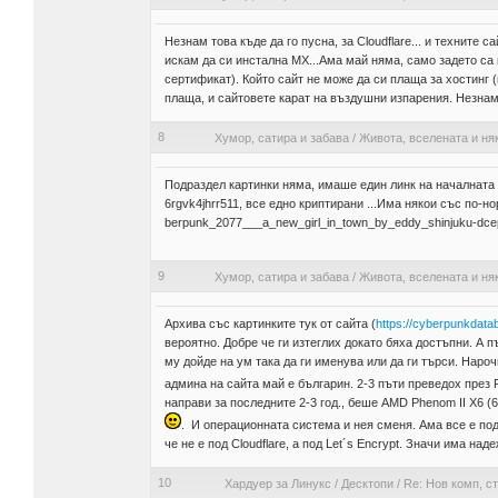
Незнам това къде да го пусна, за Cloudflare... и техните 
искам да си инстална МХ...Ама май няма, само задето са 
сертификат). Който сайт не може да си плаща за хостинг (
плаща, и сайтовете карат на въздушни изпарения. Незнам
8
Хумор, сатира и забава
/
Живота, вселената и ня
Подраздел картинки няма, имаше един линк на началната с
6rgvk4jhrr511, все едно криптирани ...Има някои със по-н
berpunk_2077___a_new_girl_in_town_by_eddy_shinjuku-dce
9
Хумор, сатира и забава
/
Живота, вселената и ня
Архива със картинките тук от сайта (
https://cyberpunkdata
вероятно. Добре че ги изтеглих докато бяха достъпни. А 
му дойде на ум така да ги именува или да ги търси. Наро
админа на сайта май е българин. 2-3 пъти преведох през P
направи за последните 2-3 год., беше AMD Phenom II X6 (6 
. И операционната система и нея сменя. Ама все е по
че не е под Cloudflare, а под Let´s Encrypt. Значи има наде
10
Хардуер за Линукс
/
Десктопи
/
Re: Нов комп, с