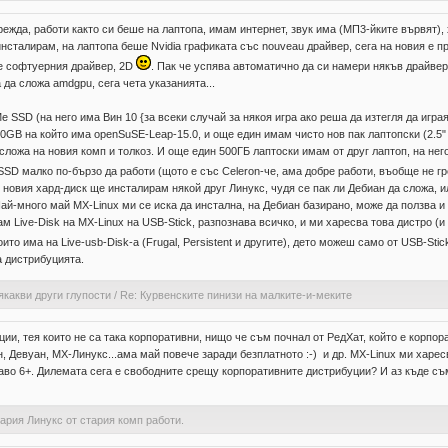
ежда, работи както си беше на лаптопа, имам интернет, звук има (МП3-йките вървят), 
нсталирам, на лаптопа беше Nvidia графиката със nouveau драйвер, сега на новия е пр
pe софтуерния драйвер, 2D
. Пак че успява автоматично да си намери някъв драйвер 
 да сложа amdgpu, сега чета указанията...
SSD (на него има Вин 10 {за всеки случай за някоя игра ако реша да изтегля да играя}
00GB на който има openSuSE-Leap-15.0, и още един имам чисто нов пак лаптопски (2.5"
 сложа на новия комп и толкоз. И още един 500ГБ лаптоски имам от друг лаптоп, на него 
SSD малко по-бързо да работи (щото е със Celeron-че, ама добре работи, въобще не г
о новия хард-диск ще инсталирам някой друг Линукс, чудя се пак ли Дебиан да сложа, и
Най-много май MX-Linux ми се иска да инстална, на Дебиан базирано, може да ползва 
м Live-Disk на MX-Linux на USB-Stick, разпознава всичко, и ми харесва това дистро (и 
оито има на Live-usb-Disk-a (Frugal, Persistent и другите), дето можеш само от USB-St
а дистрибуцията.
якакви други глупости
/
Re: Курвенските пинизи на малките-и-меките
и, тея които не са така корпоративни, нищо че съм почнал от РедХат, който е корпор
 Девуан, МХ-Линукс...ама май повече заради безплатното :-) и др. MX-Linux ми харесва
раво 6+. Дилемата сега е свободните срещу корпоративните дистрибуции? И аз къде съ
тария Линукс от стария комп работи.